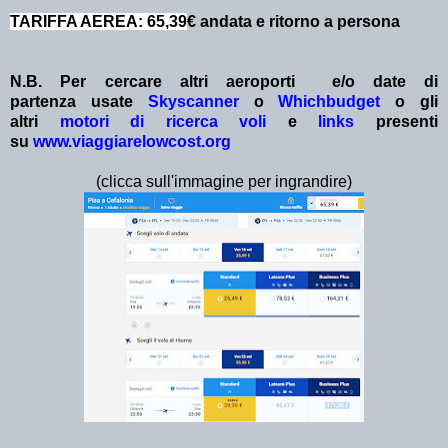
TARIFFA AEREA: 65,39
€ andata e ritorno a persona
N.B. Per cercare altri aeroporti e/o date
di
partenza
usate
Skyscanner
o
Whichbudget
o gli
altri
motori di ricerca voli
e
links
presenti
su
www.viaggiarelowcost.org
(clicca sull'immagine per ingrandire)