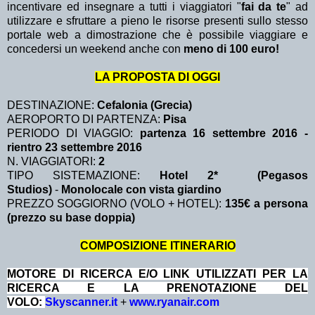
incentivare ed insegnare a tutti i viaggiatori "
fai da te
" ad
utilizzare e sfruttare a pieno le risorse presenti sullo stesso
portale web a dimostrazione che è possibile viaggiare e
concedersi un weekend anche con
meno di 100 euro!
LA PROPOSTA DI OGGI
DESTINAZIONE:
Cefalonia (Grecia)
AEROPORTO DI PARTENZA:
Pisa
PERIODO DI VIAGGIO:
partenza 16 settembre 2016 -
rientro 23 settembre 2016
N. VIAGGIATORI:
2
TIPO SISTEMAZIONE:
Hotel 2* (Pegasos
Studios)
-
Monolocale con vista giardino
PREZZO SOGGIORNO (VOLO + HOTEL):
135€ a persona
(prezzo su base doppia)
COMPOSIZIONE ITINERARIO
MOTORE DI RICERCA E/O LINK UTILIZZATI PER LA
RICERCA E LA PRENOTAZIONE DEL
VOLO:
Skyscanner.it
+
www.ryanair.com