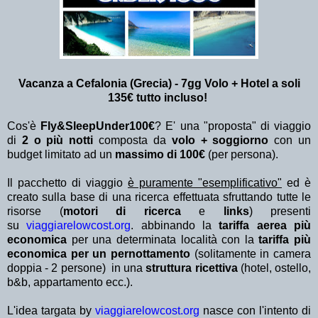
Vacanza a Cefalonia (Grecia) - 7gg Volo + Hotel a soli
135€ tutto incluso!
Cos'è
Fly&SleepUnder100€
? E' una "proposta" di viaggio
di
2 o più notti
composta da
volo + soggiorno
con un
budget limitato ad un
massimo di 100€
(per persona).
Il pacchetto di viaggio
è puramente "esemplificativo"
ed è
creato sulla base di una ricerca effettuata sfruttando tutte le
risorse (
motori di ricerca
e
links
) presenti
su
viaggiarelowcost.org
. abbinando la
tariffa aerea più
economica
per una determinata località con la
tariffa più
economica per un pernottamento
(solitamente in camera
doppia - 2 persone) in una
struttura ricettiva
(hotel, ostello,
b&b, appartamento ecc.).
L'idea targata by
viaggiarelowcost.org
nasce con l'intento di