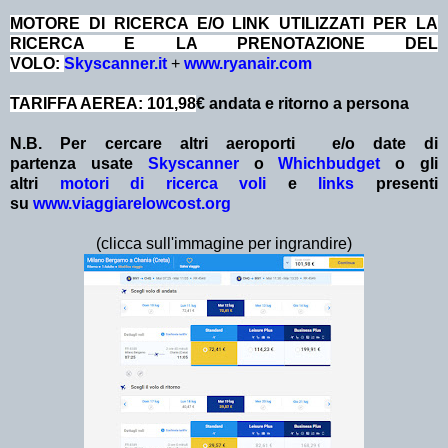
MOTORE DI RICERCA E/O LINK UTILIZZATI PER LA
RICERCA E LA PRENOTAZIONE DEL
VOLO:
Skyscanner.it
+
www.ryanair.com
TARIFFA AEREA: 101,98
€ andata e ritorno a persona
N.B. Per cercare altri aeroporti e/o date
di
partenza
usate
Skyscanner
o
Whichbudget
o gli
altri
motori di ricerca voli
e
links
presenti
su
www.viaggiarelowcost.org
(clicca sull'immagine per ingrandire)