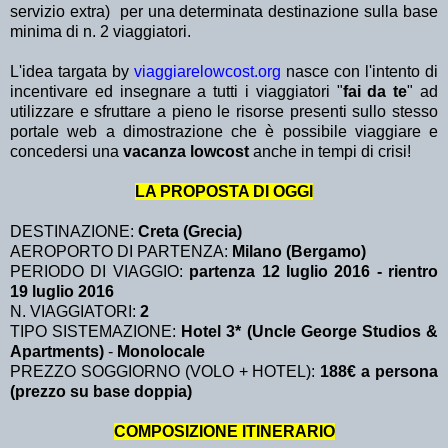
servizio extra)
per una determinata destinazione sulla base
minima di n. 2 viaggiatori.
L'idea targata by
viaggiarelowcost.org
nasce con l'intento di
incentivare ed insegnare a tutti i viaggiatori "
fai da te
" ad
utilizzare e sfruttare a pieno le risorse presenti sullo stesso
portale web a dimostrazione che è possibile viaggiare e
concedersi una
vacanza lowcost
anche in tempi di crisi!
LA PROPOSTA DI OGGI
DESTINAZIONE:
Creta (Grecia)
AEROPORTO DI PARTENZA:
Milano (Bergamo)
PERIODO DI VIAGGIO:
partenza 12 luglio 2016 - rientro
19 luglio 2016
N. VIAGGIATORI:
2
TIPO SISTEMAZIONE:
Hotel 3* (Uncle George Studios &
Apartments)
-
Monolocale
PREZZO SOGGIORNO (VOLO + HOTEL):
188€ a persona
(prezzo su base doppia)
COMPOSIZIONE ITINERARIO