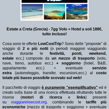
Estate a Creta (Grecia) - 7gg Volo + Hotel a soli 188€,
tutto incluso!
Cosa sono le offerte
LowCostTrip
? Sono delle "proposte" di
viaggio di
2 o più notti
(o periodi maggiori viaggiando
anche durante le
festività, ponti, weekend,
estate
ecc.)
composte da
un mezzo di trasporto
(volo,
nave, treno, autobus ecc.)
+ soggiorno
(hotel, B&B,
appartamento ecc.) + eventuale
servizio
extra
(autonoleggio, transfer, escursioni,ecc.) al
costo
totale più basso possibile scovato sul web!
Il pacchetto di viaggio
è puramente "esemplificativo"
ed è
creato sulla base di una ricerca effettuata sfruttando tutte le
risorse (
motori di ricerca
e
links
) presenti
su
viaggiarelowcost.org
. combinando le
tariffe più
economiche
(mezzo di trasporto + soggiorno + eventuale