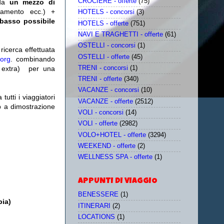
CROCIERE - offerte
(75)
da
un mezzo di
tamento ecc.) +
HOTELS - concorsi
(3)
 basso possibile
HOTELS - offerte
(751)
NAVI E TRAGHETTI - offerte
(61)
OSTELLI - concorsi
(1)
icerca effettuata
OSTELLI - offerte
(45)
.org
. combinando
TRENI - concorsi
(1)
extra)
per una
TRENI - offerte
(340)
VACANZE - concorsi
(10)
utti i viaggiatori
VACANZE - offerte
(2512)
eb a dimostrazione
VOLI - concorsi
(14)
VOLI - offerte
(2982)
VOLO+HOTEL - offerte
(3294)
WEEKEND - offerte
(2)
WELLNESS SPA - offerte
(1)
APPUNTI DI VIAGGIO
BENESSERE
(1)
pia)
ITINERARI
(2)
LOCATIONS
(1)