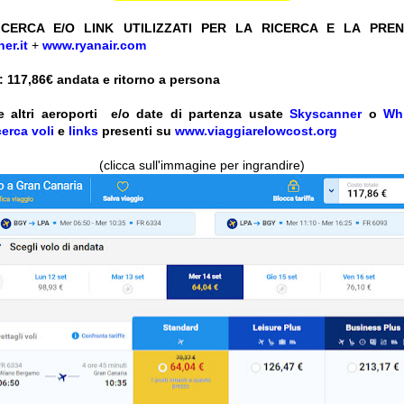
CERCA E/O LINK UTILIZZATI PER LA RICERCA E LA PRE
er.it
+
www.ryanair.com
 117,86
€ andata e ritorno a persona
e altri aeroporti e/o date
di partenza
usate
Skyscanner
o
Wh
cerca voli
e
links
presenti su
www.viaggiarelowcost.org
(clicca sull'immagine per ingrandire)