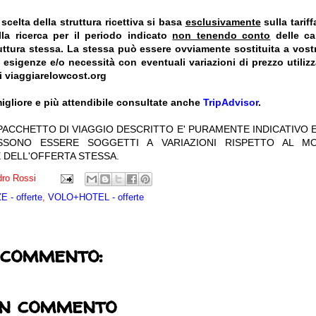
celta della struttura ricettiva si basa
esclusivamente
sulla tarif
la ricerca per il periodo indicato
non tenendo conto
delle car
truttura stessa. La stessa può essere ovviamente sostituita a vost
e esigenze e/o necessità con eventuali variazioni di prezzo utiliz
i viaggiarelowcost.org
igliore e più attendibile consultate anche
TripAdvisor
.
 PACCHETTO DI VIAGGIO DESCRITTO E' PURAMENTE INDICATIVO E
OSSONO ESSERE SOGGETTI A VARIAZIONI RISPETTO AL M
 DELL'OFFERTA STESSA.
ro Rossi
 - offerte
,
VOLO+HOTEL - offerte
 commento:
un commento