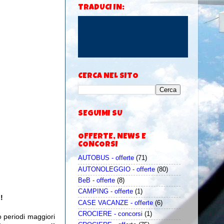
TRADUCI IN:
CERCA NEL SITO
SEGUIMI SU
OFFERTE, NEWS E
CONCORSI
AUTOBUS - offerte
(71)
AUTONOLEGGIO - offerte
(80)
BeB - offerte
(8)
CAMPING - offerte
(1)
!
CASE VACANZE - offerte
(6)
CROCIERE - concorsi
(1)
o periodi maggiori