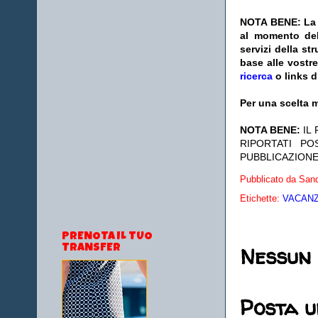
NOTA BENE: La s
al momento del
servizi della s
base alle vostr
ricerca
o links d
Per una scelta m
NOTA BENE:
IL
RIPORTATI P
PUBBLICAZIONE
Pubblicato da
Sand
Etichette:
VACANZE
PRENOTA IL TUO
Nessun
TRANSFER
Posta 