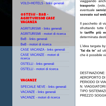
viaggiando anc
VOLO+HOTELS - links generali
trasporto
(vol
eventuale
serviz
scovato sul web
OSTELLI - B&B -
AGRITURISMI CASE
VACANZA
Il pacchetto di v
sfruttando tutte 
AGRITURISMI - links generali
le
tariffe più 
AGRITURISMI - motori di ricerca
determinata desti
BeB - links generali
BeB - motori di ricerca
L'idea targata b
CASE VACANZA - links generali
"
fai da te
" ad ut
che è possibile 
CASE VACANZE - motori di
ricerca
OSTELLI - links generali
OSTELLI - motori di ricerca
DESTINAZIONE
AEROPORTO DI
VACANZE
PERIODO DI VIA
N. VIAGGIATORI
SPECIALE NEVE - links generali
TIPO SISTEMAZ
VACANZE - links generali
PREZZO SOGGI
VACANZE - motori di ricerca