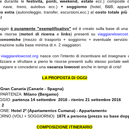
he durante le
festività, ponti, weekend, estate
ecc.)
composte 
o, nave, treno, autobus ecc.)
+ soggiorno
(hotel, B&B, appar
io extra
(autonoleggio, transfer, escursioni,ecc.) al
costo totale più
!
iaggio
è puramente "esemplificativo"
ed è creato sulla base di una r
le risorse (
motori di ricerca
e
links
) presenti su
viaggiarelowcost
economiche
(mezzo di trasporto + soggiorno + eventuale servizio 
nazione sulla base minima di n. 2 viaggiatori.
y
viaggiarelowcost.org
nasce con l'intento di incentivare ed insegnare a t
ilizzare e sfruttare a pieno le risorse presenti sullo stesso portale w
viaggiare e concedersi una
vacanza lowcost
anche in tempi di crisi!
LA PROPOSTA DI OGGI
:
Gran Canaria (Canarie - Spagna)
 PARTENZA:
Milano (Bergamo)
GGIO:
partenza 14 settembre 2016 - rientro 21 settembre 2016
:
2
IONE:
Hotel 2* (Apartamentos Cumana) - Appartamento
ORNO (VOLI + SOGGIORNO):
187€ a persona (prezzo su base dop
COMPOSIZIONE ITINERARIO