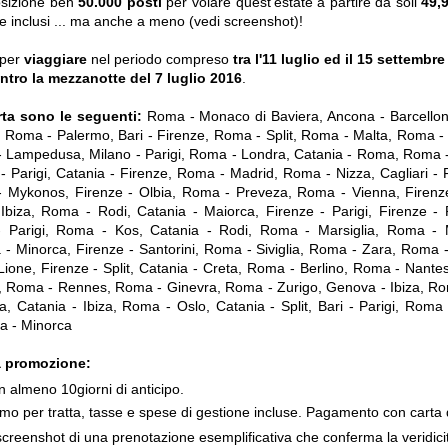
osizione ben
50.000 posti
per volare quest'estate
a partire da soli
49,
ne inclusi ... ma anche a meno (vedi screenshot)!
 per
viaggiare
nel periodo compreso
tra l'11 luglio ed il 15 settembr
ntro la mezzanotte del 7 luglio 2016
.
erta sono le seguenti:
Roma - Monaco di Baviera, Ancona - Barcellon
o, Roma - Palermo, Bari - Firenze, Roma - Split, Roma - Malta, Roma -
 - Lampedusa, Milano - Parigi, Roma - Londra, Catania - Roma, Roma
- Parigi, Catania - Firenze, Roma - Madrid, Roma - Nizza, Cagliari - 
- Mykonos, Firenze - Olbia, Roma - Preveza, Roma - Vienna, Firenz
biza, Roma - Rodi, Catania - Maiorca, Firenze - Parigi, Firenze -
- Parigi, Roma - Kos, Catania - Rodi, Roma - Marsiglia, Roma -
- Minorca, Firenze - Santorini, Roma - Siviglia, Roma - Zara, Roma -
ione, Firenze - Split, Catania - Creta, Roma - Berlino, Roma - Nantes,
, Roma - Rennes, Roma - Ginevra, Roma - Zurigo, Genova - Ibiza, Ro
, Catania - Ibiza, Roma - Oslo, Catania - Split, Bari - Parigi, Roma 
a - Minorca
a promozione:
n almeno 10giorni di anticipo.
mo per tratta, tasse e spese di gestione incluse. Pagamento con carta d
screenshot di una prenotazione esemplificativa che conferma la veridicit