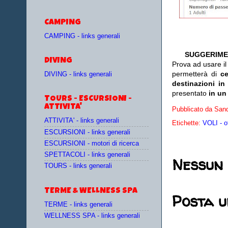
CAMPING
CAMPING - links generali
SUGGERIME
DIVING
Prova ad usare i
permetterà di
c
DIVING - links generali
destinazioni in
presentato
in un
TOURS - ESCURSIONI -
ATTIVITA'
Pubblicato da
Sand
ATTIVITA' - links generali
Etichette:
VOLI - o
ESCURSIONI - links generali
ESCURSIONI - motori di ricerca
SPETTACOLI - links generali
Nessun
TOURS - links generali
TERME & WELLNESS SPA
Posta 
TERME - links generali
WELLNESS SPA - links generali