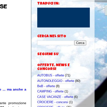
se
TRADUCI IN:
CERCA NEL SITO
SEGUIMI SU
OFFERTE, NEWS E
CONCORSI
AUTOBUS - offerte
(71)
AUTONOLEGGIO - offerte
(80)
BeB - offerte
(8)
se ... ma anche a
CAMPING - offerte
(1)
CASE VACANZE - offerte
(6)
CROCIERE - concorsi
(1)
sante promozione