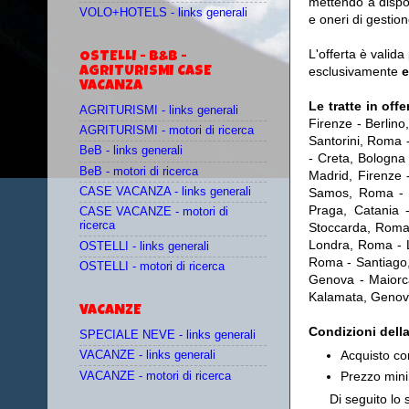
mettendo a disp
VOLO+HOTELS - links generali
e oneri di gestio
L'offerta è valida
OSTELLI - B&B -
esclusivamente
e
AGRITURISMI CASE
VACANZA
Le tratte in off
AGRITURISMI - links generali
Firenze - Berlin
AGRITURISMI - motori di ricerca
Santorini, Roma
BeB - links generali
- Creta, Bologna 
BeB - motori di ricerca
Madrid, Firenze 
CASE VACANZA - links generali
Samos, Roma - I
Praga, Catania 
CASE VACANZE - motori di
ricerca
Stoccarda, Roma 
Londra, Roma - L
OSTELLI - links generali
Roma - Santiago
OSTELLI - motori di ricerca
Genova - Maiorca
Kalamata, Genov
VACANZE
Condizioni dell
SPECIALE NEVE - links generali
Acquisto co
VACANZE - links generali
Prezzo mini
VACANZE - motori di ricerca
Di seguito lo 