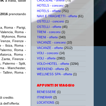
99€
a tratta, tasse
CROCIERE - offerte
(75)
HOTELS - concorsi
(3)
HOTELS - offerte
(751)
e 2016
prenotando
NAVI E TRAGHETTI - offerte
(61)
OSTELLI - concorsi
(1)
OSTELLI - offerte
(45)
a, Roma - Parigi,
 Valencia, Roma -
TRENI - concorsi
(1)
 - Mykonos, Roma
TRENI - offerte
(340)
Firenze, Firenze -
VACANZE - concorsi
(10)
e - Ibiza, Roma -
VACANZE - offerte
(2512)
 Palermo, Roma -
VOLI - concorsi
(14)
 Maiorca, Roma -
VOLI - offerte
(2982)
 Zante, Firenze -
 Palermo - Split,
VOLO+HOTEL - offerte
(3294)
ma - Manchester,
WEEKEND - offerte
(2)
- Tallinn, Roma -
WELLNESS SPA - offerte
(1)
APPUNTI DI VIAGGIO
BENESSERE
(1)
i credito.
ITINERARI
(2)
LOCATIONS
(1)
à dell'offerta: