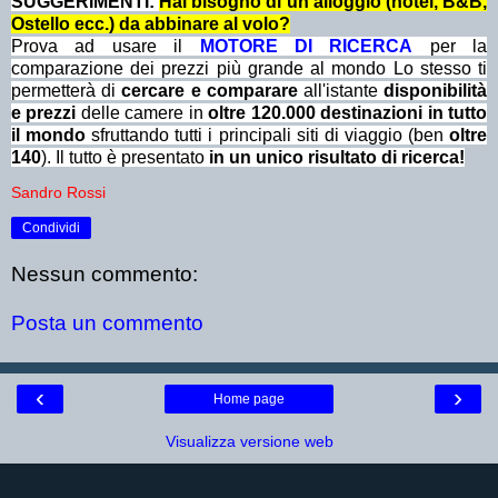
SUGGERIMENTI:
Hai bisogno di un alloggio (hotel, B&B,
Ostello ecc.) da abbinare al volo?
Prova ad usare il
MOTORE DI RICERCA
per la
comparazione dei prezzi più grande al mondo Lo stesso ti
permetterà di
cercare e comparare
all'istante
disponibilità
e prezzi
delle camere in
oltre 120.000 destinazioni in tutto
il mondo
sfruttando tutti i principali siti di viaggio (ben
oltre
140
). Il tutto è presentato
in un unico risultato di ricerca!
Sandro Rossi
Condividi
Nessun commento:
Posta un commento
‹
›
Home page
Visualizza versione web