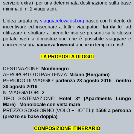
servizio extra)
per una determinata destinazione sulla base
minima di n. 2 viaggiatori.
L'idea targata by
viaggiarelowcost.org
nasce con l'intento di
incentivare ed insegnare a tutti i viaggiatori "
fai da te
" ad
utilizzare e sfruttare a pieno le risorse presenti sullo stesso
portale web a dimostrazione che è possibile viaggiare e
concedersi una
vacanza lowcost
anche in tempi di crisi!
LA PROPOSTA DI OGGI
DESTINAZIONE:
Montenegro
AEROPORTO DI PARTENZA:
Milano (Bergamo)
PERIODO DI VIAGGIO:
partenza 23 agosto 2016 - rientro
30 agosto 2016
N. VIAGGIATORI:
2
TIPO SISTEMAZIONE:
Hotel 3* (Apartments Lungo
Mare)
-
Monolocale con vista mare
PREZZO SOGGIORNO (VOLO + HOTEL):
156€ a persona
(prezzo su base doppia)
COMPOSIZIONE ITINERARIO