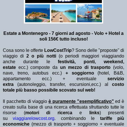
Estate a Montenegro - 7 giorni ad agosto - Volo + Hotel a
soli 156€ tutto incluso!
Cosa sono le offerte
LowCostTrip
? Sono delle "proposte" di
viaggio di
2 o più notti
(o periodi maggiori viaggiando
anche durante le
festività, ponti, weekend,
estate
ecc.)
composte da
un mezzo di trasporto
(volo,
nave, treno, autobus ecc.)
+ soggiorno
(hotel, B&B,
appartamento ecc.) + eventuale
servizio
extra
(autonoleggio, transfer, escursioni,ecc.) al
costo
totale più basso possibile scovato sul web!
Il pacchetto di viaggio
è puramente "esemplificativo"
ed è
creato sulla base di una ricerca effettuata sfruttando tutte le
risorse (
motori di ricerca
e
links
) presenti
su
viaggiarelowcost.org
. combinando le
tariffe più
economiche
(mezzo di trasporto + soggiorno + eventuale