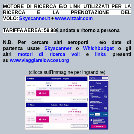
MOTORE DI RICERCA E/O LINK UTILIZZATI PER LA
RICERCA E LA PRENOTAZIONE DEL
VOLO:
Skyscanner.it
+
www.wizzair.com
TARIFFA AEREA: 59,98
€ andata e ritorno a persona
N.B. Per cercare altri aeroporti e/o date
di
partenza
usate
Skyscanner
o
Whichbudget
o gli
altri
motori di ricerca voli
e
links
presenti
su
www.viaggiarelowcost.org
(clicca sull'immagine per ingrandire)