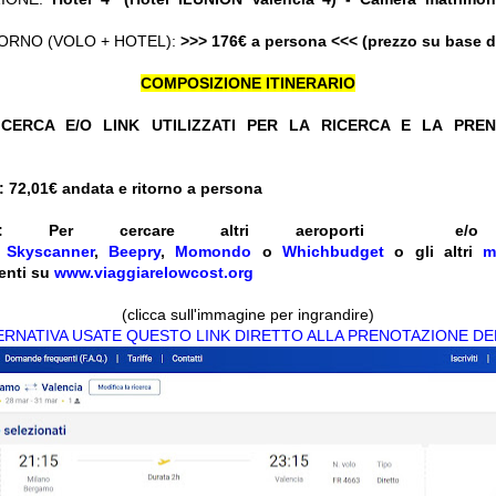
ORNO (VOLO + HOTEL):
>>> 176€ a persona <<< (prezzo su base 
COMPOSIZIONE ITINERARIO
CERCA E/O LINK UTILIZZATI PER LA RICERCA E LA PRE
 72,01
€ andata e ritorno a persona
:
Per cercare altri aeroporti e
e
Skyscanner
,
Beepry
,
Momondo
o
Whichbudget
o gli altri
m
enti su
www.viaggiarelowcost.org
(clicca sull'immagine per ingrandire)
TERNATIVA USATE QUESTO LINK DIRETTO ALLA PRENOTAZIONE DE