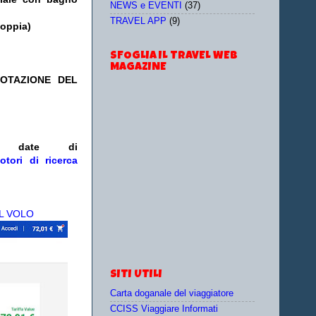
NEWS e EVENTI
(37)
TRAVEL APP
(9)
doppia)
SFOGLIA IL TRAVEL WEB
MAGAZINE
NOTAZIONE DEL
/o date
di
otori di ricerca
L VOLO
SITI UTILI
Carta doganale del viaggiatore
CCISS Viaggiare Informati