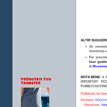
ALTRI SUGGER
Se necess
viceversa) v
Per prenot
tour guida
di
Museme
NOTA BENE:
IL
PRENOTA IL TUO
RIPORTATI P
TRANSFER
PUBBLICAZIONE
Pubblicato da
Sand
Etichette:
VOLO+HO
Ubicazione:
Vale