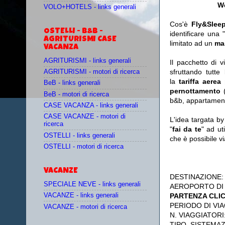
We
VOLO+HOTELS - links generali
Cos'è
Fly&Slee
OSTELLI - B&B -
identificare una 
AGRITURISMI CASE
limitato ad un
ma
VACANZA
AGRITURISMI - links generali
Il pacchetto di 
sfruttando tutte 
AGRITURISMI - motori di ricerca
la
tariffa aerea
BeB - links generali
pernottamento
(
BeB - motori di ricerca
b&b, appartament
CASE VACANZA - links generali
CASE VACANZE - motori di
L'idea targata b
ricerca
"
fai da te
" ad ut
OSTELLI - links generali
che è possibile 
OSTELLI - motori di ricerca
VACANZE
DESTINAZIONE
SPECIALE NEVE - links generali
AEROPORTO DI
PARTENZA CLI
VACANZE - links generali
PERIODO DI VIA
VACANZE - motori di ricerca
N. VIAGGIATORI
TIPO SISTEMA