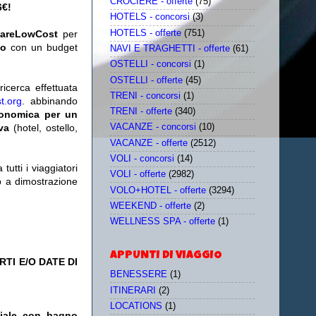
CROCIERE - offerte
(75)
6€!
HOTELS - concorsi
(3)
HOTELS - offerte
(751)
iareLowCost
per
no
con un budget
NAVI E TRAGHETTI - offerte
(61)
OSTELLI - concorsi
(1)
OSTELLI - offerte
(45)
icerca effettuata
TRENI - concorsi
(1)
t.org
. abbinando
TRENI - offerte
(340)
conomica per un
iva
(hotel, ostello,
VACANZE - concorsi
(10)
VACANZE - offerte
(2512)
VOLI - concorsi
(14)
utti i viaggiatori
VOLI - offerte
(2982)
eb a dimostrazione
VOLO+HOTEL - offerte
(3294)
WEEKEND - offerte
(2)
WELLNESS SPA - offerte
(1)
APPUNTI DI VIAGGIO
TI E/O DATE DI
BENESSERE
(1)
ITINERARI
(2)
LOCATIONS
(1)
niale con bagno