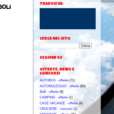
soli
TRADUCI IN:
CERCA NEL SITO
SEGUIMI SU
OFFERTE, NEWS E
CONCORSI
AUTOBUS - offerte
(71)
AUTONOLEGGIO - offerte
(80)
BeB - offerte
(8)
CAMPING - offerte
(1)
CASE VACANZE - offerte
(6)
CROCIERE - concorsi
(1)