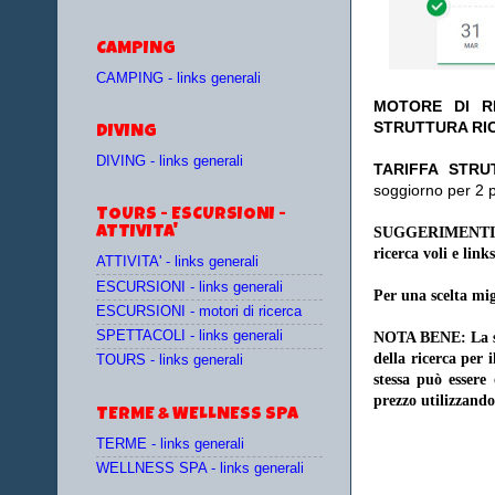
CAMPING
CAMPING - links generali
MOTORE DI RI
STRUTTURA RI
DIVING
DIVING - links generali
TA
RIFFA STRU
soggiorno per 2 
TOURS - ESCURSIONI -
ATTIVITA'
SUGGERIMENTI
ricerca voli e links
ATTIVITA' - links generali
ESCURSIONI - links generali
Per una scelta mig
ESCURSIONI - motori di ricerca
SPETTACOLI - links generali
NOTA BENE: La sce
della ricerca per 
TOURS - links generali
stessa può essere
prezzo utilizzando
TERME & WELLNESS SPA
TERME - links generali
WELLNESS SPA - links generali