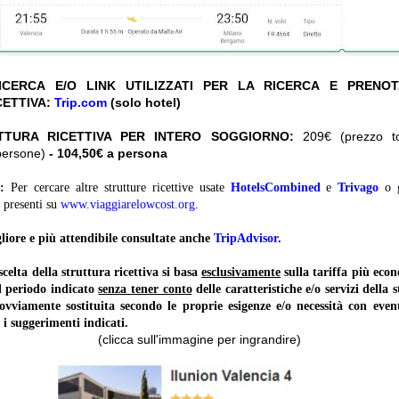
CERCA E/O LINK UTILIZZATI PER LA RICERCA E PRENO
CETTIVA:
Trip.com
(solo hotel)
TTURA RICETTIVA PER INTERO SOGGIORNO:
209€ (prezzo tot
persone)
- 104,50€ a persona
:
Per cercare altre strutture ricettive usate
HotelsCombined
e
Trivago
o 
presenti su
www.viaggiarelowcost.org
.
liore e più attendibile consultate anche
TripAdvisor
.
lta della struttura ricettiva si basa
esclusivamente
sulla tariffa più ec
il periodo indicato
senza tener conto
delle caratteristiche e/o servizi della 
 ovviamente sostituita secondo le proprie esigenze e/o necessità con event
 i suggerimenti indicati.
(clicca sull'immagine per ingrandire)