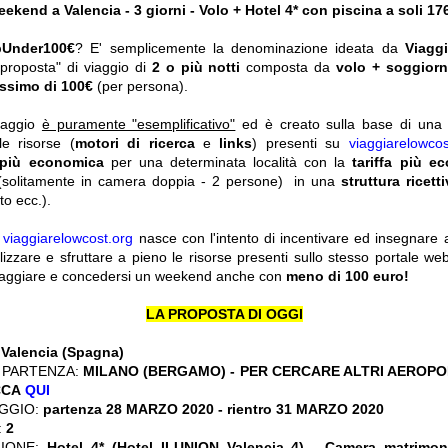
ekend a Valencia - 3 giorni - Volo + Hotel 4* con piscina a soli 17
pUnder100€
? E' semplicemente la denominazione ideata da
Viagg
"proposta" di viaggio di
2 o più notti
composta da
volo + soggior
ssimo di 100€
(per persona).
viaggio
è puramente "esemplificativo"
ed è creato sulla base di una r
le risorse (
motori di ricerca
e
links
) presenti su
viaggiarelowcos
 più economica
per una determinata località con la
tariffa più e
solitamente in camera doppia - 2 persone) in una
struttura ricett
o ecc.).
y
viaggiarelowcost.org
nasce con l'intento di incentivare ed insegnare a t
ilizzare e sfruttare a pieno le risorse presenti sullo stesso portale w
viaggiare e concedersi un weekend anche con
meno di 100 euro!
LA PROPOSTA DI OGGI
:
Valencia (Spagna)
 PARTENZA:
MILANO (BERGAMO) - PER CERCARE ALTRI AEROPOR
CCA
QUI
GGIO:
partenza 28 MARZO 2020
- rientro 31 MARZO 2020
:
2
ZIONE:
Hotel 4* (Hotel ILUNION Valencia 4) - Camera matrimo