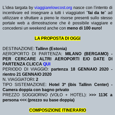
L'idea targata by
viaggiarelowcost.org
nasce con l'intento di
incentivare ed insegnare a tutti i viaggiatori "
fai da te
" ad
utilizzare e sfruttare a pieno le risorse presenti sullo stesso
portale web a dimostrazione che è possibile viaggiare e
concedersi un weekend anche con
meno di 100 euro!
LA PROPOSTA DI OGGI
DESTINAZIONE:
Tallinn (Estonia)
AEROPORTO DI PARTENZA:
MILANO (BERGAMO) -
PER CERCARE ALTRI AEROPORTI E/O DATE DI
PARTENZA CLICCA
QUI
PERIODO DI VIAGGIO:
partenza 18 GENNAIO 2020
-
rientro 21 GENNAIO 2020
N. VIAGGIATORI:
2
TIPO SISTEMAZIONE:
Hotel 3* (ibis Tallinn Center) -
Camera doppia con bagno privato
PREZZO SOGGIORNO (VOLO + HOTEL):
>>> 113€ a
persona <<< (prezzo su base doppia)
COMPOSIZIONE ITINERARIO