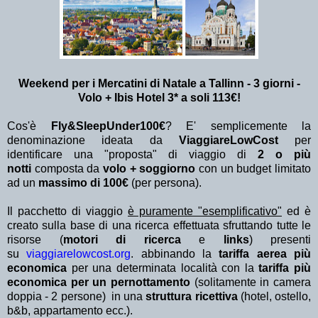
Weekend per i Mercatini di Natale a Tallinn - 3 giorni -
Volo + Ibis Hotel 3* a soli 113€!
Cos'è
Fly&SleepUnder100€
? E' semplicemente la
denominazione ideata da
ViaggiareLowCost
per
identificare una "proposta" di viaggio di
2 o più
notti
composta da
volo + soggiorno
con un budget limitato
ad un
massimo di 100€
(per persona).
Il pacchetto di viaggio
è puramente "esemplificativo"
ed è
creato sulla base di una ricerca effettuata sfruttando tutte le
risorse (
motori di ricerca
e
links
) presenti
su
viaggiarelowcost.org
. abbinando la
tariffa aerea più
economica
per una determinata località con la
tariffa più
economica per un pernottamento
(solitamente in camera
doppia - 2 persone) in una
struttura ricettiva
(hotel, ostello,
b&b, appartamento ecc.).