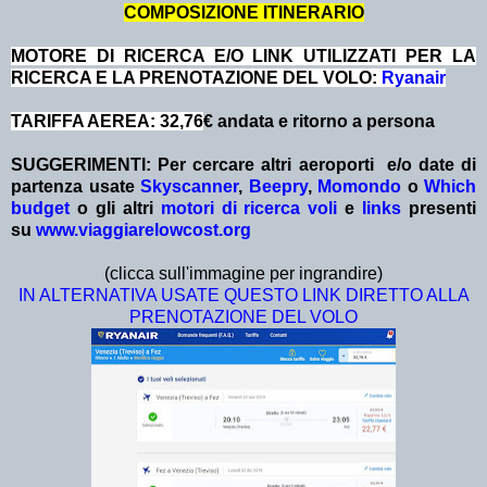
COMPOSIZIONE ITINERARIO
MOTORE DI RICERCA E/O LINK UTILIZZATI PER LA
RICERCA E LA PRENOTAZIONE DEL VOLO:
Ryanair
TARIFFA AEREA: 32,76
€ andata e ritorno a persona
SUGGERIMENTI:
Per cercare altri aeroporti e/o date
di
partenza
usate
Skyscanner
,
Beepry
,
Momondo
o
Which
budget
o gli altri
motori di ricerca voli
e
links
presenti
su
www.viaggiarelowcost.org
(clicca sull'immagine per ingrandire)
IN ALTERNATIVA USATE QUESTO LINK DIRETTO ALLA
PRENOTAZIONE DEL VOLO