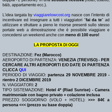
b&b, appartamento ecc.).
L'idea targata by
viaggiarelowcost.org
nasce con l'intento di
incentivare ed insegnare a tutti i viaggiatori "
fai da te
" ad
utilizzare e sfruttare a pieno le risorse presenti sullo stesso
portale web a dimostrazione che è possibile viaggiare e
concedersi un weekend anche con
meno di 100 euro!
LA PROPOSTA DI OGGI
DESTINAZIONE:
Fez (Marocco)
AEROPORTO DI PARTENZA:
VENEZIA (TREVISO) - PER
CERCARE ALTRI AEROPORTI E/O DATE DI PARTENZA
CLICCA
QUI
PERIODO DI VIAGGIO:
partenza 29 NOVEMBRE 2019
-
rientro 2 DICEMBRE 2019
N. VIAGGIATORI:
2
TIPO SISTEMAZIONE:
Hotel 4* (Riad Sunrise) - Camera
matrimoniale con bagno privato + colazione inclusa
PREZZO SOGGIORNO (VOLO + HOTEL):
>>> 84€ a
persona <<< (prezzo su base doppia)