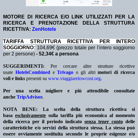
MOTORE DI RICERCA E/O LINK UTILIZZATI PER LA
RICERCA E PRENOTAZIONE DELLA STRUTTURA
RICETTIVA:
ZenHotels
TA
RIFFA STRUTTURA RICETTIVA PER INTERO
SOGGIORNO:
104,69€ (prezzo totale per l'intero soggiorno
per 2 persone)
- 52,34
€ a persona
SUGGERIMENTI:
Per cercare altre strutture ricettive
usate
HotelsCombined
e
Trivago
o gli altri
motori di ricerca
voli e links
presenti su
www.viaggiarelowcost.org
.
Per una scelta migliore e più attendibile consultate
anche
TripAdvisor
.
NOTA BENE: La scelta della struttura ricettiva si
basa
esclusivamente
sulla tariffa più economica al momento
della ricerca per il periodo indicato
senza tener conto
delle
caratteristiche e/o servizi della struttura stessa. La stessa può
essere ovviamente sostituita secondo le proprie esigenze e/o