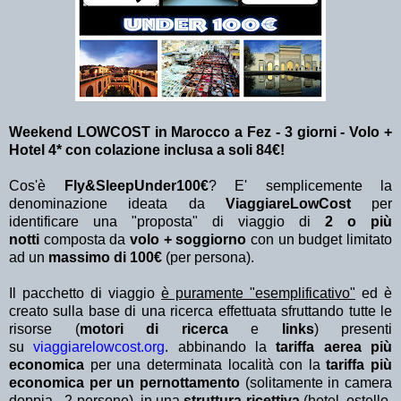
Weekend LOWCOST in Marocco a Fez - 3 giorni - Volo +
Hotel 4* con colazione inclusa a soli 84€!
Cos'è
Fly&SleepUnder100€
? E' semplicemente la
denominazione ideata da
ViaggiareLowCost
per
identificare una "proposta" di viaggio di
2 o più
notti
composta da
volo + soggiorno
con un budget limitato
ad un
massimo di 100€
(per persona).
Il pacchetto di viaggio
è puramente "esemplificativo"
ed è
creato sulla base di una ricerca effettuata sfruttando tutte le
risorse (
motori di ricerca
e
links
) presenti
su
viaggiarelowcost.org
. abbinando la
tariffa aerea più
economica
per una determinata località con la
tariffa più
economica per un pernottamento
(solitamente in camera
doppia - 2 persone) in una
struttura ricettiva
(hotel, ostello,