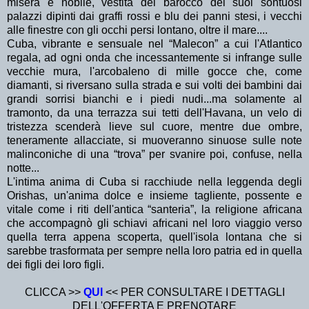
misera e nobile, vestita del barocco dei suoi sontuosi
palazzi dipinti dai graffi rossi e blu dei panni stesi, i vecchi
alle finestre con gli occhi persi lontano, oltre il mare....
Cuba, vibrante e sensuale nel “Malecon” a cui l'Atlantico
regala, ad ogni onda che incessantemente si infrange sulle
vecchie mura, l'arcobaleno di mille gocce che, come
diamanti, si riversano sulla strada e sui volti dei bambini dai
grandi sorrisi bianchi e i piedi nudi...ma solamente al
tramonto, da una terrazza sui tetti dell'Havana, un velo di
tristezza scenderà lieve sul cuore, mentre due ombre,
teneramente allacciate, si muoveranno sinuose sulle note
malinconiche di una “trova” per svanire poi, confuse, nella
notte...
L'intima anima di Cuba si racchiude nella leggenda degli
Orishas, un'anima dolce e insieme tagliente, possente e
vitale come i riti dell'antica “santeria”, la religione africana
che accompagnò gli schiavi africani nel loro viaggio verso
quella terra appena scoperta, quell'isola lontana che si
sarebbe trasformata per sempre nella loro patria ed in quella
dei figli dei loro figli.
CLICCA >>
QUI
<< PER CONSULTARE I DETTAGLI
DELL'OFFERTA E PRENOTARE