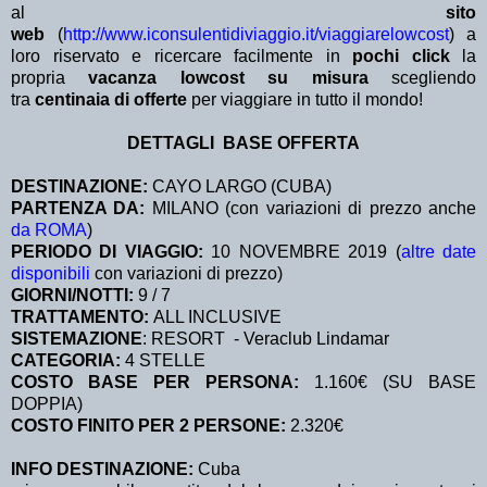
al
sito
web
(
http://www.iconsulentidiviaggio.it/viaggiarelowcost
) a
loro riservato e ricercare facilmente in
pochi click
la
propria
vacanza lowcost su misura
scegliendo
tra
centinaia di offerte
per viaggiare in tutto il mondo!
DETTAGLI BASE OFFERTA
DESTINAZIONE:
CAYO LARGO (CUBA)
PARTENZA DA:
MILANO (con variazioni di prezzo anche
da ROMA
)
PERIODO DI VIAGGIO:
10 NOVEMBRE 2019 (
altre date
disponibili
con variazioni di prezzo)
GIORNI/NOTTI:
9 / 7
TRATTAMENTO:
ALL INCLUSIVE
SISTEMAZIONE
: RESORT - Veraclub Lindamar
CATEGORIA:
4 STELLE
COSTO BASE PER PERSONA:
1.160€ (SU BASE
DOPPIA)
COSTO FINITO PER 2 PERSONE:
2.320€
INFO DESTINAZIONE:
Cuba