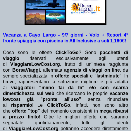
Vacanza a Cayo Largo - 9/7 giorni - Volo + Resort 4*
fronte spiaggia con piscina in All Inclusive a soli 1.160€!
Cosa sono le offerte
ClickToGo
? Sono
pacchetti di
viaggio
riservati esclusivamente agli utenti
di
ViaggiareLowCost.org
, frutto di un'intesa raggiunta
con
BorsaViaggi
, affermata
agenzia di viaggi on line
, da
sempre specializzata in
offerte speciali
e "
lastminute
". In
breve, rappresentano la soluzione migliore e più adatta
ai
viaggiatori "meno fai da te" e/o con scarsa
dimestichezza sul web
che ricercano le proprie
vacanze
lowcost già "pronte all'uso"
senza rinunciare
al
risparmio
! Le
ClickToGo
, infatti, non sono altro
che
offerte "top"
del momento consistenti in
mega ribassi
a prezzo finito!
Oltre le migliori offerte che saranno
segnalate quotidianamente, tutti gli utenti
di
ViaggiareLowCost.org
potranno accedere direttamente