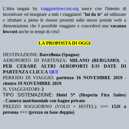
L'idea targata by
viaggiarelowcost.org
nasce con l'intento di
incentivare ed insegnare a tutti i viaggiatori "
fai da te
" ad utilizzare
e sfruttare a pieno le risorse presenti sullo stesso portale web a
dimostrazione che è possibile viaggiare e concedersi una
vacanza
lowcost
anche in tempi di crisi!
LA PROPOSTA DI OGGI
DESTINAZIONE:
Barcellona (Spagna)
AEROPORTO DI PARTENZA:
MILANO (BERGAMO) -
PER CERARE ALTRI AEROPORTI E/O DATE DI
PARTENZA CLICCA
QUI
PERIODO DI VIAGGIO:
partenza 16 NOVEMBRE 2019
-
rientro 19 NOVEMBRE 2019
N. VIAGGIATORI:
2
TIPO SISTEMAZIONE:
Hotel 5*
(
Hesperia Fira Suites
)
-
Camera matrimoniale con bagno privato
PREZZO SOGGIORNO (VOLO + HOTEL):
>>> 152€ a
persona <<< (prezzo su base doppia)