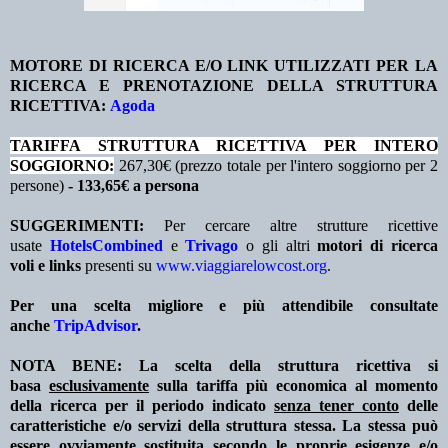
MOTORE DI RICERCA E/O LINK UTILIZZATI PER LA
RICERCA E PRENOTAZIONE DELLA STRUTTURA
RICETTIVA:
Agoda
TA
RIFFA STRUTTURA RICETTIVA PER INTERO
SOGGIORNO:
267,30€ (prezzo totale per l'intero soggiorno per 2
persone)
- 133,65€ a persona
SUGGERIMENTI:
Per cercare altre strutture ricettive
usate
HotelsCombined
e
Trivago
o gli altri
motori di ricerca
voli e links
presenti su
www.viaggiarelowcost.org
.
Per una scelta migliore e più attendibile consultate
anche
TripAdvisor
.
NOTA BENE: La scelta della struttura ricettiva si
basa
esclusivamente
sulla tariffa più economica al momento
della ricerca per il periodo indicato
senza tener conto
delle
caratteristiche e/o servizi della struttura stessa. La stessa può
essere ovviamente sostituita secondo le proprie esigenze e/o