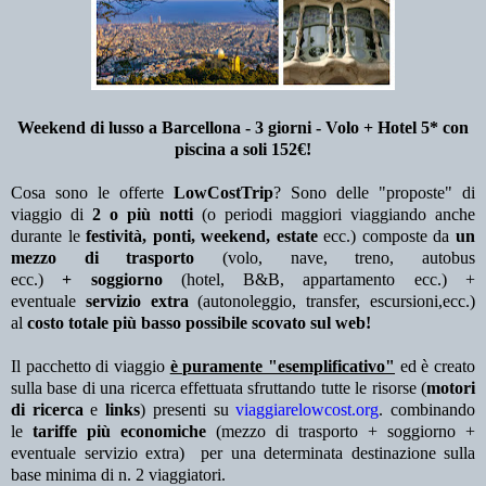
Weekend di lusso a Barcellona - 3 giorni - Volo + Hotel 5* con
piscina a
soli 152€!
Cosa sono le offerte
LowCostTrip
? Sono delle "proposte" di
viaggio di
2 o più notti
(o periodi maggiori viaggiando anche
durante le
festività, ponti, weekend, estate
ecc.)
composte da
un
mezzo di trasporto
(volo, nave, treno, autobus
ecc.)
+ soggiorno
(hotel, B&B, appartamento ecc.) +
eventuale
servizio extra
(autonoleggio, transfer, escursioni,ecc.)
al
costo totale più basso possibile scovato sul web!
Il pacchetto di viaggio
è puramente "esemplificativo"
ed è creato
sulla base di una ricerca effettuata sfruttando tutte le risorse (
motori
di ricerca
e
links
) presenti su
viaggiarelowcost.org
. combinando
le
tariffe più economiche
(mezzo di trasporto + soggiorno +
eventuale servizio extra)
per una determinata destinazione sulla
base minima di n. 2 viaggiatori.