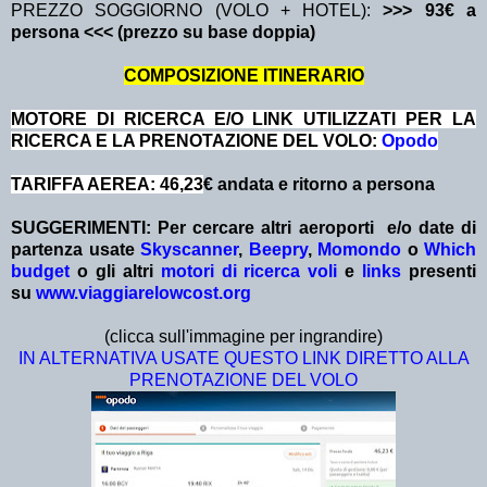
PREZZO SOGGIORNO (VOLO + HOTEL):
>>> 93€ a
persona <<< (prezzo su base doppia)
COMPOSIZIONE ITINERARIO
MOTORE DI RICERCA E/O LINK UTILIZZATI PER LA
RICERCA E LA PRENOTAZIONE DEL VOLO:
Opodo
TARIFFA AEREA: 46,23
€ andata e ritorno a persona
SUGGERIMENTI: Per cercare altri aeroporti e/o date
di
partenza
usate
Skyscanner
,
Beepry
,
Momondo
o
Which
budget
o gli altri
motori di ricerca voli
e
links
presenti
su
www.viaggiarelowcost.org
(clicca sull'immagine per ingrandire)
IN ALTERNATIVA USATE QUESTO LINK DIRETTO ALLA
PRENOTAZIONE DEL VOLO