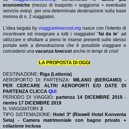
economiche
(mezzo di trasporto + soggiorno + eventuale
servizio extra)
per una determinata destinazione sulla base
minima di n. 2 viaggiatori.
L'idea targata by
viaggiarelowcost.org
nasce con l'intento di
incentivare ed insegnare a tutti i viaggiatori "
fai da te
" ad
utilizzare e sfruttare a pieno le risorse presenti sullo stesso
portale web a dimostrazione che è possibile viaggiare e
concedersi una
vacanza lowcost
anche in tempi di crisi!
LA PROPOSTA DI OGGI
DESTINAZIONE:
Riga (Lettonia)
AEROPORTO DI PARTENZA:
MILANO (BERGAMO) -
PER CERCARE ALTRI AEROPORTI E/O DATE DI
PARTENZA CLICCA
QUI
PERIODO DI VIAGGIO:
partenza 14 DICEMBRE 2019
-
rientro 17 DICEMBRE 2019
N. VIAGGIATORI:
2
TIPO SISTEMAZIONE:
Hotel 3* (Rixwell Hotel Konventa
Seta) - Camera matrimoniale con bagno privato +
colazione inclusa