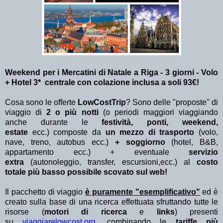
Weekend per i Mercatini di Natale a Riga - 3 giorni - Volo
+ Hotel 3* centrale con colazione inclusa a soli 93€!
Cosa sono le offerte
LowCostTrip
? Sono delle "proposte" di
viaggio di
2 o più notti
(o periodi maggiori viaggiando
anche durante le
festività, ponti, weekend,
estate
ecc.)
composte da
un mezzo di trasporto
(volo,
nave, treno, autobus ecc.)
+ soggiorno
(hotel, B&B,
appartamento ecc.) + eventuale
servizio
extra
(autonoleggio, transfer, escursioni,ecc.) al
costo
totale più basso possibile scovato sul web!
Il pacchetto di viaggio
è puramente "esemplificativo"
ed è
creato sulla base di una ricerca effettuata sfruttando tutte le
risorse (
motori di ricerca
e
links
) presenti
su
viaggiarelowcost.org
. combinando le
tariffe più