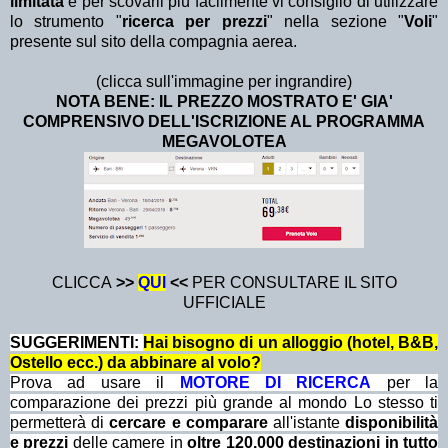
limitata
e per scovarli più facilmente vi consiglio di utilizzare
lo strumento "
ricerca per prezzi
" nella sezione "
Voli
"
presente sul sito della compagnia aerea.
(clicca sull'immagine per ingrandire)
NOTA BENE: IL PREZZO MOSTRATO E' GIA'
COMPRENSIVO DELL'ISCRIZIONE AL PROGRAMMA
MEGAVOLOTEA
CLICCA
>>
QUI
<<
PER CONSULTARE IL SITO
UFFICIALE
SUGGERIMENTI:
Hai bisogno di un alloggio (hotel, B&B,
Ostello ecc.) da abbinare al volo?
Prova ad usare il
MOTORE DI RICERCA
per la
comparazione dei prezzi più grande al mondo Lo stesso ti
permetterà di
cercare e comparare
all'istante
disponibilità
e prezzi
delle camere in
oltre 120.000 destinazioni in tutto