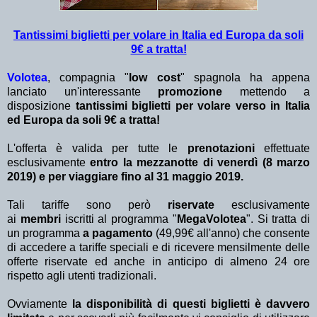
Tantissimi biglietti per volare in Italia ed Europa da soli
9€ a tratta!
Volotea
, compagnia "
low cost
" spagnola ha appena
lanciato un'interessante
promozione
mettendo a
disposizione
tantissimi biglietti per volare verso in Italia
ed Europa
da soli 9€ a tratta!
L'offerta è valida per tutte le
prenotazioni
effettuate
esclusivamente
entro la mezzanotte di venerdì (8 marzo
2019) e per viaggiare fino al 31 maggio 2019.
Tali tariffe sono però
riservate
esclusivamente
ai
membri
iscritti al programma "
MegaVolotea
". Si tratta di
un programma
a pagamento
(49,99€ all'anno) che consente
di accedere a tariffe speciali e di ricevere mensilmente delle
offerte riservate ed anche in anticipo di almeno 24 ore
rispetto agli utenti tradizionali.
Ovviamente
la disponibilità di questi biglietti è davvero