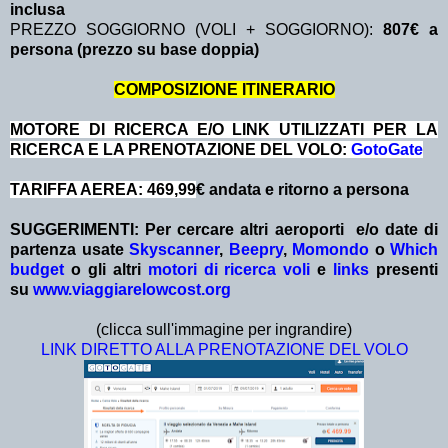
inclusa
PREZZO SOGGIORNO (VOLI + SOGGIORNO):
807€ a
persona (prezzo su base doppia)
COMPOSIZIONE ITINERARIO
MOTORE DI RICERCA E/O LINK UTILIZZATI PER LA
RICERCA E LA PRENOTAZIONE DEL VOLO:
GotoGate
TARIFFA AEREA: 469,99
€ andata e ritorno a persona
SUGGERIMENTI:
Per cercare altri aeroporti e/o date
di
partenza
usate
Skyscanner
,
Beepry
,
Momondo
o
Which
budget
o gli altri
motori di ricerca voli
e
links
presenti
su
www.viaggiarelowcost.org
(clicca sull'immagine per ingrandire)
LINK DIRETTO ALLA PRENOTAZIONE DEL VOLO