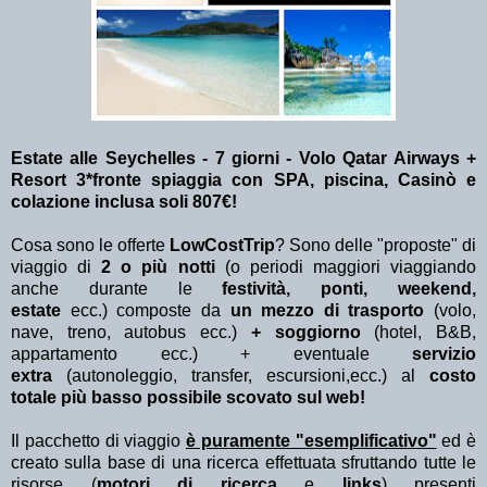
Estate alle Seychelles - 7 giorni - Volo Qatar Airways +
Resort 3*fronte spiaggia con SPA, piscina, Casinò e
colazione inclusa soli 807€!
Cosa sono le offerte
LowCostTrip
? Sono delle "proposte" di
viaggio di
2 o più notti
(o periodi maggiori viaggiando
anche durante le
festività, ponti, weekend,
estate
ecc.)
composte da
un mezzo di trasporto
(volo,
nave, treno, autobus ecc.)
+ soggiorno
(hotel, B&B,
appartamento ecc.) + eventuale
servizio
extra
(autonoleggio, transfer, escursioni,ecc.) al
costo
totale più basso possibile scovato sul web!
Il pacchetto di viaggio
è puramente "esemplificativo"
ed è
creato sulla base di una ricerca effettuata sfruttando tutte le
risorse (
motori di ricerca
e
links
) presenti