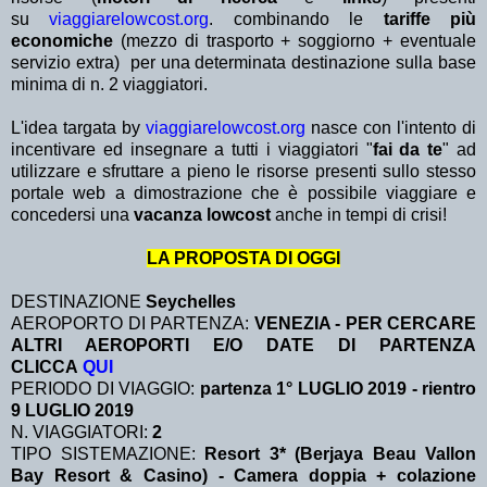
su
viaggiarelowcost.org
. combinando le
tariffe più
economiche
(mezzo di trasporto + soggiorno + eventuale
servizio extra)
per una determinata destinazione sulla base
minima di n. 2 viaggiatori.
L'idea targata by
viaggiarelowcost.org
nasce con l'intento di
incentivare ed insegnare a tutti i viaggiatori "
fai da te
" ad
utilizzare e sfruttare a pieno le risorse presenti sullo stesso
portale web a dimostrazione che è possibile viaggiare e
concedersi una
vacanza lowcost
anche in tempi di crisi!
LA PROPOSTA DI OGGI
DESTINAZIONE
Seychelles
AEROPORTO DI PARTENZA:
VENEZIA - PER CERCARE
ALTRI AEROPORTI E/O DATE DI PARTENZA
CLICCA
QUI
PERIODO DI VIAGGIO:
partenza 1° LUGLIO 2019 - rientro
9 LUGLIO 2019
N. VIAGGIATORI:
2
TIPO SISTEMAZIONE:
Resort 3* (Berjaya Beau Vallon
Bay Resort & Casino) - Camera doppia + colazione