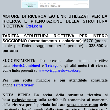
MOTORE DI RICERCA E/O LINK UTILIZZATI PER LA
RICERCA E PRENOTAZIONE DELLA STRUTTURA
RICETTIVA:
Otel.com
TA
RIFFA STRUTTURA RICETTIVA PER INTERO
SOGGIORNO (pernottamento + colazione):
677€ (prezzo
totale per l'intero soggiorno per 2 persone)
- 338,50€ a
persona
SUGGERIMENTI:
Per cercare altre strutture ricettive
usate
HotelsCombined
e
Trivago
o gli altri
motori di ricerca
voli e links
presenti su
www.viaggiarelowcost.org
.
Per una scelta migliore e più attendibile consultate
anche
TripAdvisor
.
NOTA BENE: La scelta della struttura ricettiva si
basa
esclusivamente
sulla tariffa più economica al momento
della ricerca per il periodo indicato
senza tener conto
delle
caratteristiche e/o servizi della struttura stessa. La stessa può