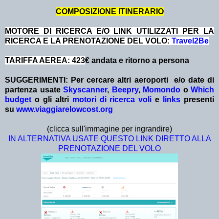
COMPOSIZIONE ITINERARIO
MOTORE DI RICERCA E/O LINK UTILIZZATI PER LA
RICERCA E LA PRENOTAZIONE DEL VOLO:
Travel2Be
TARIFFA AEREA: 423
€ andata e ritorno a persona
SUGGERIMENTI:
Per cercare altri aeroporti e/o date
di
partenza
usate
Skyscanner
,
Beepry
,
Momondo
o
Which
budget
o gli altri
motori di ricerca voli
e
links
presenti
su
www.viaggiarelowcost.org
(clicca sull'immagine per ingrandire)
IN ALTERNATIVA USATE QUESTO LINK DIRETTO ALLA
PRENOTAZIONE DEL VOLO