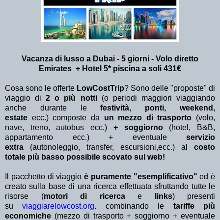
Vacanza di lusso a Dubai - 5 giorni - Volo diretto
Emirates + Hotel 5* piscina a soli 431€
Cosa sono le offerte
LowCostTrip
? Sono delle "proposte" di
viaggio di
2 o più notti
(o periodi maggiori viaggiando
anche durante le
festività, ponti, weekend,
estate
ecc.)
composte da
un mezzo di trasporto
(volo,
nave, treno, autobus ecc.)
+ soggiorno
(hotel, B&B,
appartamento ecc.) + eventuale
servizio
extra
(autonoleggio, transfer, escursioni,ecc.) al
costo
totale più basso possibile scovato sul web!
Il pacchetto di viaggio
è puramente "esemplificativo"
ed è
creato sulla base di una ricerca effettuata sfruttando tutte le
risorse (
motori di ricerca
e
links
) presenti
su
viaggiarelowcost.org
. combinando le
tariffe più
economiche
(mezzo di trasporto + soggiorno + eventuale