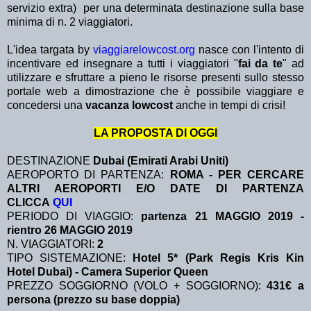
servizio extra)
per una determinata destinazione sulla base
minima di n. 2 viaggiatori.
L'idea targata by
viaggiarelowcost.org
nasce con l'intento di
incentivare ed insegnare a tutti i viaggiatori "
fai da te
" ad
utilizzare e sfruttare a pieno le risorse presenti sullo stesso
portale web a dimostrazione che è possibile viaggiare e
concedersi una
vacanza lowcost
anche in tempi di crisi!
LA PROPOSTA DI OGGI
DESTINAZIONE
Dubai (Emirati Arabi Uniti)
AEROPORTO DI PARTENZA:
ROMA - PER CERCARE
ALTRI AEROPORTI E/O DATE DI PARTENZA
CLICCA
QUI
PERIODO DI VIAGGIO:
partenza 21 MAGGIO 2019 -
rientro 26 MAGGIO 2019
N. VIAGGIATORI:
2
TIPO SISTEMAZIONE:
Hotel 5* (Park Regis Kris Kin
Hotel Dubai) - Camera Superior Queen
PREZZO SOGGIORNO (VOLO + SOGGIORNO):
431€ a
persona (prezzo su base doppia)