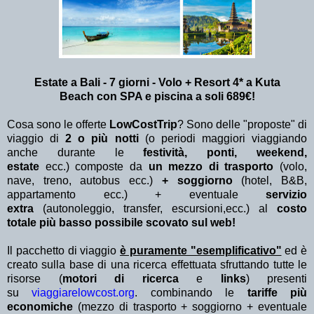
Estate a Bali - 7 giorni - Volo + Resort 4*
a Kuta
Beach
con SPA e piscina a soli 689€!
Cosa sono le offerte
LowCostTrip
? Sono delle "proposte" di
viaggio di
2 o più notti
(o periodi maggiori viaggiando
anche durante le
festività, ponti, weekend,
estate
ecc.)
composte da
un mezzo di trasporto
(volo,
nave, treno, autobus ecc.)
+ soggiorno
(hotel, B&B,
appartamento ecc.) + eventuale
servizio
extra
(autonoleggio, transfer, escursioni,ecc.) al
costo
totale più basso possibile scovato sul web!
Il pacchetto di viaggio
è puramente "esemplificativo"
ed è
creato sulla base di una ricerca effettuata sfruttando tutte le
risorse (
motori di ricerca
e
links
) presenti
su
viaggiarelowcost.org
. combinando le
tariffe più
economiche
(mezzo di trasporto + soggiorno + eventuale