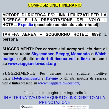
COMPOSIZIONE ITINERARIO
MOTORE DI RICERCA E/O LINK UTILIZZATI PER LA
RICERCA E LA PRENOTAZIONE DEL VOLO e
HOTEL:
Expedia
(pacchetto combinato volo + hotel)
TARIFFA AEREA + SOGGIORNO HOTEL: 689
€ a
persona
SUGGERIMENTI:
Per cercare altri aeroporti e/o date
di
partenza
usate
Skyscanner
,
Beepry
,
Momondo
o
Which
budget
o gli altri
motori di ricerca voli
e
links
presenti
su
www.viaggiarelowcost.org
SUGGERIMENTI:
Per cercare altre strutture ricettive
usate
HotelsCombined
e
Trivago
o gli altri
motori di ricerca
voli e links
presenti su
www.viaggiarelowcost.org
.
(clicca sull'immagine per ingrandire)
IN ALTERNATIVA USATE QUESTO LINK DIRETTO ALLA
PRENOTAZIONE