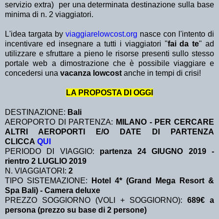
servizio extra)
per una determinata destinazione sulla base
minima di n. 2 viaggiatori.
L'idea targata by
viaggiarelowcost.org
nasce con l'intento di
incentivare ed insegnare a tutti i viaggiatori "
fai da te
" ad
utilizzare e sfruttare a pieno le risorse presenti sullo stesso
portale web a dimostrazione che è possibile viaggiare e
concedersi una
vacanza lowcost
anche in tempi di crisi!
LA PROPOSTA DI OGGI
DESTINAZIONE:
Bali
AEROPORTO DI PARTENZA:
MILANO - PER CERCARE
ALTRI AEROPORTI E/O DATE DI PARTENZA
CLICCA
QUI
PERIODO DI VIAGGIO:
partenza 24 GIUGNO 2019 -
rientro 2 LUGLIO 2019
N. VIAGGIATORI:
2
TIPO SISTEMAZIONE:
Hotel 4* (Grand Mega Resort &
Spa Bali) - Camera deluxe
PREZZO SOGGIORNO (VOLI + SOGGIORNO):
689€ a
persona (prezzo su base di 2 persone)