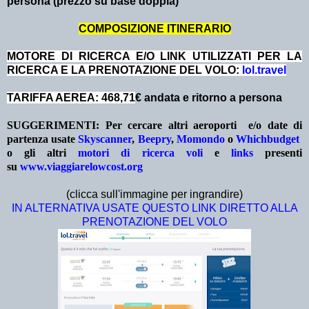
persona (prezzo su base doppia)
COMPOSIZIONE ITINERARIO
MOTORE DI RICERCA E/O LINK UTILIZZATI PER LA
RICERCA E LA PRENOTAZIONE DEL VOLO:
lol.travel
TARIFFA AEREA: 468,71
€ andata e ritorno a persona
SUGGERIMENTI:
Per cercare altri aeroporti e/o date
di
partenza
usate
Skyscanner
,
Beepry
,
Momondo
o
Whichbudget
o gli altri
motori di ricerca voli
e
links
presenti
su
www.viaggiarelowcost.org
(clicca sull'immagine per ingrandire)
IN ALTERNATIVA USATE QUESTO LINK DIRETTO ALLA
PRENOTAZIONE DEL VOLO