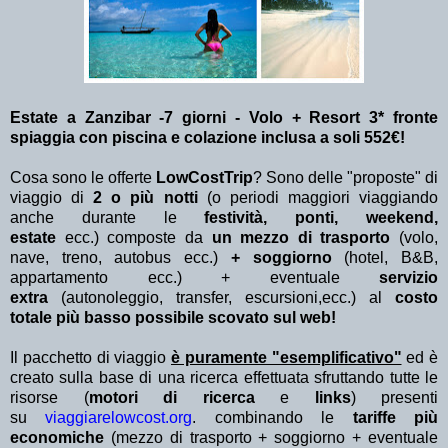
Estate a Zanzibar -7 giorni - Volo + Resort 3* fronte
spiaggia con piscina e colazione inclusa a soli 552€!
Cosa sono le offerte
LowCostTrip
? Sono delle "proposte" di
viaggio di
2 o più notti
(o periodi maggiori viaggiando
anche durante le
festività, ponti, weekend,
estate
ecc.)
composte da
un mezzo di trasporto
(volo,
nave, treno, autobus ecc.)
+ soggiorno
(hotel, B&B,
appartamento ecc.) + eventuale
servizio
extra
(autonoleggio, transfer, escursioni,ecc.) al
costo
totale più basso possibile scovato sul web!
Il pacchetto di viaggio
è puramente "esemplificativo"
ed è
creato sulla base di una ricerca effettuata sfruttando tutte le
risorse (
motori di ricerca
e
links
) presenti
su
viaggiarelowcost.org
. combinando le
tariffe più
economiche
(mezzo di trasporto + soggiorno + eventuale