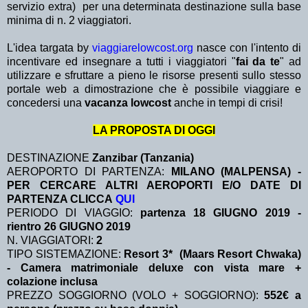
servizio extra)
per una determinata destinazione sulla base
minima di n. 2 viaggiatori.
L'idea targata by
viaggiarelowcost.org
nasce con l'intento di
incentivare ed insegnare a tutti i viaggiatori "
fai da te
" ad
utilizzare e sfruttare a pieno le risorse presenti sullo stesso
portale web a dimostrazione che è possibile viaggiare e
concedersi una
vacanza lowcost
anche in tempi di crisi!
LA PROPOSTA DI OGGI
DESTINAZIONE
Zanzibar (Tanzania)
AEROPORTO DI PARTENZA:
MILANO (MALPENSA) -
PER CERCARE ALTRI AEROPORTI E/O DATE DI
PARTENZA CLICCA
QUI
PERIODO DI VIAGGIO:
partenza 18 GIUGNO 2019 -
rientro 26 GIUGNO 2019
N. VIAGGIATORI:
2
TIPO SISTEMAZIONE:
Resort 3* (Maars Resort Chwaka)
- Camera matrimoniale deluxe con vista mare +
colazione inclusa
PREZZO SOGGIORNO (VOLO + SOGGIORNO):
552€ a