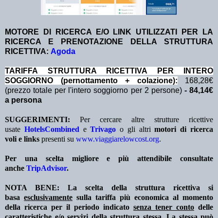
MOTORE DI RICERCA E/O LINK UTILIZZATI PER LA
RICERCA E PRENOTAZIONE DELLA STRUTTURA
RICETTIVA:
Agoda
TA
RIFFA STRUTTURA RICETTIVA PER INTERO
SOGGIORNO (pernottamento + colazione
):
168,28€
(prezzo totale per l'intero soggiorno per 2 persone)
- 84,14€
a persona
SUGGERIMENTI:
Per cercare altre strutture ricettive
usate
HotelsCombined
e
Trivago
o gli altri
motori di ricerca
voli e links
presenti su
www.viaggiarelowcost.org
.
Per una scelta migliore e più attendibile consultate
anche
TripAdvisor
.
NOTA BENE: La scelta della struttura ricettiva si
basa
esclusivamente
sulla tariffa più economica al momento
della ricerca per il periodo indicato
senza tener conto
delle
caratteristiche e/o servizi della struttura stessa. La stessa può