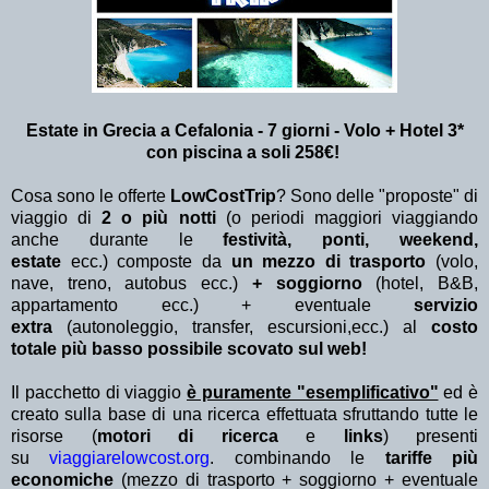
Estate in Grecia a Cefalonia - 7 giorni - Volo + Hotel 3*
con piscina a soli 258€!
Cosa sono le offerte
LowCostTrip
? Sono delle "proposte" di
viaggio di
2 o più notti
(o periodi maggiori viaggiando
anche durante le
festività, ponti, weekend,
estate
ecc.)
composte da
un mezzo di trasporto
(volo,
nave, treno, autobus ecc.)
+ soggiorno
(hotel, B&B,
appartamento ecc.) + eventuale
servizio
extra
(autonoleggio, transfer, escursioni,ecc.) al
costo
totale più basso possibile scovato sul web!
Il pacchetto di viaggio
è puramente "esemplificativo"
ed è
creato sulla base di una ricerca effettuata sfruttando tutte le
risorse (
motori di ricerca
e
links
) presenti
su
viaggiarelowcost.org
. combinando le
tariffe più
economiche
(mezzo di trasporto + soggiorno + eventuale