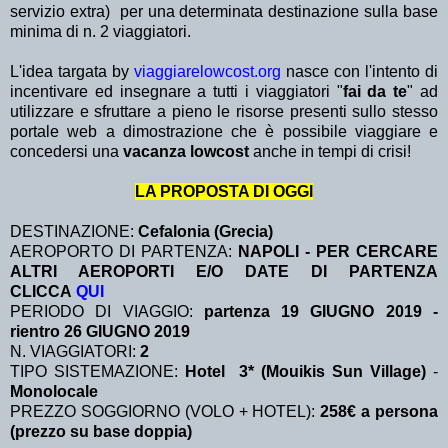
servizio extra)
per una determinata destinazione sulla base
minima di n. 2 viaggiatori.
L'idea targata by
viaggiarelowcost.org
nasce con l'intento di
incentivare ed insegnare a tutti i viaggiatori "
fai da te
" ad
utilizzare e sfruttare a pieno le risorse presenti sullo stesso
portale web a dimostrazione che è possibile viaggiare e
concedersi una
vacanza lowcost
anche in tempi di crisi!
LA PROPOSTA DI OGGI
DESTINAZIONE:
Cefalonia (Grecia)
AEROPORTO DI PARTENZA:
NAPOLI - PER CERCARE
ALTRI AEROPORTI E/O DATE DI PARTENZA
CLICCA
QUI
PERIODO DI VIAGGIO:
partenza 19 GIUGNO 2019 -
rientro 26 GIUGNO 2019
N. VIAGGIATORI:
2
TIPO SISTEMAZIONE:
Hotel 3* (Mouikis Sun Village)
-
Monolocale
PREZZO SOGGIORNO (VOLO + HOTEL):
258€ a persona
(prezzo su base doppia)