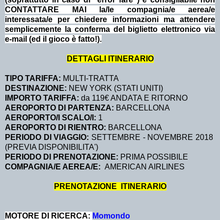
CONTATTARE MAI la/le compagnia/e aerea/e
interessata/e per chiedere informazioni ma attendere
semplicemente la conferma del biglietto elettronico via
e-mail (ed il gioco è fatto!).
DETTAGLI ITINERARIO
TIPO TARIFFA:
MULTI-TRATTA
DESTINAZIONE:
NEW YORK (STATI UNITI)
IMPORTO TARIFFA:
da 119€ ANDATA E RITORNO
AEROPORTO DI PARTENZA:
BARCELLONA
AEROPORTO/I SCALO/I:
1
AEROPORTO DI RIENTRO:
BARCELLONA
PERIODO DI VIAGGIO:
SETTEMBRE - NOVEMBRE 2018
(PREVIA DISPONIBILITA')
PERIODO DI PRENOTAZIONE:
PRIMA POSSIBILE
COMPAGNIA/E AEREA/E:
AMERICAN AIRLINES
PRENOTAZIONE ITINERARIO
MOTORE DI RICERCA:
Momondo