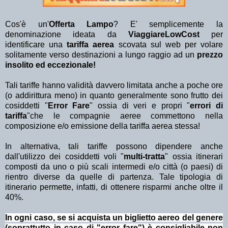
Cos'è un'
Offerta Lampo
? E' semplicemente la
denominazione ideata da
ViaggiareLowCost
per
identificare una
tariffa aerea
scovata sul web per volare
solitamente verso destinazioni a lungo raggio ad un
prezzo
insolito ed eccezionale!
Tali tariffe hanno validità davvero limitata anche a poche ore
(o addirittura meno) in quanto generalmente sono frutto dei
cosiddetti "
Error Fare
" ossia di veri e propri "
errori di
tariffa
"che le compagnie aeree commettono nella
composizione e/o emissione della tariffa aerea stessa!
In alternativa, tali tariffe possono dipendere anche
dall'utilizzo dei cosiddetti voli "
multi-tratta
" ossia itinerari
composti da uno o più scali intermedi e/o città (o paesi) di
rientro diverse da quelle di partenza. Tale tipologia di
itinerario permette, infatti, di ottenere risparmi anche oltre il
40%.
In ogni caso, se si acquista un biglietto aereo del genere
(soprattutto in caso di "error fare") è consigliabile non