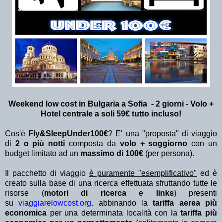
Weekend low cost in Bulgaria a Sofia - 2 giorni - Volo +
Hotel centrale a soli 59€ tutto incluso!
Cos'è
Fly&SleepUnder100€
? E' una "proposta" di viaggio
di
2 o più notti
composta da
volo + soggiorno
con un
budget limitato ad un
massimo di 100€
(per persona).
Il pacchetto di viaggio
è puramente "esemplificativo"
ed è
creato sulla base di una ricerca effettuata sfruttando tutte le
risorse (
motori di ricerca
e
links
) presenti
su
viaggiarelowcost.org
. abbinando la
tariffa aerea più
economica
per una determinata località con la
tariffa più