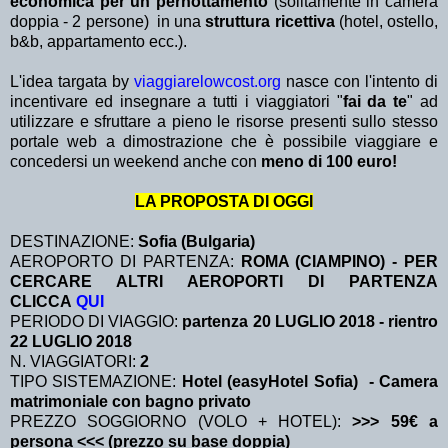
economica per un pernottamento
(solitamente in camera
doppia - 2 persone) in una
struttura ricettiva
(hotel, ostello,
b&b, appartamento ecc.).
L'idea targata by
viaggiarelowcost.org
nasce con l'intento di
incentivare ed insegnare a tutti i viaggiatori "
fai da te
" ad
utilizzare e sfruttare a pieno le risorse presenti sullo stesso
portale web a dimostrazione che è possibile viaggiare e
concedersi un weekend anche con
meno di 100 euro!
LA PROPOSTA DI OGGI
DESTINAZIONE:
Sofia (Bulgaria)
AEROPORTO DI PARTENZA:
ROMA (CIAMPINO) - PER
CERCARE ALTRI AEROPORTI DI PARTENZA
CLICCA
QUI
PERIODO DI VIAGGIO:
partenza 20 LUGLIO 2018
- rientro
22 LUGLIO 2018
N. VIAGGIATORI:
2
TIPO SISTEMAZIONE:
Hotel (easyHotel Sofia) - Camera
matrimoniale con bagno privato
PREZZO SOGGIORNO (VOLO + HOTEL):
>>> 59€ a
persona <<< (prezzo su base doppia)