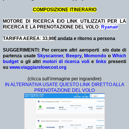
COMPOSIZIONE ITINERARIO
MOTORE DI RICERCA E/O LINK UTILIZZATI PER LA
RICERCA E LA PRENOTAZIONE DEL VOLO:
Ryanair
TARIFFA AEREA: 33,98
€ andata e ritorno a persona
SUGGERIMENTI:
Per cercare altri aeroporti e/o date
di
partenza
usate
Skyscanner
,
Beepry
,
Momondo
o
Which
budget
o gli altri
motori di ricerca voli
e
links
presenti
su
www.viaggiarelowcost.org
(clicca sull'immagine per ingrandire)
IN ALTERNATIVA USATE QUESTO LINK DIRETTO ALLA
PRENOTAZIONE DEL VOLO