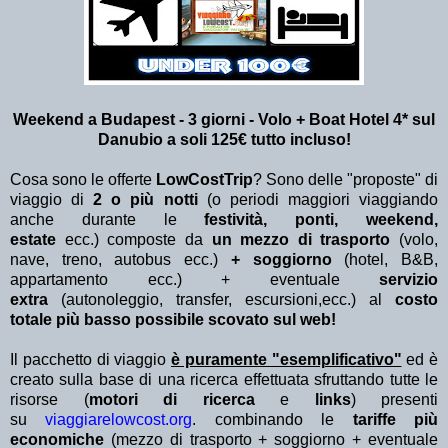
Weekend a Budapest - 3
giorni - Volo + Boat Hotel 4* sul
Danubio a soli 125€ tutto incluso!
Cosa sono le offerte
LowCostTrip
? Sono delle "proposte" di
viaggio di
2 o più notti
(o periodi maggiori viaggiando
anche durante le
festività, ponti, weekend,
estate
ecc.)
composte da
un mezzo di trasporto
(volo,
nave, treno, autobus ecc.)
+ soggiorno
(hotel, B&B,
appartamento ecc.) + eventuale
servizio
extra
(autonoleggio, transfer, escursioni,ecc.) al
costo
totale più basso possibile scovato sul web!
Il pacchetto di viaggio
è puramente "esemplificativo"
ed è
creato sulla base di una ricerca effettuata sfruttando tutte le
risorse (
motori di ricerca
e
links
) presenti
su
viaggiarelowcost.org
. combinando le
tariffe più
economiche
(mezzo di trasporto + soggiorno + eventuale