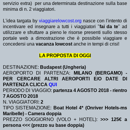
servizio extra)
per una determinata destinazione sulla base
minima di n. 2 viaggiatori.
L'idea targata by
viaggiarelowcost.org
nasce con l'intento di
incentivare ed insegnare a tutti i viaggiatori "
fai da te
" ad
utilizzare e sfruttare a pieno le risorse presenti sullo stesso
portale web a dimostrazione che è possibile viaggiare e
concedersi una
vacanza lowcost
anche in tempi di crisi!
LA PROPOSTA DI OGGI
DESTINAZIONE:
Budapest (Ungheria)
AEROPORTO DI PARTENZA:
MILANO (BERGAMO) -
PER CERCARE ALTRI AEROPORTI E/O DATE DI
PARTENZA CLICCA
QUI
PERIODO DI VIAGGIO:
partenza 4 AGOSTO 2018
- rientro
7 AGOSTO 2018
N. VIAGGIATORI:
2
TIPO SISTEMAZIONE:
Boat Hotel 4* (Onriver Hotels-ms
Maribelle) - Camera doppia
PREZZO SOGGIORNO (VOLO + HOTEL):
>>> 125€ a
persona <<< (prezzo su base doppia)