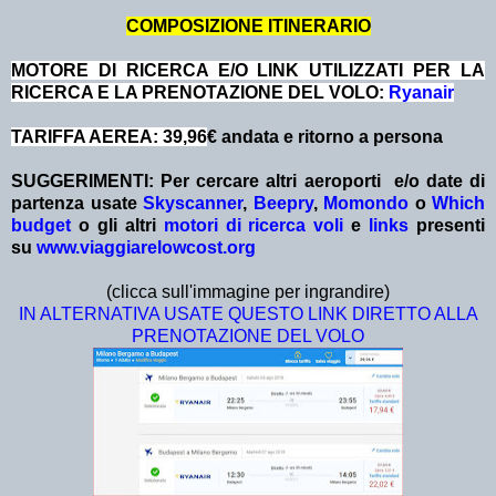
COMPOSIZIONE ITINERARIO
MOTORE DI RICERCA E/O LINK UTILIZZATI PER LA
RICERCA E LA PRENOTAZIONE DEL VOLO:
Ryanair
TARIFFA AEREA: 39,96
€ andata e ritorno a persona
SUGGERIMENTI:
Per cercare altri aeroporti e/o date
di
partenza
usate
Skyscanner
,
Beepry
,
Momondo
o
Which
budget
o gli altri
motori di ricerca voli
e
links
presenti
su
www.viaggiarelowcost.org
(clicca sull'immagine per ingrandire)
IN ALTERNATIVA USATE QUESTO LINK DIRETTO ALLA
PRENOTAZIONE DEL VOLO