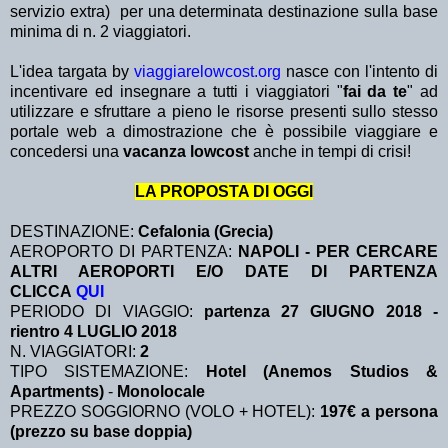
servizio extra)
per una determinata destinazione sulla base
minima di n. 2 viaggiatori.
L'idea targata by
viaggiarelowcost.org
nasce con l'intento di
incentivare ed insegnare a tutti i viaggiatori "
fai da te
" ad
utilizzare e sfruttare a pieno le risorse presenti sullo stesso
portale web a dimostrazione che è possibile viaggiare e
concedersi una
vacanza lowcost
anche in tempi di crisi!
LA PROPOSTA DI OGGI
DESTINAZIONE:
Cefalonia (Grecia)
AEROPORTO DI PARTENZA:
NAPOLI - PER CERCARE
ALTRI AEROPORTI E/O DATE DI PARTENZA
CLICCA
QUI
PERIODO DI VIAGGIO:
partenza 27 GIUGNO 2018 -
rientro 4 LUGLIO 2018
N. VIAGGIATORI:
2
TIPO SISTEMAZIONE:
Hotel (Anemos Studios &
Apartments)
-
Monolocale
PREZZO SOGGIORNO (VOLO + HOTEL):
197€ a persona
(prezzo su base doppia)