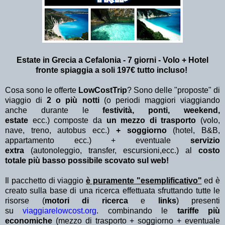
Estate in Grecia a Cefalonia - 7 giorni - Volo + Hotel
fronte spiaggia a soli 197€ tutto incluso!
Cosa sono le offerte
LowCostTrip
? Sono delle "proposte" di
viaggio di
2 o più notti
(o periodi maggiori viaggiando
anche durante le
festività, ponti, weekend,
estate
ecc.)
composte da
un mezzo di trasporto
(volo,
nave, treno, autobus ecc.)
+ soggiorno
(hotel, B&B,
appartamento ecc.) + eventuale
servizio
extra
(autonoleggio, transfer, escursioni,ecc.) al
costo
totale più basso possibile scovato sul web!
Il pacchetto di viaggio
è puramente "esemplificativo"
ed è
creato sulla base di una ricerca effettuata sfruttando tutte le
risorse (
motori di ricerca
e
links
) presenti
su
viaggiarelowcost.org
. combinando le
tariffe più
economiche
(mezzo di trasporto + soggiorno + eventuale