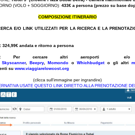
ORNO (VOLO + SOGGIORNO):
433€ a persona (prezzo su base do
COMPOSIZIONE ITINERARIO
ERCA E/O LINK UTILIZZATI PER LA RICERCA E LA PRENOTAZ
 324,99
€ andata e ritorno a persona
:
Per cercare altri aeroporti e
e
Skyscanner
,
Beepry
,
Momondo
o
Whichbudget
o gli altri
m
enti su
www.viaggiarelowcost.org
(clicca sull'immagine per ingrandire)
TERNATIVA USATE QUESTO LINK DIRETTO ALLA PRENOTAZIONE DE