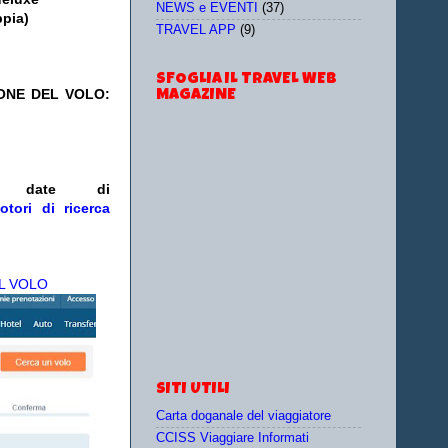
NEWS e EVENTI
(37)
ppia)
TRAVEL APP
(9)
SFOGLIA IL TRAVEL WEB
IONE DEL VOLO:
MAGAZINE
/o date
di
otori di ricerca
L VOLO
SITI UTILI
Carta doganale del viaggiatore
CCISS Viaggiare Informati