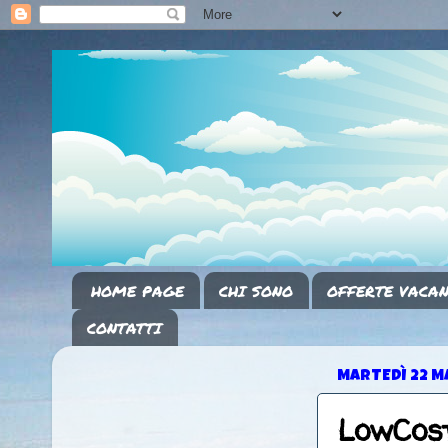
HOME PAGE
CHI SONO
OFFERTE VACAN
CONTATTI
MARTEDÌ 22 M
LowCost