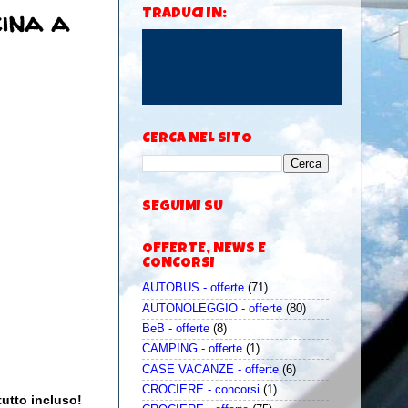
cina a
TRADUCI IN:
CERCA NEL SITO
SEGUIMI SU
OFFERTE, NEWS E
CONCORSI
AUTOBUS - offerte
(71)
AUTONOLEGGIO - offerte
(80)
BeB - offerte
(8)
CAMPING - offerte
(1)
CASE VACANZE - offerte
(6)
CROCIERE - concorsi
(1)
tutto incluso!