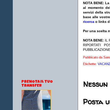
NOTA BENE: La s
al momento del
servizi della s
base alle vostr
ricerca
o links d
Per una scelta m
NOTA BENE:
IL
RIPORTATI P
PUBBLICAZIONE
Pubblicato da
Sand
Etichette:
VACANZE
Nessun
PRENOTA IL TUO
TRANSFER
Posta 