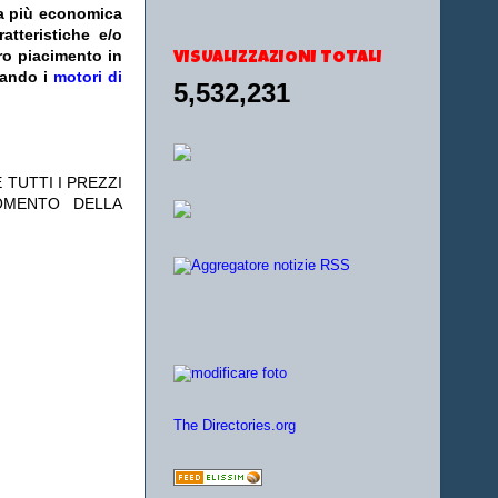
fa più economica
atteristiche e/o
ro piacimento in
VISUALIZZAZIONI TOTALI
zando i
motori di
5,532,231
 TUTTI I PREZZI
OMENTO DELLA
The Directories.org