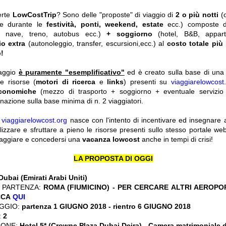
erte
LowCostTrip
? Sono delle "proposte" di viaggio di
2 o più notti
(
he durante le
festività, ponti, weekend, estate
ecc.)
composte 
o, nave, treno, autobus ecc.)
+ soggiorno
(hotel, B&B, appar
io extra
(autonoleggio, transfer, escursioni,ecc.) al
costo totale più
!
iaggio
è puramente "esemplificativo"
ed è creato sulla base di una r
le risorse (
motori di ricerca
e
links
) presenti su
viaggiarelowcost
economiche
(mezzo di trasporto + soggiorno + eventuale servizio 
nazione sulla base minima di n. 2 viaggiatori.
y
viaggiarelowcost.org
nasce con l'intento di incentivare ed insegnare a t
ilizzare e sfruttare a pieno le risorse presenti sullo stesso portale w
viaggiare e concedersi una
vacanza lowcost
anche in tempi di crisi!
LA PROPOSTA DI OGGI
Dubai (Emirati Arabi Uniti)
 PARTENZA:
ROMA (FIUMICINO) - PER CERCARE ALTRI AEROPOR
CCA
QUI
GGIO:
partenza 1 GIUGNO 2018 - rientro 6 GIUGNO 2018
:
2
IONE:
Hotel 5* (Crowne Plaza Dubai Deira) - Camera matrimoniale 