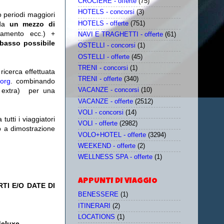
CROCIERE - offerte
(75)
HOTELS - concorsi
(3)
o periodi maggiori
HOTELS - offerte
(751)
da
un mezzo di
tamento ecc.) +
NAVI E TRAGHETTI - offerte
(61)
 basso possibile
OSTELLI - concorsi
(1)
OSTELLI - offerte
(45)
TRENI - concorsi
(1)
icerca effettuata
TRENI - offerte
(340)
.org
. combinando
extra)
per una
VACANZE - concorsi
(10)
VACANZE - offerte
(2512)
VOLI - concorsi
(14)
utti i viaggiatori
VOLI - offerte
(2982)
eb a dimostrazione
VOLO+HOTEL - offerte
(3294)
WEEKEND - offerte
(2)
WELLNESS SPA - offerte
(1)
APPUNTI DI VIAGGIO
TI E/O DATE DI
BENESSERE
(1)
ITINERARI
(2)
LOCATIONS
(1)
deluxe