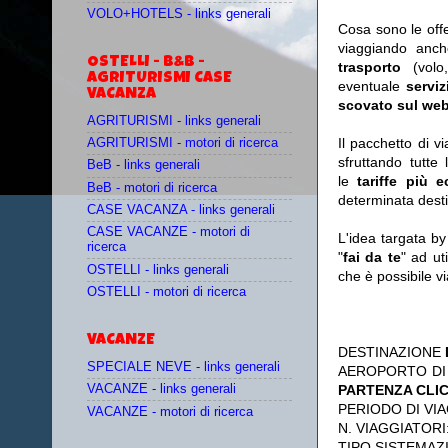
VOLO+HOTELS - links generali
Cosa sono le off
viaggiando anc
OSTELLI - B&B -
trasporto
(vol
AGRITURISMI CASE
eventuale
serviz
VACANZA
scovato sul web
AGRITURISMI - links generali
Il pacchetto di v
AGRITURISMI - motori di ricerca
sfruttando tutte 
BeB - links generali
le
tariffe più 
BeB - motori di ricerca
determinata desti
CASE VACANZA - links generali
CASE VACANZE - motori di
L'idea targata b
ricerca
"
fai da te
" ad ut
OSTELLI - links generali
che è possibile 
OSTELLI - motori di ricerca
VACANZE
DESTINAZIONE
SPECIALE NEVE - links generali
AEROPORTO DI
PARTENZA CLI
VACANZE - links generali
PERIODO DI VIA
VACANZE - motori di ricerca
N. VIAGGIATORI
TIPO SISTEMAZ