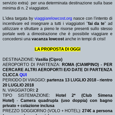
servizio extra)
per una determinata destinazione sulla base
minima di n. 2 viaggiatori.
L'idea targata by
viaggiarelowcost.org
nasce con l'intento di
incentivare ed insegnare a tutti i viaggiatori "
fai da te
" ad
utilizzare e sfruttare a pieno le risorse presenti sullo stesso
portale web a dimostrazione che è possibile viaggiare e
concedersi una
vacanza lowcost
anche in tempi di crisi!
LA PROPOSTA DI OGGI
DESTINAZIONE:
Vasilia (Cipro)
AEROPORTO DI PARTENZA:
ROMA (CIAMPINO) - PER
CERCARE ALTRI AEROPORTI E/O DATE DI PARTENZA
CLICCA
QUI
PERIODO DI VIAGGIO:
partenza 13 LUGLIO 2018 - rientro
20 LUGLIO 2018
N. VIAGGIATORI:
2
TIPO SISTEMAZIONE:
Hotel 2* (Club Simena
Hotel)
-
Camera quadrupla (uso doppia) con bagno
privato + colazione inclusa
PREZZO SOGGIORNO (VOLO + HOTEL):
274€ a persona