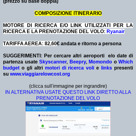
(prezzo su base doppia)
COMPOSIZIONE ITINERARIO
MOTORE DI RICERCA E/O LINK UTILIZZATI PER LA
RICERCA E LA PRENOTAZIONE DEL VOLO:
Ryanair
TARIFFA AEREA: 82,60
€ andata e ritorno a persona
SUGGERIMENTI: Per cercare altri aeroporti e/o date
di
partenza
usate
Skyscanner
,
Beepry
,
Momondo
o
Which
budget
o gli altri
motori di ricerca voli
e
links
presenti
su
www.viaggiarelowcost.org
(clicca sull'immagine per ingrandire)
IN ALTERNATIVA USATE QUESTO LINK DIRETTO ALLA
PRENOTAZIONE DEL VOLO