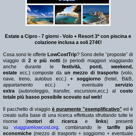
Estate a Cipro - 7 giorni - Volo + Resort 3* con piscina e
colazione inclusa a soli 274€!
Cosa sono le offerte
LowCostTrip
? Sono delle "proposte" di
viaggio di
2 o più notti
(o periodi maggiori viaggiando
anche durante le
festività, ponti, weekend,
estate
ecc.)
composte da
un mezzo di trasporto
(volo,
nave, treno, autobus ecc.)
+ soggiorno
(hotel, B&B,
appartamento ecc.) + eventuale
servizio
extra
(autonoleggio, transfer, escursioni,ecc.) al
costo
totale più basso possibile scovato sul web!
Il pacchetto di viaggio
è puramente "esemplificativo"
ed è
creato sulla base di una ricerca effettuata sfruttando tutte le
risorse (
motori di ricerca
e
links
) presenti
su
viaggiarelowcost.org
. combinando le
tariffe più
economiche
(mezzo di trasporto + soggiorno + eventuale