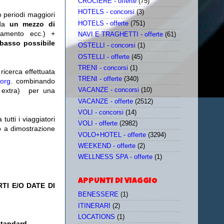
CROCIERE - offerte
(75)
HOTELS - concorsi
(3)
o periodi maggiori
HOTELS - offerte
(751)
da
un mezzo di
tamento ecc.) +
NAVI E TRAGHETTI - offerte
(61)
 basso possibile
OSTELLI - concorsi
(1)
OSTELLI - offerte
(45)
TRENI - concorsi
(1)
icerca effettuata
TRENI - offerte
(340)
.org
. combinando
extra)
per una
VACANZE - concorsi
(10)
VACANZE - offerte
(2512)
VOLI - concorsi
(14)
utti i viaggiatori
VOLI - offerte
(2982)
eb a dimostrazione
VOLO+HOTEL - offerte
(3294)
WEEKEND - offerte
(2)
WELLNESS SPA - offerte
(1)
APPUNTI DI VIAGGIO
TI E/O DATE DI
BENESSERE
(1)
ITINERARI
(2)
LOCATIONS
(1)
standard