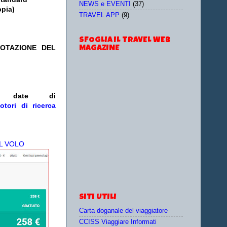
NEWS e EVENTI
(37)
ppia)
TRAVEL APP
(9)
SFOGLIA IL TRAVEL WEB
NOTAZIONE DEL
MAGAZINE
/o date
di
otori di ricerca
L VOLO
SITI UTILI
Carta doganale del viaggiatore
CCISS Viaggiare Informati