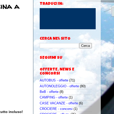
cina a
TRADUCI IN:
CERCA NEL SITO
SEGUIMI SU
OFFERTE, NEWS E
CONCORSI
AUTOBUS - offerte
(71)
AUTONOLEGGIO - offerte
(80)
BeB - offerte
(8)
CAMPING - offerte
(1)
CASE VACANZE - offerte
(6)
CROCIERE - concorsi
(1)
tutto incluso!