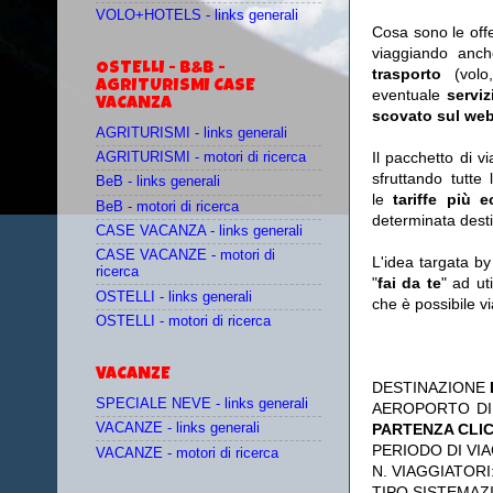
VOLO+HOTELS - links generali
Cosa sono le off
viaggiando anc
OSTELLI - B&B -
trasporto
(vol
AGRITURISMI CASE
eventuale
serviz
VACANZA
scovato sul web
AGRITURISMI - links generali
Il pacchetto di v
AGRITURISMI - motori di ricerca
sfruttando tutte 
BeB - links generali
le
tariffe più 
BeB - motori di ricerca
determinata desti
CASE VACANZA - links generali
CASE VACANZE - motori di
L'idea targata b
ricerca
"
fai da te
" ad ut
OSTELLI - links generali
che è possibile 
OSTELLI - motori di ricerca
VACANZE
DESTINAZIONE
SPECIALE NEVE - links generali
AEROPORTO DI
PARTENZA CLI
VACANZE - links generali
PERIODO DI VIA
VACANZE - motori di ricerca
N. VIAGGIATORI
TIPO SISTEMAZ