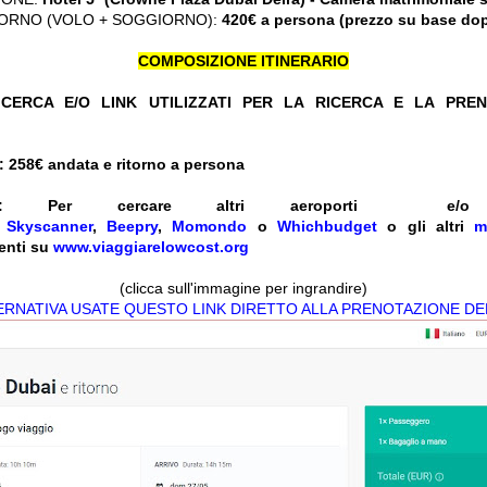
ORNO (VOLO + SOGGIORNO):
420€ a persona (prezzo su base do
COMPOSIZIONE ITINERARIO
CERCA E/O LINK UTILIZZATI PER LA RICERCA E LA PRE
: 258
€ andata e ritorno a persona
:
Per cercare altri aeroporti e
e
Skyscanner
,
Beepry
,
Momondo
o
Whichbudget
o gli altri
m
enti su
www.viaggiarelowcost.org
(clicca sull'immagine per ingrandire)
TERNATIVA USATE QUESTO LINK DIRETTO ALLA PRENOTAZIONE DE