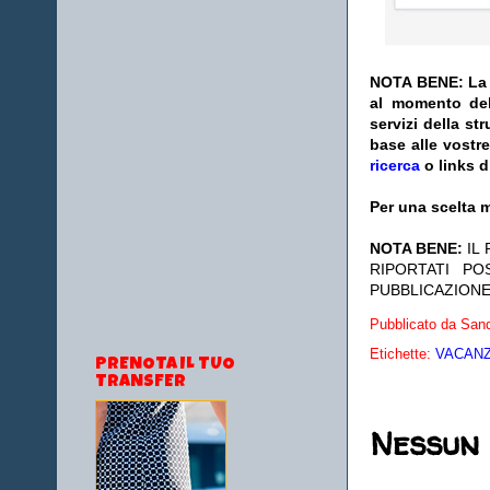
NOTA BENE: La s
al momento del
servizi della s
base alle vostr
ricerca
o links d
Per una scelta m
NOTA BENE:
IL
RIPORTATI P
PUBBLICAZIONE
Pubblicato da
Sand
Etichette:
VACANZE
PRENOTA IL TUO
TRANSFER
Nessun