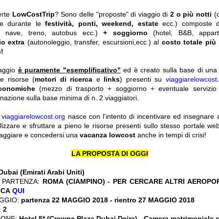
erte
LowCostTrip
? Sono delle "proposte" di viaggio di
2 o più notti
(
he durante le
festività, ponti, weekend, estate
ecc.)
composte 
o, nave, treno, autobus ecc.)
+ soggiorno
(hotel, B&B, appar
io extra
(autonoleggio, transfer, escursioni,ecc.) al
costo totale più
!
iaggio
è puramente "esemplificativo"
ed è creato sulla base di una r
le risorse (
motori di ricerca
e
links
) presenti su
viaggiarelowcost
economiche
(mezzo di trasporto + soggiorno + eventuale servizio 
nazione sulla base minima di n. 2 viaggiatori.
y
viaggiarelowcost.org
nasce con l'intento di incentivare ed insegnare a t
ilizzare e sfruttare a pieno le risorse presenti sullo stesso portale w
viaggiare e concedersi una
vacanza lowcost
anche in tempi di crisi!
LA PROPOSTA DI OGGI
Dubai (Emirati Arabi Uniti)
 PARTENZA:
ROMA (CIAMPINO) - PER CERCARE ALTRI AEROPOR
CCA
QUI
GGIO:
partenza 22 MAGGIO 2018 - rientro 27 MAGGIO 2018
:
2
IONE:
Hotel 5* (Crowne Plaza Dubai Deira) - Camera matrimoniale 