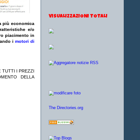
VISUALIZZAZIONI TOTALI
fa più economica
atteristiche e/o
ro piacimento in
zando i
motori di
 TUTTI I PREZZI
OMENTO DELLA
The Directories.org