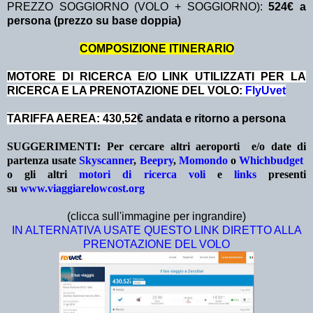
PREZZO SOGGIORNO (VOLO + SOGGIORNO):
524€ a
persona (prezzo su base doppia)
COMPOSIZIONE ITINERARIO
MOTORE DI RICERCA E/O LINK UTILIZZATI PER LA
RICERCA E LA PRENOTAZIONE DEL VOLO:
FlyUvet
TARIFFA AEREA: 430,52
€ andata e ritorno a persona
SUGGERIMENTI:
Per cercare altri aeroporti e/o date
di
partenza
usate
Skyscanner
,
Beepry
,
Momondo
o
Whichbudget
o gli altri
motori di ricerca voli
e
links
presenti
su
www.viaggiarelowcost.org
(clicca sull'immagine per ingrandire)
IN ALTERNATIVA USATE QUESTO LINK DIRETTO ALLA
PRENOTAZIONE DEL VOLO