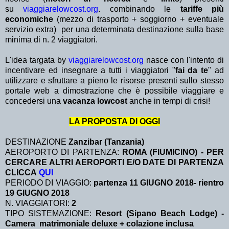
su
viaggiarelowcost.org
. combinando le
tariffe più
economiche
(mezzo di trasporto + soggiorno + eventuale
servizio extra)
per una determinata destinazione sulla base
minima di n. 2 viaggiatori.
L'idea targata by
viaggiarelowcost.org
nasce con l'intento di
incentivare ed insegnare a tutti i viaggiatori "
fai da te
" ad
utilizzare e sfruttare a pieno le risorse presenti sullo stesso
portale web a dimostrazione che è possibile viaggiare e
concedersi una
vacanza lowcost
anche in tempi di crisi!
LA PROPOSTA DI OGGI
DESTINAZIONE
Zanzibar (Tanzania)
AEROPORTO DI PARTENZA:
ROMA (FIUMICINO) - PER
CERCARE ALTRI AEROPORTI E/O DATE DI PARTENZA
CLICCA
QUI
PERIODO DI VIAGGIO:
partenza 11 GIUGNO 2018- rientro
19 GIUGNO 2018
N. VIAGGIATORI:
2
TIPO SISTEMAZIONE:
Resort (Sipano Beach Lodge) -
Camera matrimoniale deluxe + colazione inclusa