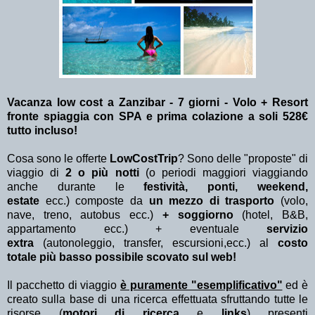
Vacanza low cost a Zanzibar - 7 giorni - Volo + Resort
fronte spiaggia con SPA e prima colazione a soli 528€
tutto incluso!
Cosa sono le offerte
LowCostTrip
? Sono delle "proposte" di
viaggio di
2 o più notti
(o periodi maggiori viaggiando
anche durante le
festività, ponti, weekend,
estate
ecc.)
composte da
un mezzo di trasporto
(volo,
nave, treno, autobus ecc.)
+ soggiorno
(hotel, B&B,
appartamento ecc.) + eventuale
servizio
extra
(autonoleggio, transfer, escursioni,ecc.) al
costo
totale più basso possibile scovato sul web!
Il pacchetto di viaggio
è puramente "esemplificativo"
ed è
creato sulla base di una ricerca effettuata sfruttando tutte le
risorse (
motori di ricerca
e
links
) presenti