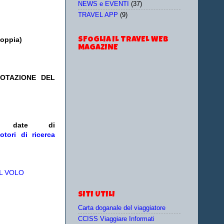
NEWS e EVENTI
(37)
TRAVEL APP
(9)
doppia)
SFOGLIA IL TRAVEL WEB
MAGAZINE
NOTAZIONE DEL
/o date
di
otori di ricerca
L VOLO
SITI UTILI
Carta doganale del viaggiatore
CCISS Viaggiare Informati