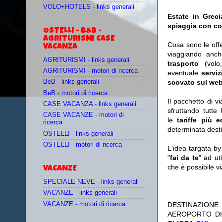
VOLO+HOTELS - links generali
Estate in Greci
spiaggia con col
OSTELLI - B&B -
AGRITURISMI CASE
Cosa sono le off
VACANZA
viaggiando anc
AGRITURISMI - links generali
trasporto
(vol
AGRITURISMI - motori di ricerca
eventuale
serviz
scovato sul web
BeB - links generali
BeB - motori di ricerca
Il pacchetto di v
CASE VACANZA - links generali
sfruttando tutte 
CASE VACANZE - motori di
le
tariffe più 
ricerca
determinata desti
OSTELLI - links generali
OSTELLI - motori di ricerca
L'idea targata b
"
fai da te
" ad ut
che è possibile 
VACANZE
SPECIALE NEVE - links generali
VACANZE - links generali
VACANZE - motori di ricerca
DESTINAZIONE
AEROPORTO DI