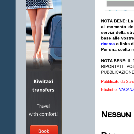
NOTA BENE: La s
al momento del
servizi della s
base alle vostr
ricerca
o links d
Per una scelta m
NOTA BENE:
IL
RIPORTATI P
PUBBLICAZIONE
Pubblicato da
Sand
Etichette:
VACANZE
Nessun