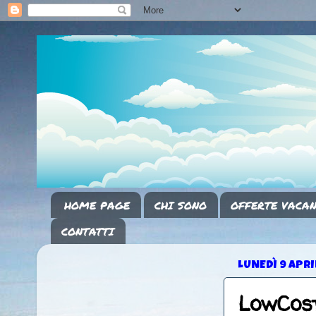
HOME PAGE
CHI SONO
OFFERTE VACAN
CONTATTI
LUNEDÌ 9 APRI
LowCost