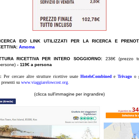
CERCA E/O LINK UTILIZZATI PER LA RICERCA E PRENO
CETTIVA:
Amoma
TTURA RICETTIVA PER INTERO SOGGIORNO:
238€ (prezzo tot
persone)
- 119€ a persona
:
Per cercare altre strutture ricettive usate
HotelsCombined
e
Trivago
o 
presenti su
www.viaggiarelowcost.org
.
(clicca sull'immagine per ingrandire)