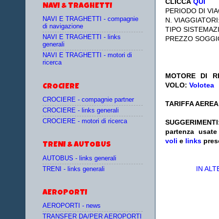
CLICCA
QUI
NAVI & TRAGHETTI
PERIODO DI VIA
NAVI E TRAGHETTI - compagnie
N. VIAGGIATORI
di navigazione
TIPO SISTEMAZ
NAVI E TRAGHETTI - links
PREZZO SOGGI
generali
NAVI E TRAGHETTI - motori di
ricerca
MOTORE DI RI
VOLO:
Volotea
CROCIERE
CROCIERE - compagnie partner
TARIFFA AEREA:
CROCIERE - links generali
CROCIERE - motori di ricerca
SUGGERIMENTI
partenza
usat
voli
e
links
pres
TRENI & AUTOBUS
AUTOBUS - links generali
IN AL
TRENI - links generali
AEROPORTI
AEROPORTI - news
TRANSFER DA/PER AEROPORTI