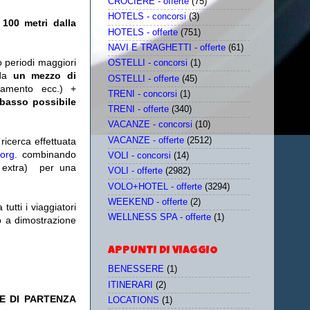
CROCIERE - offerte
(75)
HOTELS - concorsi
(3)
 100 metri dalla
HOTELS - offerte
(751)
NAVI E TRAGHETTI - offerte
(61)
o periodi maggiori
OSTELLI - concorsi
(1)
da
un mezzo di
OSTELLI - offerte
(45)
tamento ecc.) +
TRENI - concorsi
(1)
 basso possibile
TRENI - offerte
(340)
VACANZE - concorsi
(10)
VACANZE - offerte
(2512)
icerca effettuata
.org
. combinando
VOLI - concorsi
(14)
extra)
per una
VOLI - offerte
(2982)
VOLO+HOTEL - offerte
(3294)
WEEKEND - offerte
(2)
utti i viaggiatori
WELLNESS SPA - offerte
(1)
eb a dimostrazione
APPUNTI DI VIAGGIO
BENESSERE
(1)
ITINERARI
(2)
E DI PARTENZA
LOCATIONS
(1)