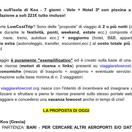
a sull'isola di Kos - 7 giorni - Volo + Hotel 3* con piscina a
azione a soli 221€ tutto incluso!
erte
LowCostTrip
? Sono delle "proposte" di viaggio di
2 o più notti
(
he durante le
festività, ponti, weekend, estate
ecc.)
composte 
o, nave, treno, autobus ecc.)
+ soggiorno
(hotel, B&B, appar
io extra
(autonoleggio, transfer, escursioni,ecc.) al
costo totale più
!
iaggio
è puramente "esemplificativo"
ed è creato sulla base di una r
le risorse (
motori di ricerca
e
links
) presenti su
viaggiarelowcost
economiche
(mezzo di trasporto + soggiorno + eventuale servizio 
nazione sulla base minima di n. 2 viaggiatori.
y
viaggiarelowcost.org
nasce con l'intento di incentivare ed insegnare a t
ilizzare e sfruttare a pieno le risorse presenti sullo stesso portale w
viaggiare e concedersi una
vacanza lowcost
anche in tempi di crisi!
LA PROPOSTA DI OGGI
:
Kos (Grecia)
 PARTENZA:
BARI - PER CERCARE ALTRI AEROPORTI E/O DAT