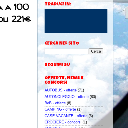
na a 100
TRADUCI IN:
oli 221€
CERCA NEL SITO
SEGUIMI SU
OFFERTE, NEWS E
CONCORSI
AUTOBUS - offerte
(71)
AUTONOLEGGIO - offerte
(80)
BeB - offerte
(8)
CAMPING - offerte
(1)
CASE VACANZE - offerte
(6)
CROCIERE - concorsi
(1)