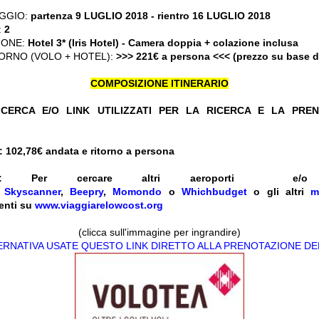
GGIO:
partenza 9 LUGLIO 2018
- rientro 16 LUGLIO 2018
:
2
IONE:
Hotel 3* (Iris Hotel) - Camera doppia + colazione inclusa
ORNO (VOLO + HOTEL):
>>> 221€ a persona <<< (prezzo su base 
COMPOSIZIONE ITINERARIO
CERCA E/O LINK UTILIZZATI PER LA RICERCA E LA PRE
 102,78
€ andata e ritorno a persona
:
Per cercare altri aeroporti e
e
Skyscanner
,
Beepry
,
Momondo
o
Whichbudget
o gli altri
m
enti su
www.viaggiarelowcost.org
(clicca sull'immagine per ingrandire)
TERNATIVA USATE QUESTO LINK DIRETTO ALLA PRENOTAZIONE DE