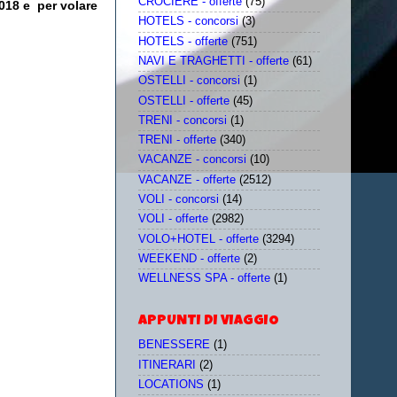
CROCIERE - offerte
(75)
2018 e
per volare
HOTELS - concorsi
(3)
HOTELS - offerte
(751)
NAVI E TRAGHETTI - offerte
(61)
OSTELLI - concorsi
(1)
OSTELLI - offerte
(45)
TRENI - concorsi
(1)
TRENI - offerte
(340)
VACANZE - concorsi
(10)
VACANZE - offerte
(2512)
VOLI - concorsi
(14)
VOLI - offerte
(2982)
VOLO+HOTEL - offerte
(3294)
WEEKEND - offerte
(2)
WELLNESS SPA - offerte
(1)
APPUNTI DI VIAGGIO
BENESSERE
(1)
ITINERARI
(2)
LOCATIONS
(1)