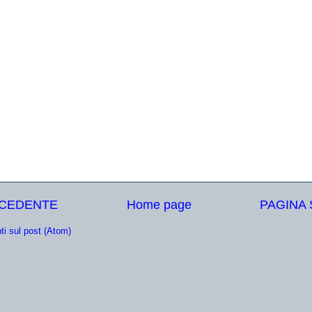
ECEDENTE
Home page
PAGINA
i sul post (Atom)