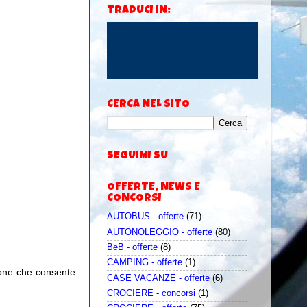
TRADUCI IN:
CERCA NEL SITO
SEGUIMI SU
OFFERTE, NEWS E
CONCORSI
AUTOBUS - offerte
(71)
AUTONOLEGGIO - offerte
(80)
BeB - offerte
(8)
CAMPING - offerte
(1)
ione
che consente
CASE VACANZE - offerte
(6)
CROCIERE - concorsi
(1)