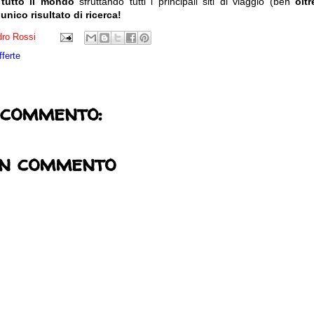
 tutto il mondo
sfruttando tutti i principali siti di viaggio (ben
olt
 unico risultato di ricerca!
ro Rossi
fferte
 commento:
un commento