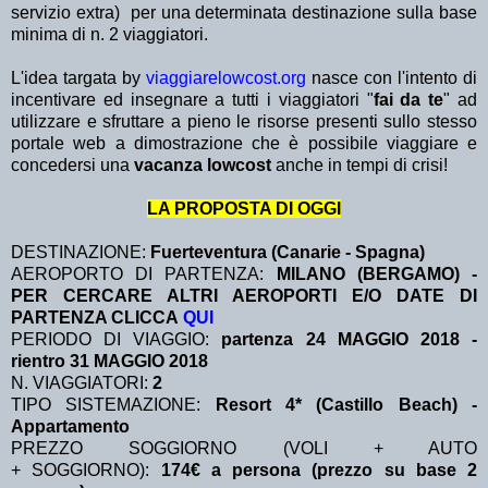
servizio extra)
per una determinata destinazione sulla base
minima di n. 2 viaggiatori.
L'idea targata by
viaggiarelowcost.org
nasce con l'intento di
incentivare ed insegnare a tutti i viaggiatori "
fai da te
" ad
utilizzare e sfruttare a pieno le risorse presenti sullo stesso
portale web a dimostrazione che è possibile viaggiare e
concedersi una
vacanza lowcost
anche in tempi di crisi!
LA PROPOSTA DI OGGI
DESTINAZIONE:
Fuerteventura (Canarie - Spagna)
AEROPORTO DI PARTENZA:
MILANO (BERGAMO) -
PER CERCARE ALTRI AEROPORTI E/O DATE DI
PARTENZA CLICCA
QUI
PERIODO DI VIAGGIO:
partenza 24 MAGGIO 2018 -
rientro 31 MAGGIO 2018
N. VIAGGIATORI:
2
TIPO SISTEMAZIONE:
Resort 4* (Castillo Beach) -
Appartamento
PREZZO SOGGIORNO (VOLI + AUTO
+ SOGGIORNO):
174€ a persona (prezzo su base 2