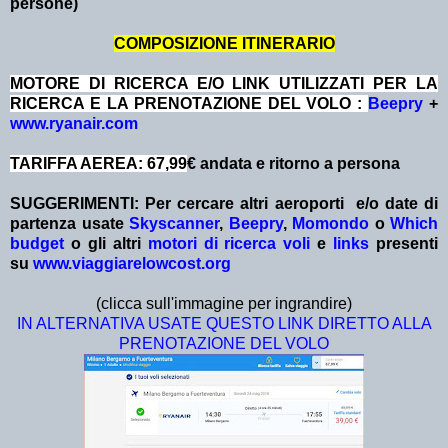
persone)
COMPOSIZIONE ITINERARIO
MOTORE DI RICERCA E/O LINK UTILIZZATI PER LA
RICERCA E LA PRENOTAZIONE DEL VOLO :
Beepry
+
www.ryanair.com
TARIFFA AEREA: 67,99
€ andata e ritorno a persona
SUGGERIMENTI:
Per cercare altri aeroporti e/o date
di
partenza
usate
Skyscanner
,
Beepry
,
Momondo
o
Which
budget
o gli altri
motori di ricerca voli
e
links
presenti
su
www.viaggiarelowcost.org
(clicca sull'immagine per ingrandire)
IN ALTERNATIVA USATE QUESTO LINK DIRETTO ALLA
PRENOTAZIONE DEL VOLO