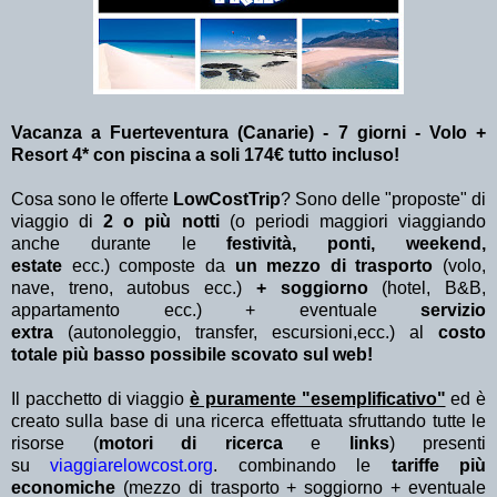
Vacanza a Fuerteventura (Canarie) - 7 giorni - Volo +
Resort 4* con piscina
a soli 174€ tutto incluso!
Cosa sono le offerte
LowCostTrip
? Sono delle "proposte" di
viaggio di
2 o più notti
(o periodi maggiori viaggiando
anche durante le
festività, ponti, weekend,
estate
ecc.)
composte da
un mezzo di trasporto
(volo,
nave, treno, autobus ecc.)
+ soggiorno
(hotel, B&B,
appartamento ecc.) + eventuale
servizio
extra
(autonoleggio, transfer, escursioni,ecc.) al
costo
totale più basso possibile scovato sul web!
Il pacchetto di viaggio
è puramente "esemplificativo"
ed è
creato sulla base di una ricerca effettuata sfruttando tutte le
risorse (
motori di ricerca
e
links
) presenti
su
viaggiarelowcost.org
. combinando le
tariffe più
economiche
(mezzo di trasporto + soggiorno + eventuale