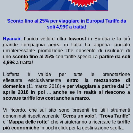
Sconto fino al 25% per viaggiare in Europa! Tariffe da
soli 4,99€ a tratta!
Ryanair
, l’unico vettore ultra
lowcost
in Europa e la più
grande compagnia aerea in Italia ha appena lanciato
un'interessante promozione che consente di usufruire di
uno
sconto fino al 25%
con tariffe speciali a
partire da soli
4,99€ a tratta
!
L'offerta è valida per tutte le prenotazione
effettuate esclusivamente
entro la mezzanotte di
domenica
(11 marzo 2018) e
per viaggiare a partire dal 1°
aprile 2018 in poi ... anche se in realtà si riescono a
scovare tariffe low cost anche a marzo.
Vi ricordo, che sul sito sono presenti tre utili strumenti
denominati rispettivamente "
Cerca un volo
", "
Trova Tariffe
"
e "
Mappa delle rotte
" che vi aiuteranno a ricercare le
tariffe
più economiche
in pochi click per la destinazione scelta.