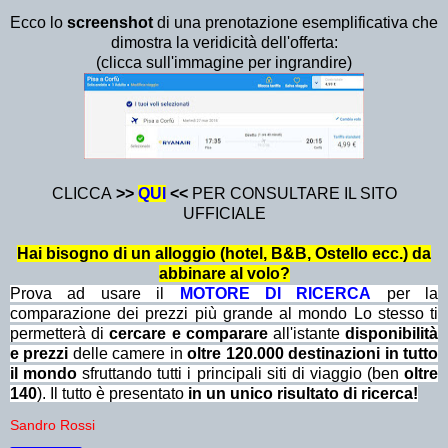
Ecco lo
screenshot
di una prenotazione esemplificativa che
dimostra la veridicità dell'offerta:
(clicca sull'immagine per ingrandire)
CLICCA
>>
QU
I
<<
PER CONSULTARE IL SITO
UFFICIALE
Hai bisogno di un alloggio (hotel, B&B, Ostello ecc.) da
abbinare al volo?
Prova ad usare il
MOTORE DI RICERCA
per la
comparazione dei prezzi più grande al mondo Lo stesso ti
permetterà di
cercare e comparare
all'istante
disponibilità
e prezzi
delle camere in
oltre 120.000 destinazioni in tutto
il mondo
sfruttando tutti i principali siti di viaggio (ben
oltre
140
). Il tutto è presentato
in un unico risultato di ricerca!
Sandro Rossi