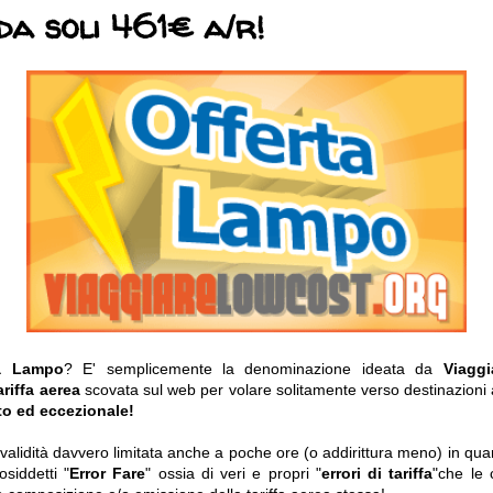
da soli 461€ a/r!
ta Lampo
? E' semplicemente la denominazione ideata da
Viagg
ariffa aerea
scovata sul web per volare solitamente verso destinazioni 
to ed eccezionale!
o validità davvero limitata anche a poche ore (o addirittura meno) in q
osiddetti "
Error Fare
" ossia di veri e propri "
errori di tariffa
"che le