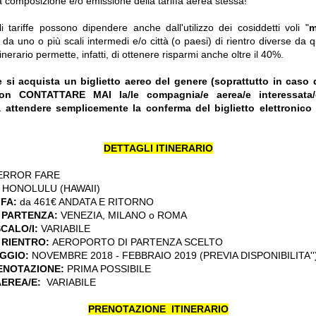
 composizione e/o emissione della tariffa aerea stessa!
ali tariffe possono dipendere anche dall'utilizzo dei cosiddetti voli "
m
i da uno o più scali intermedi e/o città (o paesi) di rientro diverse da q
itinerario permette, infatti, di ottenere risparmi anche oltre il 40%.
 si acquista un biglietto aereo del genere (soprattutto in caso d
 non CONTATTARE MAI la/le compagnia/e aerea/e interessata/
 attendere semplicemente la conferma del biglietto elettronico v
DETTAGLI ITINERARIO
ERROR FARE
:
HONOLULU (HAWAII)
FFA:
da 461€ ANDATA E RITORNO
 PARTENZA:
VENEZIA, MILANO o ROMA
CALO/I:
VARIABILE
 RIENTRO:
AEROPORTO DI PARTENZA SCELTO
AGGIO:
NOVEMBRE 2018 - FEBBRAIO 2019 (PREVIA DISPONIBILITA''
RENOTAZIONE:
PRIMA POSSIBILE
AEREA/E:
VARIABILE
PRENOTAZIONE ITINERARIO