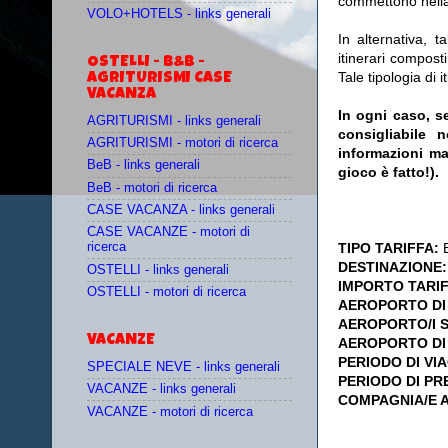
commettono nella
VOLO+HOTELS - links generali
In alternativa, t
itinerari compost
OSTELLI - B&B -
Tale tipologia di 
AGRITURISMI CASE
VACANZA
In ogni caso, se
AGRITURISMI - links generali
consigliabile
AGRITURISMI - motori di ricerca
informazioni ma
BeB - links generali
gioco è fatto!).
BeB - motori di ricerca
CASE VACANZA - links generali
CASE VACANZE - motori di
TIPO TARIFFA:
ricerca
DESTINAZIONE
OSTELLI - links generali
IMPORTO TARI
OSTELLI - motori di ricerca
AEROPORTO DI
AEROPORTO/I S
VACANZE
AEROPORTO DI
PERIODO DI VI
SPECIALE NEVE - links generali
PERIODO DI P
VACANZE - links generali
COMPAGNIA/E 
VACANZE - motori di ricerca