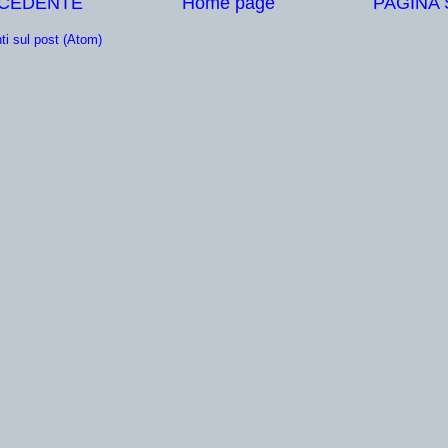
ECEDENTE
Home page
PAGINA
i sul post (Atom)