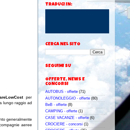
TRADUCI IN:
CERCA NEL SITO
SEGUIMI SU
OFFERTE, NEWS E
CONCORSI
AUTOBUS - offerte
(71)
iareLowCost
per
AUTONOLEGGIO - offerte
(80)
a lungo raggio ad
BeB - offerte
(8)
CAMPING - offerte
(1)
CASE VACANZE - offerte
(6)
uanto generalmente
CROCIERE - concorsi
(1)
 compagnie aeree