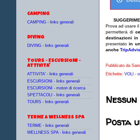
CAMPING
SUGGERIME
CAMPING - links generali
Prova ad usare i
permetterà di
c
DIVING
destinazioni in
presentato
in un
DIVING - links generali
anche
TripAdvis
TOURS - ESCURSIONI -
Pubblicato da
Sand
ATTIVITA'
Etichette:
VOLI - o
ATTIVITA' - links generali
ESCURSIONI - links generali
ESCURSIONI - motori di ricerca
Nessun
SPETTACOLI - links generali
TOURS - links generali
TERME & WELLNESS SPA
Posta 
TERME - links generali
WELLNESS SPA - links generali