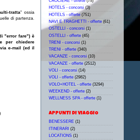
CROCIERE - offerte
(75)
HOTELS - concorsi
(3)
ulti-tratta
" ossia
HOTELS - offerte
(751)
uelle di partenza.
NAVI E TRAGHETTI - offerte
(61)
OSTELLI - concorsi
(1)
OSTELLI - offerte
(45)
i "error fare") è
e per chiedere
TRENI - concorsi
(1)
ia e-mail (ed il
TRENI - offerte
(340)
VACANZE - concorsi
(10)
VACANZE - offerte
(2512)
VOLI - concorsi
(14)
VOLI - offerte
(2982)
VOLO+HOTEL - offerte
(3294)
WEEKEND - offerte
(2)
WELLNESS SPA - offerte
(1)
)
APPUNTI DI VIAGGIO
BENESSERE
(1)
ITINERARI
(2)
LOCATIONS
(1)