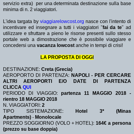
servizio extra)
per una determinata destinazione sulla base
minima di n. 2 viaggiatori.
L'idea targata by
viaggiarelowcost.org
nasce con l'intento di
incentivare ed insegnare a tutti i viaggiatori "
fai da te
" ad
utilizzare e sfruttare a pieno le risorse presenti sullo stesso
portale web a dimostrazione che è possibile viaggiare e
concedersi una
vacanza lowcost
anche in tempi di crisi!
LA PROPOSTA DI OGGI
DESTINAZIONE:
Creta (Grecia)
AEROPORTO DI PARTENZA:
NAPOLI - PER CERCARE
ALTRI AEROPORTI E/O DATE DI PARTENZA
CLICCA
QUI
PERIODO DI VIAGGIO:
partenza 11 MAGGIO 2018 -
rientro 18 MAGGIO 2018
N. VIAGGIATORI:
2
TIPO SISTEMAZIONE:
Hotel 3* (Minas
Apartments)
-
Monolocale
PREZZO SOGGIORNO (VOLO + HOTEL):
164€ a persona
(prezzo su base doppia)