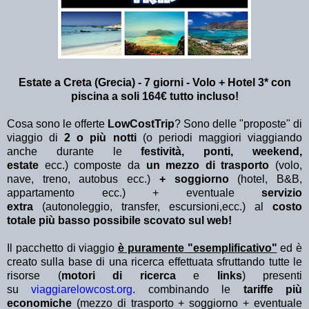
Estate a Creta (Grecia) - 7 giorni - Volo + Hotel 3* con
piscina a soli 164€ tutto incluso!
Cosa sono le offerte
LowCostTrip
? Sono delle "proposte" di
viaggio di
2 o più notti
(o periodi maggiori viaggiando
anche durante le
festività, ponti, weekend,
estate
ecc.)
composte da
un mezzo di trasporto
(volo,
nave, treno, autobus ecc.)
+ soggiorno
(hotel, B&B,
appartamento ecc.) + eventuale
servizio
extra
(autonoleggio, transfer, escursioni,ecc.) al
costo
totale più basso possibile scovato sul web!
Il pacchetto di viaggio
è puramente "esemplificativo"
ed è
creato sulla base di una ricerca effettuata sfruttando tutte le
risorse (
motori di ricerca
e
links
) presenti
su
viaggiarelowcost.org
. combinando le
tariffe più
economiche
(mezzo di trasporto + soggiorno + eventuale