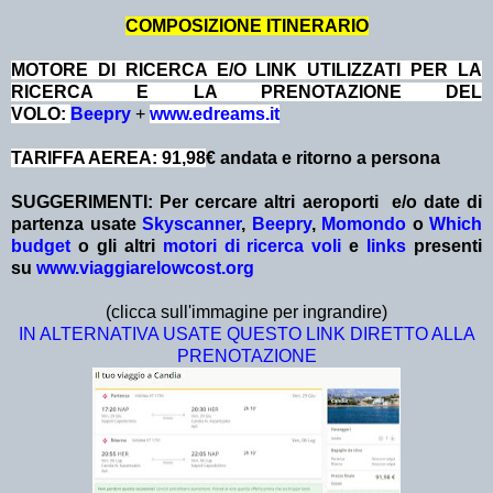
COMPOSIZIONE ITINERARIO
MOTORE DI RICERCA E/O LINK UTILIZZATI PER LA
RICERCA E LA PRENOTAZIONE DEL
VOLO:
Beepry
+
www.edreams.it
TARIFFA AEREA: 91,98
€ andata e ritorno a persona
SUGGERIMENTI: Per cercare altri aeroporti e/o date
di
partenza
usate
Skyscanner
,
Beepry
,
Momondo
o
Which
budget
o gli altri
motori di ricerca voli
e
links
presenti
su
www.viaggiarelowcost.org
(clicca sull'immagine per ingrandire)
IN ALTERNATIVA USATE QUESTO LINK DIRETTO ALLA
PRENOTAZIONE