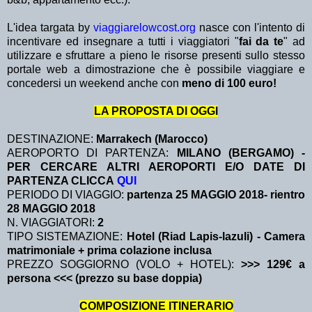
L'idea targata by
viaggiarelowcost.org
nasce con l'intento di
incentivare ed insegnare a tutti i viaggiatori "
fai da te
" ad
utilizzare e sfruttare a pieno le risorse presenti sullo stesso
portale web a dimostrazione che è possibile viaggiare e
concedersi un weekend anche con
meno di 100 euro!
LA PROPOSTA DI OGGI
DESTINAZIONE:
Marrakech (Marocco)
AEROPORTO DI PARTENZA:
MILANO (BERGAMO) -
PER CERCARE ALTRI AEROPORTI E/O DATE DI
PARTENZA CLICCA
QUI
PERIODO DI VIAGGIO:
partenza 25 MAGGIO 2018
- rientro
28 MAGGIO 2018
N. VIAGGIATORI:
2
TIPO SISTEMAZIONE:
Hotel (Riad Lapis-lazuli) - Camera
matrimoniale + prima colazione inclusa
PREZZO SOGGIORNO (VOLO + HOTEL):
>>> 129€ a
persona <<< (prezzo su base doppia)
COMPOSIZIONE ITINERARIO