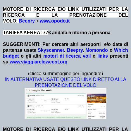
MOTORE DI RICERCA E/O LINK UTILIZZATI PER LA
RICERCA E LA PRENOTAZIONE DEL
VOLO:
Beepry
+
www.opodo.it
TARIFFA AEREA: 77
€ andata e ritorno a persona
SUGGERIMENTI:
Per cercare altri aeroporti e/o date
di
partenza
usate
Skyscanner
,
Beepry
,
Momondo
o
Which
budget
o gli altri
motori di ricerca voli
e
links
presenti
su
www.viaggiarelowcost.org
(clicca sull'immagine per ingrandire)
IN ALTERNATIVA USATE QUESTO LINK DIRETTO ALLA
PRENOTAZIONE DEL VOLO
MOTORE DI RICERCA E/O LINK UTILIZZATI PER LA