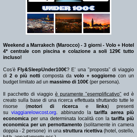
Weekend a Marrakech (Marocco) - 3 giorni - Volo + Hotel
4* centrale con piscina e colazione a soli 129€ tutto
incluso!
Cos'è
Fly&SleepUnder100€
? E' una "proposta" di viaggio
di
2 o più notti
composta da
volo + soggiorno
con un
budget limitato ad un
massimo di 100€
(per persona).
Il pacchetto di viaggio
è puramente "esemplificativo"
ed è
creato sulla base di una ricerca effettuata sfruttando tutte le
risorse (
motori di ricerca
e
links
) presenti
su
viaggiarelowcost.org
. abbinando la
tariffa aerea più
economica
per una determinata località con la
tariffa più
economica per un pernottamento
(solitamente in camera
doppia - 2 persone) in una
struttura ricettiva
(hotel, ostello,
b&b, appartamento ecc.).