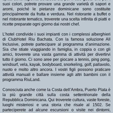
suoi colori, potrete provare una grande varietà di sapori e
aromi, poiché le pietanze dominicane sono costituite
principalmente da frutta e verdura. Nel ristorante a buffet o
nel ristorante tematico, troverete una scelta infinita di piatti e
ricette preparate ogni giorno dai nostri chef.
L’hotel condivide i suoi impianti con i complessi alberghieri
di ClubHotel Riu Bachata. Con la famosa soluzione All
Inclusive, potrete partecipare al programma d’animazione.
Sia che stiate viaggiando in famiglia, in coppia o con gli
amici, troverete una vasta gamma di attività per divertirvi
tutto il giorno. Ci sono aree per giocare a tennis, ping pong,
windsurf, vela, kayak, bodyboard, snorkeling, golf, pallavolo,
nuoto e molto altro ancora. I vostri figli possono praticare
attività manuali e ballare insieme agli altri bambini con il
programma RiuLand.
Conosciuta anche come la Costa dell’Ambra, Puerto Plata è
la più grande città sulla costa settentrionale della
Repubblica Dominicana. Qui troverete cultura, vaste foreste,
luoghi misteriosi e una storia che risale al 1502. Se
parteciperete ad alcune escursioni o visite nei dintorni,