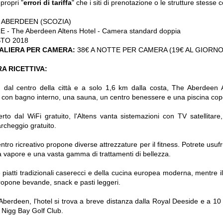
 propri "
errori di tariffa
" che i siti di prenotazione o le strutture stess
ABERDEEN (SCOZIA)
E - The Aberdeen Altens Hotel - Camera standard doppia
STO 2018
ALIERA PER CAMERA:
38€ A NOTTE PER CAMERA (19€ AL GIORNO
A RICETTIVA:
 dal centro della città e a solo 1,6 km dalla costa, The Aberdeen A
on bagno interno, una sauna, un centro benessere e una piscina cop
rto dal WiFi gratuito, l'Altens vanta sistemazioni con TV satellitare,
archeggio gratuito.
entro ricreativo propone diverse attrezzature per il fitness. Potrete usuf
a vapore e una vasta gamma di trattamenti di bellezza.
ve piatti tradizionali caserecci e della cucina europea moderna, mentre 
ropone bevande, snack e pasti leggeri.
Aberdeen, l'hotel si trova a breve distanza dalla Royal Deeside e a 10 
 Nigg Bay Golf Club.