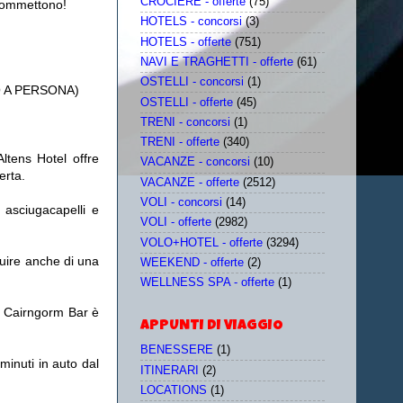
CROCIERE - offerte
(75)
e commettono!
HOTELS - concorsi
(3)
HOTELS - offerte
(751)
NAVI E TRAGHETTI - offerte
(61)
OSTELLI - concorsi
(1)
 A PERSONA)
OSTELLI - offerte
(45)
TRENI - concorsi
(1)
TRENI - offerte
(340)
ltens Hotel offre
VACANZE - concorsi
(10)
erta.
VACANZE - offerte
(2512)
VOLI - concorsi
(14)
 asciugacapelli e
VOLI - offerte
(2982)
VOLO+HOTEL - offerte
(3294)
ruire anche di una
WEEKEND - offerte
(2)
WELLNESS SPA - offerte
(1)
il Cairngorm Bar è
APPUNTI DI VIAGGIO
BENESSERE
(1)
minuti in auto dal
ITINERARI
(2)
LOCATIONS
(1)