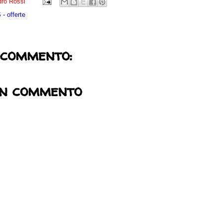
ro Rossi
- offerte
 commento:
un commento