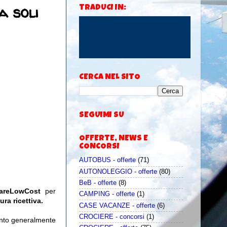
a soli
TRADUCI IN:
CERCA NEL SITO
SEGUIMI SU
OFFERTE, NEWS E
CONCORSI
AUTOBUS - offerte
(71)
AUTONOLEGGIO - offerte
(80)
BeB - offerte
(8)
iareLowCost
per
CAMPING - offerte
(1)
ura ricettiva.
CASE VACANZE - offerte
(6)
CROCIERE - concorsi
(1)
uanto generalmente