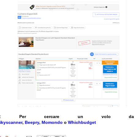
:
Per cercare un volo da a
Skyscanner
,
Beepry
,
Momondo
o
Whichbudget