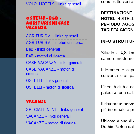
sono frutto veri e
VOLO+HOTELS - links generali
DESTINAZIONE
:
HOTEL
: 4 STELL
OSTELLI - B&B -
AGRITURISMI CASE
PERIODO
: AGO
VACANZA
TARIFFA GIORN
AGRITURISMI - links generali
INFO STRUTTUR
AGRITURISMI - motori di ricerca
BeB - links generali
Situato a 4,8 km
BeB - motori di ricerca
camere moderne c
CASE VACANZA - links generali
Interamente cope
CASE VACANZE - motori di
ricerca
scrivania, e un p
OSTELLI - links generali
L'health club e c
OSTELLI - motori di ricerca
palestra, una sal
VACANZE
Il ristorante ser
più informale e p
SPECIALE NEVE - links generali
VACANZE - links generali
Ubicato a sud di 
VACANZE - motori di ricerca
Duthie Park e dal