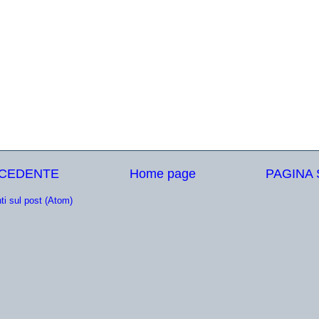
ECEDENTE
Home page
PAGINA
i sul post (Atom)