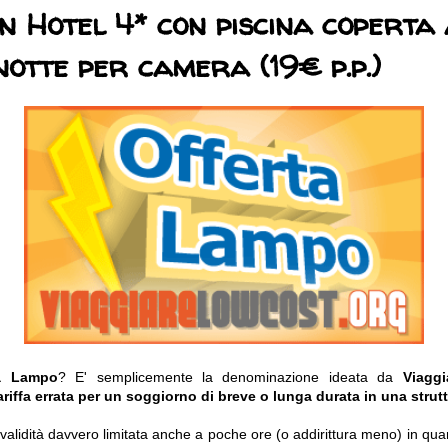
in Hotel 4* con piscina coperta 
otte per camera (19€ p.p.)
ta Lampo
? E' semplicemente la denominazione ideata da
Viagg
ariffa errata per un soggiorno di breve o lunga durata in una strutt
o validità davvero limitata anche a poche ore (o addirittura meno) in q