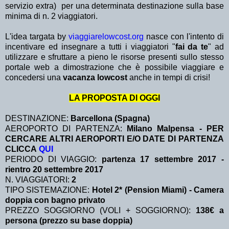
servizio extra)
per una determinata destinazione sulla base
minima di n. 2 viaggiatori.
L'idea targata by
viaggiarelowcost.org
nasce con l'intento di
incentivare ed insegnare a tutti i viaggiatori "
fai da te
" ad
utilizzare e sfruttare a pieno le risorse presenti sullo stesso
portale web a dimostrazione che è possibile viaggiare e
concedersi una
vacanza lowcost
anche in tempi di crisi!
LA PROPOSTA DI OGGI
DESTINAZIONE:
Barcellona (Spagna)
AEROPORTO DI PARTENZA:
Milano Malpensa - PER
CERCARE ALTRI AEROPORTI E/O DATE DI PARTENZA
CLICCA
QUI
PERIODO DI VIAGGIO:
partenza 17 settembre 2017 -
rientro 20 settembre 2017
N. VIAGGIATORI:
2
TIPO SISTEMAZIONE:
Hotel 2* (Pension Miami) - Camera
doppia con bagno privato
PREZZO SOGGIORNO (VOLI + SOGGIORNO):
138€ a
persona (prezzo su base doppia)