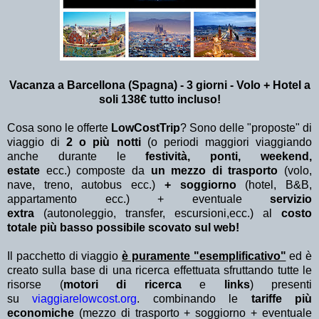
Vacanza a Barcellona (Spagna) - 3 giorni - Volo + Hotel a
soli 138€ tutto incluso!
Cosa sono le offerte
LowCostTrip
? Sono delle "proposte" di
viaggio di
2 o più notti
(o periodi maggiori viaggiando
anche durante le
festività, ponti, weekend,
estate
ecc.)
composte da
un mezzo di trasporto
(volo,
nave, treno, autobus ecc.)
+ soggiorno
(hotel, B&B,
appartamento ecc.) + eventuale
servizio
extra
(autonoleggio, transfer, escursioni,ecc.) al
costo
totale più basso possibile scovato sul web!
Il pacchetto di viaggio
è puramente "esemplificativo"
ed è
creato sulla base di una ricerca effettuata sfruttando tutte le
risorse (
motori di ricerca
e
links
) presenti
su
viaggiarelowcost.org
. combinando le
tariffe più
economiche
(mezzo di trasporto + soggiorno + eventuale