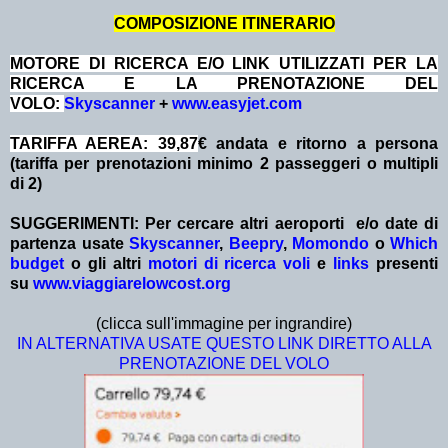
COMPOSIZIONE ITINERARIO
MOTORE DI RICERCA E/O LINK UTILIZZATI PER LA
RICERCA E LA PRENOTAZIONE DEL
VOLO:
Skyscanner
+
www.easyjet.com
TARIFFA AEREA: 39,87
€ andata e ritorno a persona
(tariffa per prenotazioni minimo 2 passeggeri o multipli
di 2)
SUGGERIMENTI:
Per cercare altri aeroporti e/o date
di
partenza
usate
Skyscanner
,
Beepry
,
Momondo
o
Which
budget
o gli altri
motori di ricerca voli
e
links
presenti
su
www.viaggiarelowcost.org
(clicca sull'immagine per ingrandire)
IN ALTERNATIVA USATE QUESTO LINK DIRETTO ALLA
PRENOTAZIONE DEL VOLO