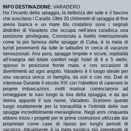
INFO DESTINAZIONE:
VARADERO
Ha l'incanto della spiaggia, la bellezza del sole e il fascino
che suscitano i Caraibi. Oltre 20 chilometri di spiaggia di fine
arena bianca e un mare blu cristallino sono i segnali
distintivi di Varadero che occupa nell'area caraibica una
posizione privilegiata. Conosciuta a livello internazionale
come la più famosa delle spiagge di Cuba, è la meta di
turisti provenienti da tutte le latitudini in cerca di vacanze
sensazionali. Aria pura, spiagge limpide e sicure, ospitalità
all'insegna del totale comfort negli hotel di 4 e 5 stelle,
spesso in posizione fronte mare, e con occasioni di
divertimenti ad ogni angolo. Varadero è il luogo ideale per
una vacanza unica: in famiglia, da soli o con noi. Dati di
interesse Durante il secolo XIX con l'obiettivo di carenare le
proprie imbarcazioni, molti marinai cominciarono ad
ormeggiare le navi lungo la riva della spiaggia, e da qui
deriva appunto il suo nome, Varadero. Scelsero questo
luogo esattamente per la tranquillità e l'intimità delle sue
spiagge incredibilmente meravigliose. Negli anni cinquanta
ebbero inizio i progetti per le prime costruzioni utilizzate dai
proprietari come case di riposo per lunghi periodi di
vacanza. Attualmente è la meta turistica più importante di