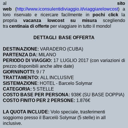
al
sito
web
(
http://www.iconsulentidiviaggio.it/viaggiarelowcost
) a
loro riservato e ricercare facilmente in
pochi click
la
propria
vacanza lowcost su misura
scegliendo
tra
centinaia di offerte
per viaggiare in tutto il mondo!
DETTAGLI BASE OFFERTA
DESTINAZIONE:
VARADERO (CUBA)
PARTENZA DA:
MILANO
PERIODO DI VIAGGIO:
17 LUGLIO 2017 (con variazioni di
prezzo disponibili anche altre date)
GIORNI/NOTTI:
9 / 7
TRATTAMENTO:
ALL INCLUSIVE
SISTEMAZIONE
: HOTEL - Barcelo Solymar
CATEGORIA:
5 STELLE
COSTO BASE PER PERSONA:
938€ (SU BASE DOPPIA)
COSTO FINITO PER 2 PERSONE:
1.876€
LA QUOTA INCLUDE:
Volo speciale, trasferimenti
soggiorno presso il Barcelò Solymar (5 stelle) in all
inclusive.