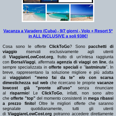
Vacanza a Varadero (Cuba) - 9/7 giorni - Volo + Resort 5*
in ALL INCLUSIVE a soli 938€!
Cosa sono le offerte
ClickToGo
? Sono
pacchetti di
viaggio
riservati esclusivamente agli utenti
di
ViaggiareLowCost.org
, frutto di un'intesa raggiunta
con
BorsaViaggi
, affermata
agenzia di viaggi on line
, da
sempre specializzata in
offerte speciali
e "
lastminute
". In
breve, rappresentano la soluzione migliore e più adatta
ai
viaggiatori "meno fai da te" e/o con scarsa
dimestichezza sul web
che ricercano le proprie
vacanze
lowcost già "pronte all'uso"
senza rinunciare
al
risparmio
! Le
ClickToGo
, infatti, non sono altro
che
offerte "top"
del momento consistenti in
mega ribassi
a prezzo finito!
Oltre le migliori offerte che saranno
segnalate quotidianamente, tutti gli utenti
di
ViaggiareLowCost.org
potranno accedere direttamente