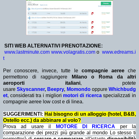
SITI WEB ALTERNATIVI PRENOTAZIONE:
www.lastminute.com
www.volagratis.com
o
www.edreams.i
t
Per conoscere, invece, tutte le
compagnie aeree
che
permettono di raggiungere
Milano o Roma da altri
aeroporti italiani
,
potete
usare
Skyscanner
,
Beepry
,
Momondo
oppure
Whichbudg
et
, considerati tra i migliori
motori di ricerca
specializzati in
compagnie aeree low cost e di linea.
SUGGERIMENTI:
Hai bisogno di un alloggio (hotel, B&B,
Ostello ecc.) da abbinare al volo?
Prova ad usare il
MOTORE DI RICERCA
per la
comparazione dei prezzi più grande al mondo Lo stesso ti
permetterà di
cercare e comparare
all'istante
disponibilità