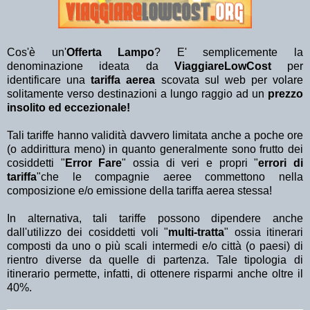
Cos'è un'
Offerta Lampo
? E' semplicemente la
denominazione ideata da
ViaggiareLowCost
per
identificare una
tariffa aerea
scovata sul web per volare
solitamente verso destinazioni a lungo raggio ad un
prezzo
insolito ed eccezionale!
Tali tariffe hanno validità davvero limitata anche a poche ore
(o addirittura meno) in quanto generalmente sono frutto dei
cosiddetti "
Error Fare
" ossia di veri e propri "
errori di
tariffa
"che le compagnie aeree commettono nella
composizione e/o emissione della tariffa aerea stessa!
In alternativa, tali tariffe possono dipendere anche
dall'utilizzo dei cosiddetti voli "
multi-tratta
" ossia itinerari
composti da uno o più scali intermedi e/o città (o paesi) di
rientro diverse da quelle di partenza. Tale tipologia di
itinerario permette, infatti, di ottenere risparmi anche oltre il
40%.