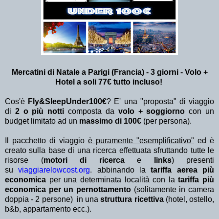
Mercatini di Natale a Parigi (Francia) - 3 giorni - Volo +
Hotel a soli 77€ tutto incluso!
Cos'è
Fly&SleepUnder100€
? E' una "proposta" di viaggio
di
2 o più notti
composta da
volo + soggiorno
con un
budget limitato ad un
massimo di 100€
(per persona).
Il pacchetto di viaggio
è puramente "esemplificativo"
ed è
creato sulla base di una ricerca effettuata sfruttando tutte le
risorse (
motori di ricerca
e
links
) presenti
su
viaggiarelowcost.org
. abbinando la
tariffa aerea più
economica
per una determinata località con la
tariffa più
economica per un pernottamento
(solitamente in camera
doppia - 2 persone) in una
struttura ricettiva
(hotel, ostello,
b&b, appartamento ecc.).