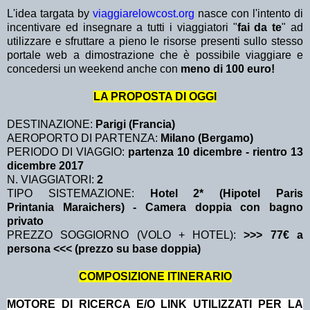
L'idea targata by
viaggiarelowcost.org
nasce con l'intento di
incentivare ed insegnare a tutti i viaggiatori "
fai da te
" ad
utilizzare e sfruttare a pieno le risorse presenti sullo stesso
portale web a dimostrazione che è possibile viaggiare e
concedersi un weekend anche con
meno di 100 euro!
LA PROPOSTA DI OGGI
DESTINAZIONE:
Parigi (Francia)
AEROPORTO DI PARTENZA:
Milano (Bergamo)
PERIODO DI VIAGGIO:
partenza 10 dicembre
- rientro 13
dicembre 2017
N. VIAGGIATORI:
2
TIPO SISTEMAZIONE:
Hotel 2* (Hipotel Paris
Printania Maraichers) - Camera doppia con bagno
privato
PREZZO SOGGIORNO (VOLO + HOTEL):
>>> 77€ a
persona <<< (prezzo su base doppia)
COMPOSIZIONE ITINERARIO
MOTORE DI RICERCA E/O LINK UTILIZZATI PER LA