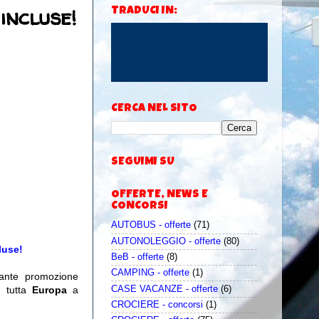
incluse!
TRADUCI IN:
CERCA NEL SITO
SEGUIMI SU
OFFERTE, NEWS E
CONCORSI
AUTOBUS - offerte
(71)
AUTONOLEGGIO - offerte
(80)
cluse!
BeB - offerte
(8)
CAMPING - offerte
(1)
sante promozione
CASE VACANZE - offerte
(6)
n tutta
Europa
a
CROCIERE - concorsi
(1)