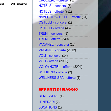
CROCIERE - offerte
(75)
 ed il 29 marzo
HOTELS - concorsi
(3)
HOTELS - offerte
(751)
NAVI E TRAGHETTI - offerte
(61)
OSTELLI - concorsi
(1)
OSTELLI - offerte
(45)
TRENI - concorsi
(1)
TRENI - offerte
(340)
VACANZE - concorsi
(10)
VACANZE - offerte
(2512)
VOLI - concorsi
(14)
VOLI - offerte
(2982)
VOLO+HOTEL - offerte
(3294)
WEEKEND - offerte
(2)
WELLNESS SPA - offerte
(1)
APPUNTI DI VIAGGIO
BENESSERE
(1)
ITINERARI
(2)
LOCATIONS
(1)