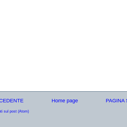
ECEDENTE
Home page
PAGINA
i sul post (Atom)