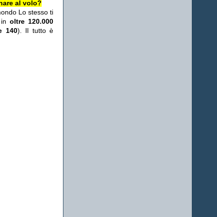
nare al volo?
mondo Lo stesso ti
 in
oltre 120.000
re 140
). Il tutto è