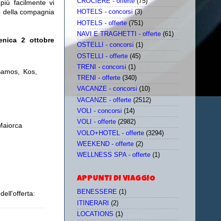
CROCIERE - offerte
(75)
più facilmente vi
to della compagnia
HOTELS - concorsi
(3)
HOTELS - offerte
(751)
NAVI E TRAGHETTI - offerte
(61)
enica 2 ottobre
OSTELLI - concorsi
(1)
OSTELLI - offerte
(45)
TRENI - concorsi
(1)
Samos, Kos,
TRENI - offerte
(340)
VACANZE - concorsi
(10)
VACANZE - offerte
(2512)
VOLI - concorsi
(14)
VOLI - offerte
(2982)
Maiorca
VOLO+HOTEL - offerte
(3294)
WEEKEND - offerte
(2)
WELLNESS SPA - offerte
(1)
APPUNTI DI VIAGGIO
BENESSERE
(1)
ell'offerta:
ITINERARI
(2)
LOCATIONS
(1)