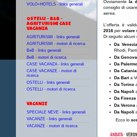
Ovviamente
la 
VOLO+HOTELS - links generali
consiglio di usar
aerea.
OSTELLI - B&B -
AGRITURISMI CASE
L'offerta è vali
VACANZA
2016
per
volare
Di seguito alcuni 
AGRITURISMI - links generali
AGRITURISMI - motori di ricerca
Da Venez
Rhodi, Pant
BeB - links generali
Da Genova
BeB - motori di ricerca
Da Palerm
CASE VACANZA - links generali
Da Catania
CASE VACANZE - motori di
ricerca
Da Bari
a V
OSTELLI - links generali
Da Torino
OSTELLI - motori di ricerca
Da Napoli
a
Da Firenz
VACANZE
Da Verona
Da
Napoli
SPECIALE NEVE - links generali
VACANZE - links generali
Ecco lo
sc
VACANZE - motori di ricerca