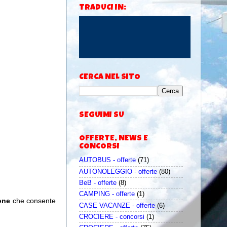
TRADUCI IN:
CERCA NEL SITO
SEGUIMI SU
OFFERTE, NEWS E
CONCORSI
AUTOBUS - offerte
(71)
AUTONOLEGGIO - offerte
(80)
BeB - offerte
(8)
CAMPING - offerte
(1)
one
che consente
CASE VACANZE - offerte
(6)
CROCIERE - concorsi
(1)