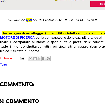
CLICCA
>>
QUI
<<
PER CONSULTARE IL SITO UFFICIALE
:
Hai bisogno di un alloggio (hotel, B&B, Ostello ecc.) da abbinare
l
MOTORE DI RICERCA
per la comparazione dei prezzi più grande al 
ercare e comparare
all'istante
disponibilità e prezzi
delle camere
 tutto il mondo
sfruttando tutti i principali siti di viaggio (ben
olt
 unico risultato di ricerca!
ro Rossi
fferte
 commento:
un commento