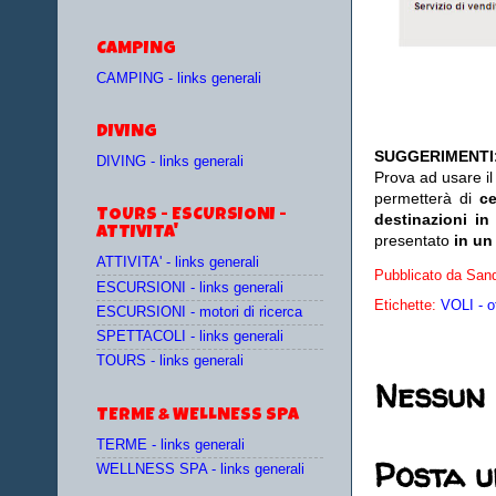
CAMPING
CAMPING - links generali
DIVING
SUGGERIMENTI
DIVING - links generali
Prova ad usare i
permetterà di
c
TOURS - ESCURSIONI -
destinazioni in
ATTIVITA'
presentato
in un
ATTIVITA' - links generali
Pubblicato da
Sand
ESCURSIONI - links generali
Etichette:
VOLI - o
ESCURSIONI - motori di ricerca
SPETTACOLI - links generali
TOURS - links generali
Nessun
TERME & WELLNESS SPA
TERME - links generali
Posta 
WELLNESS SPA - links generali