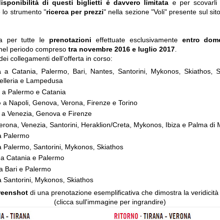
disponibilità di questi biglietti è davvero limitata
e per scovarli 
e lo strumento "
ricerca per prezzi
" nella sezione "Voli" presente sul si
da per tutte le
prenotazioni
effettuate esclusivamente
entro dom
nel periodo compreso
tra novembre 2016 e luglio 2017
.
dei collegamenti dell'offerta in corso:
ia
a Catania, Palermo, Bari, Nantes, Santorini, Mykonos, Skiathos, 
elleria e Lampedusa
a Palermo e Catania
o
a Napoli, Genova, Verona, Firenze e Torino
a Venezia, Genova e Firenze
erona, Venezia, Santorini, Heraklion/Creta, Mykonos, Ibiza e Palma di 
a Palermo
 Palermo, Santorini, Mykonos, Skiathos
e
a Catania e Palermo
a Bari e Palermo
a Santorini, Mykonos, Skiathos
reenshot
di una prenotazione esemplificativa che dimostra la veridicità d
(clicca sull'immagine per ingrandire)