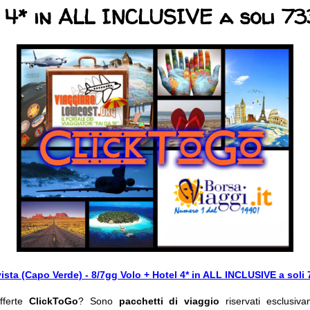
 4* in ALL INCLUSIVE a soli 73
ista (Capo Verde) - 8/7gg Volo + Hotel 4* in ALL INCLUSIVE a soli 
fferte
ClickToGo
? Sono
pacchetti di viaggio
riservati esclusiva