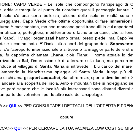
ZIONE: CAPO VERDE -
Le isole che compongono l'arcipelago di
C
e, aride e tranquille al punto da ricordare quasi il paesaggio lunare. T
al sole c'è una certa bellezza; alcune delle isole in realtà sono
sureggiante.
Capo Verde
offre ottime opportunità di fare
immersion
tturna è movimentata, ma non mancano posti tranquilli in cui appartarsi. 
ini africane, portoghesi, mediterranee e latino-americane, che si fo
te 'cabo'. I viaggi organizzati hanno ormai preso piede, ma Capo V
te e incontaminato. E’ l’isola più a nord del gruppo delle
Sopravent
ui c’è l’aeroporto internazionale e si trovano la maggior parte delle str
tta, fu dapprima chiamata
Lhana
, cioè Piana; il nome attuale lo dev
 Arrivando a
Sal
, l’impressione è di atterrare sulla luna, ma percorre
nduce al villaggio di
Santa Maria
si intravede il blu carico del mar
 lambendo la bianchissima spiaggia di Santa Maria, lunga più d
e di chi ama gli
sport acquatici
, Sal offre relax, sport e divertimento. 
r andare alla scoperta dell’isola. Auto e mountain bike si noleggiano sen
e però sapere che le località più interessanti sono distanti diversi c
n parte dei voli interni per le altre isole dell’arcipelago.
A >>
QUI
<< PER CONSULTARE I DETTAGLI DELL'OFFERTA E PRE
oppure
CCA >>
QUI
<< PER CERCARE LA TUA VACANZA LOW COST SU MI