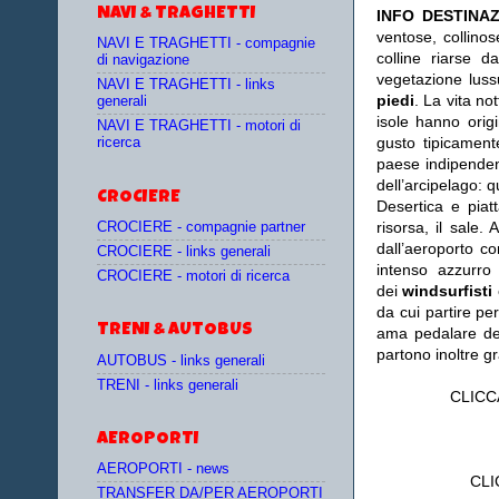
NAVI & TRAGHETTI
INFO DESTINA
ventose, collinos
NAVI E TRAGHETTI - compagnie
colline riarse d
di navigazione
vegetazione lus
NAVI E TRAGHETTI - links
piedi
. La vita no
generali
isole hanno orig
NAVI E TRAGHETTI - motori di
gusto tipicamen
ricerca
paese indipenden
dell’arcipelago: q
CROCIERE
Desertica e pia
risorsa, il sale.
CROCIERE - compagnie partner
dall’aeroporto co
CROCIERE - links generali
intenso azzurro
CROCIERE - motori di ricerca
dei
windsurfisti
da cui partire pe
TRENI & AUTOBUS
ama pedalare dev
partono inoltre gra
AUTOBUS - links generali
TRENI - links generali
CLICC
AEROPORTI
AEROPORTI - news
CLI
TRANSFER DA/PER AEROPORTI