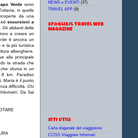
NEWS e EVENTI
(37)
apo Verde
sono
TRAVEL APP
(9)
uttavia, in quelle
 ricoperte da una
i
ed
escursioni a
SFOGLIA IL TRAVEL WEB
Gli abitanti delle
MAGAZINE
ndono a creare un
erde è ancora un
o
e la più turistica
utture alberghiere.
e alla principale
ndo la strada che
e che sfuma in un
i 8 km. Paradiso
S. Maria è il punto
za difficoltà. Chi
hilometri. Da Sal
NOTARE
SITI UTILI
Carta doganale del viaggiatore
SURA
CCISS Viaggiare Informati