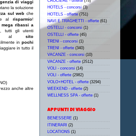
CROCIERE - offerte
(75)
genzia di viaggi
ntano la soluzione
HOTELS - concorsi
(3)
zza sul web
che
HOTELS - offerte
(751)
re al
risparmio
!
NAVI E TRAGHETTI - offerte
(61)
n
mega ribassi a
OSTELLI - concorsi
(1)
tutti gli utenti
OSTELLI - offerte
(45)
ente al
sito
TRENI - concorsi
(1)
acilmente in
pochi
aggiare in tutto il
TRENI - offerte
(340)
VACANZE - concorsi
(10)
VACANZE - offerte
(2512)
VOLI - concorsi
(14)
VOLI - offerte
(2982)
VOLO+HOTEL - offerte
(3294)
ANO)
ezzo anche altre
WEEKEND - offerte
(2)
WELLNESS SPA - offerte
(1)
APPUNTI DI VIAGGIO
BENESSERE
(1)
ITINERARI
(2)
LOCATIONS
(1)