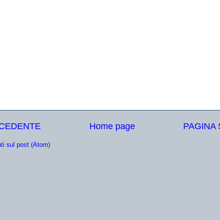
ECEDENTE
Home page
PAGINA
i sul post (Atom)