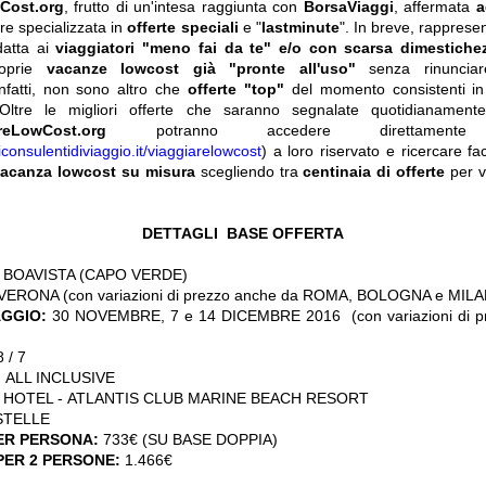
Cost.org
, frutto di un'intesa raggiunta con
BorsaViaggi
, affermata
a
re specializzata in
offerte speciali
e "
lastminute
". In breve, rapprese
datta ai
viaggiatori "meno fai da te" e/o con scarsa dimestiche
roprie
vacanze lowcost già "pronte all'uso"
senza rinuncia
infatti, non sono altro che
offerte "top"
del momento consistenti i
Oltre le migliori offerte che saranno segnalate quotidianamente, 
reLowCost.org
potranno accedere direttam
iconsulentidiviaggio.it/viaggiarelowcost
) a loro riservato e ricercare f
acanza lowcost su misura
scegliendo tra
centinaia di offerte
per vi
DETTAGLI BASE OFFERTA
BOAVISTA (CAPO VERDE)
VERONA (con variazioni di prezzo anche da ROMA, BOLOGNA e MIL
AGGIO:
30 NOVEMBRE, 7 e 14 DICEMBRE 2016 (con variazioni di pr
 / 7
:
ALL INCLUSIVE
: HOTEL - ATLANTIS CLUB MARINE BEACH RESORT
STELLE
ER PERSONA:
733€ (SU BASE DOPPIA)
PER 2 PERSONE:
1.466€