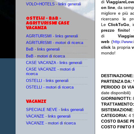
di
ViaggiareLow
VOLO+HOTELS - links generali
on line
, da semp
migliore e più a
OSTELLI - B&B -
ricercano le p
AGRITURISMI CASE
Le
ClickToGo
, 
VACANZA
prezzo finito!
di
Viaggia
AGRITURISMI - links generali
web
(
http://www.
AGRITURISMI - motori di ricerca
click
la propria
v
BeB - links generali
mondo!
BeB - motori di ricerca
CASE VACANZA - links generali
CASE VACANZE - motori di
ricerca
DESTINAZIONE:
OSTELLI - links generali
PARTENZA DA:
PERIODO DI VI
OSTELLI - motori di ricerca
date disponibili)
GIORNI/NOTTI:
8
VACANZE
TRATTAMENTO
SISTEMAZIONE
SPECIALE NEVE - links generali
CATEGORIA:
4 
VACANZE - links generali
COSTO BASE P
VACANZE - motori di ricerca
COSTO FINITO 