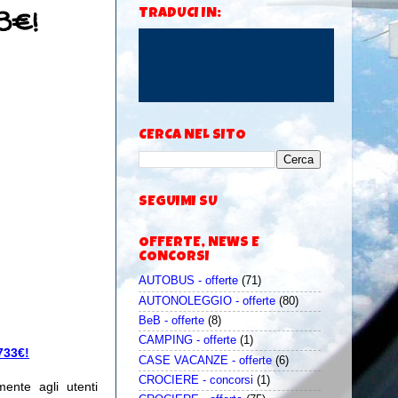
3€!
TRADUCI IN:
CERCA NEL SITO
SEGUIMI SU
OFFERTE, NEWS E
CONCORSI
AUTOBUS - offerte
(71)
AUTONOLEGGIO - offerte
(80)
BeB - offerte
(8)
CAMPING - offerte
(1)
733€!
CASE VACANZE - offerte
(6)
CROCIERE - concorsi
(1)
mente agli utenti