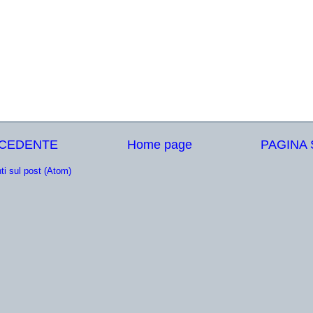
ECEDENTE
Home page
PAGINA
i sul post (Atom)