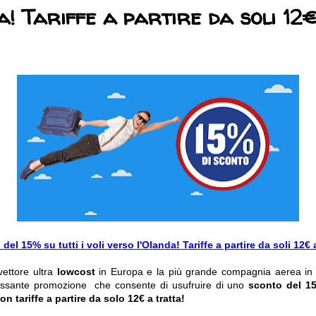
a! Tariffe a partire da soli 12
del 15% su tutti i voli verso l'Olanda! Tariffe a partire da soli 12€ a
 vettore ultra
lowcost
in Europa e la più grande compagnia aerea in 
ressante promozione che consente di usufruire di uno
sconto del 15
on tariffe a partire da solo 12€ a tratta!