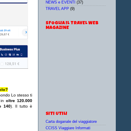
NEWS e EVENTI
(37)
TRAVEL APP
(9)
SFOGLIA IL TRAVEL WEB
MAGAZINE
olo?
mondo Lo stesso ti
 in
oltre 120.000
re 140
). Il tutto è
SITI UTILI
Carta doganale del viaggiatore
CCISS Viaggiare Informati