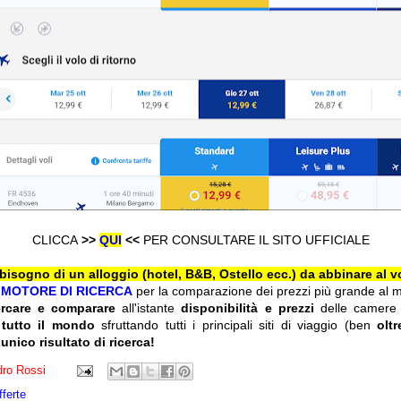
CLICCA
>>
QU
I
<<
PER CONSULTARE IL SITO UFFICIALE
 bisogno di un alloggio (hotel, B&B, Ostello ecc.) da abbinare al v
l
MOTORE DI RICERCA
per la comparazione dei prezzi più grande al 
ercare e comparare
all'istante
disponibilità e prezzi
delle camere
 tutto il mondo
sfruttando tutti i principali siti di viaggio (ben
olt
 unico risultato di ricerca!
ro Rossi
fferte