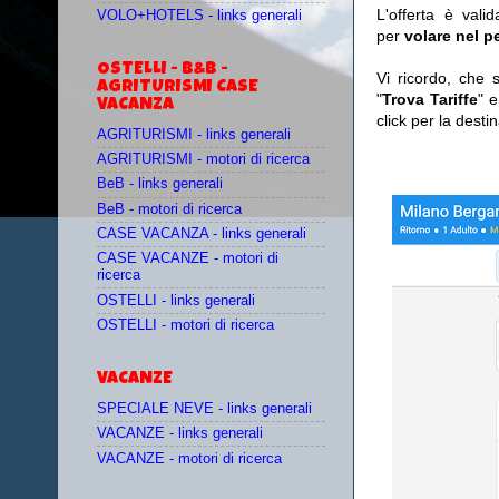
L'offerta è vali
VOLO+HOTELS - links generali
per
volare nel p
OSTELLI - B&B -
Vi ricordo, che s
AGRITURISMI CASE
"
Trova Tariffe
" e
VACANZA
click per la desti
AGRITURISMI - links generali
AGRITURISMI - motori di ricerca
BeB - links generali
BeB - motori di ricerca
CASE VACANZA - links generali
CASE VACANZE - motori di
ricerca
OSTELLI - links generali
OSTELLI - motori di ricerca
VACANZE
SPECIALE NEVE - links generali
VACANZE - links generali
VACANZE - motori di ricerca