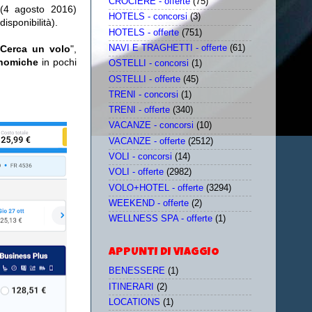
CROCIERE - offerte
(75)
(4 agosto 2016)
HOTELS - concorsi
(3)
disponibilità).
HOTELS - offerte
(751)
NAVI E TRAGHETTI - offerte
(61)
Cerca un volo
",
onomiche
in pochi
OSTELLI - concorsi
(1)
OSTELLI - offerte
(45)
TRENI - concorsi
(1)
TRENI - offerte
(340)
VACANZE - concorsi
(10)
VACANZE - offerte
(2512)
VOLI - concorsi
(14)
VOLI - offerte
(2982)
VOLO+HOTEL - offerte
(3294)
WEEKEND - offerte
(2)
WELLNESS SPA - offerte
(1)
APPUNTI DI VIAGGIO
BENESSERE
(1)
ITINERARI
(2)
LOCATIONS
(1)