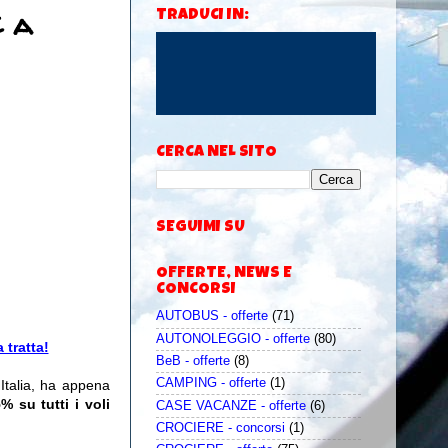
€ a
TRADUCI IN:
CERCA NEL SITO
SEGUIMI SU
OFFERTE, NEWS E
CONCORSI
AUTOBUS - offerte
(71)
AUTONOLEGGIO - offerte
(80)
 tratta!
BeB - offerte
(8)
CAMPING - offerte
(1)
Italia, ha appena
% su tutti i voli
CASE VACANZE - offerte
(6)
CROCIERE - concorsi
(1)