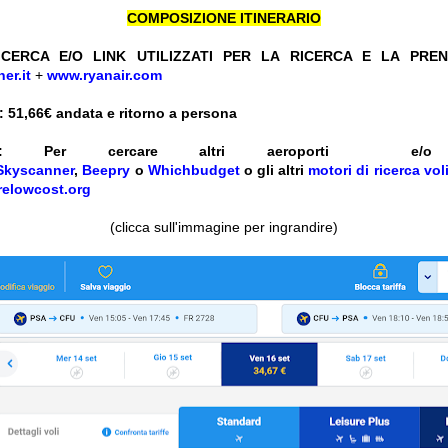
COMPOSIZIONE ITINERARIO
CERCA E/O LINK UTILIZZATI PER LA RICERCA E LA PRE
er.it
+
www.ryanair.com
 51,66
€ andata e ritorno a persona
ENTI: Per cercare altri aeroporti 
Skyscanner
,
Beepry
o
Whichbudget
o gli altri
motori di ricerca vol
relowcost.org
(clicca sull'immagine per ingrandire)