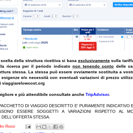
celta della struttura ricettiva si basa
esclusivamente
sulla tarif
la ricerca per il periodo indicato
non tenendo conto
delle car
truttura stessa. La stessa può essere ovviamente sostituita a vost
e esigenze e/o necessità con eventuali variazioni di prezzo utiliz
i viaggiarelowcost.org
igliore e più attendibile consultate anche
TripAdvisor
.
 PACCHETTO DI VIAGGIO DESCRITTO E' PURAMENTE INDICATIVO E
OSSONO ESSERE SOGGETTI A VARIAZIONI RISPETTO AL M
 DELL'OFFERTA STESSA.
ro Rossi