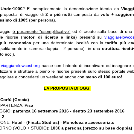
pUnder100€
? E' semplicemente la denominazione ideata da
Viagg
"proposta" di viaggio di
2 o più notti
composta da
volo + soggior
ssimo di 100€
(per persona).
viaggio
è puramente "esemplificativo"
ed è creato sulla base di una r
le risorse (
motori di ricerca
e
links
) presenti su
viaggiarelowcos
 più economica
per una determinata località con la
tariffa più e
solitamente in camera doppia - 2 persone) in una
struttura ricett
o ecc.).
y
viaggiarelowcost.org
nasce con l'intento di incentivare ed insegnare a t
ilizzare e sfruttare a pieno le risorse presenti sullo stesso portale w
viaggiare e concedersi un weekend anche con
meno di 100 euro!
LA PROPOSTA DI OGGI
:
Corfù (Grecia)
 PARTENZA:
Pisa
GGIO:
partenza 16 settembre 2016 - rientro 23 settembre 2016
:
2
IONE:
Hotel - (Finata Studios)
-
Monolocale accessoriato
RNO (VOLO + STUDIO):
103€ a persona (prezzo su base doppia)