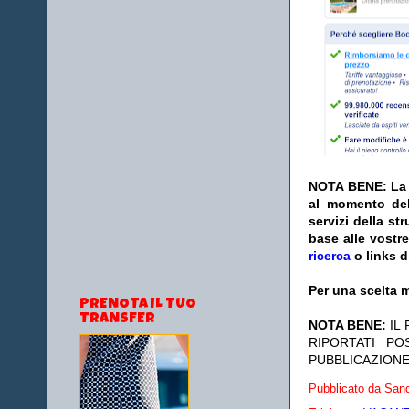
NOTA BENE: La s
al momento del
servizi della s
base alle vostr
ricerca
o links d
Per una scelta m
PRENOTA IL TUO
TRANSFER
NOTA BENE:
IL
RIPORTATI P
PUBBLICAZIONE
Pubblicato da
Sand