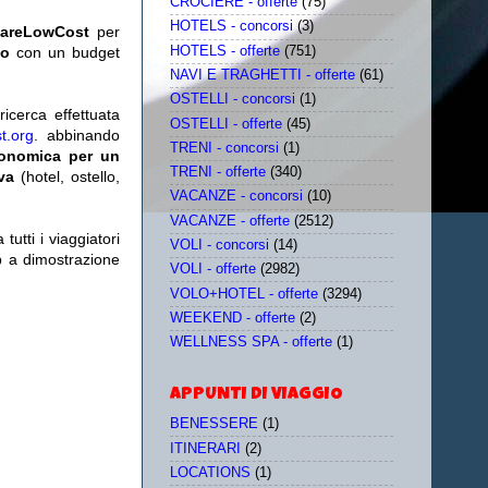
CROCIERE - offerte
(75)
HOTELS - concorsi
(3)
iareLowCost
per
HOTELS - offerte
(751)
no
con un budget
NAVI E TRAGHETTI - offerte
(61)
OSTELLI - concorsi
(1)
icerca effettuata
OSTELLI - offerte
(45)
t.org
. abbinando
TRENI - concorsi
(1)
conomica per un
TRENI - offerte
(340)
iva
(hotel, ostello,
VACANZE - concorsi
(10)
VACANZE - offerte
(2512)
utti i viaggiatori
VOLI - concorsi
(14)
eb a dimostrazione
VOLI - offerte
(2982)
VOLO+HOTEL - offerte
(3294)
WEEKEND - offerte
(2)
WELLNESS SPA - offerte
(1)
APPUNTI DI VIAGGIO
BENESSERE
(1)
ITINERARI
(2)
LOCATIONS
(1)