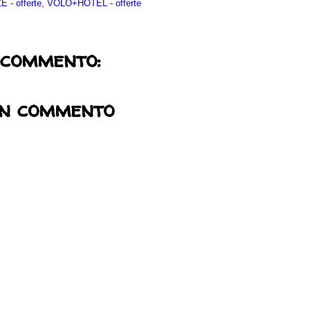
 - offerte
,
VOLO+HOTEL - offerte
 commento:
un commento