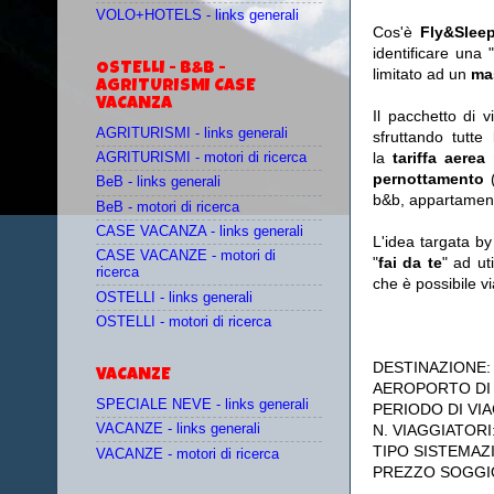
VOLO+HOTELS - links generali
Cos'è
Fly&Slee
identificare una 
OSTELLI - B&B -
limitato ad un
ma
AGRITURISMI CASE
VACANZA
Il pacchetto di 
AGRITURISMI - links generali
sfruttando tutte 
la
tariffa aerea
AGRITURISMI - motori di ricerca
pernottamento
(
BeB - links generali
b&b, appartament
BeB - motori di ricerca
CASE VACANZA - links generali
L'idea targata b
CASE VACANZE - motori di
"
fai da te
" ad ut
ricerca
che è possibile 
OSTELLI - links generali
OSTELLI - motori di ricerca
DESTINAZIONE
VACANZE
AEROPORTO DI
SPECIALE NEVE - links generali
PERIODO DI VIA
N. VIAGGIATORI
VACANZE - links generali
TIPO SISTEMAZ
VACANZE - motori di ricerca
PREZZO SOGGIO