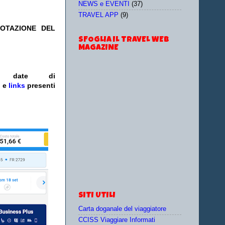
NEWS e EVENTI
(37)
TRAVEL APP
(9)
NOTAZIONE DEL
SFOGLIA IL TRAVEL WEB
MAGAZINE
e/o date
di
i
e
links
presenti
SITI UTILI
Carta doganale del viaggiatore
CCISS Viaggiare Informati