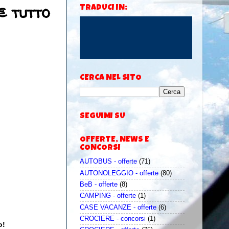
€ tutto
TRADUCI IN:
CERCA NEL SITO
SEGUIMI SU
OFFERTE, NEWS E
CONCORSI
AUTOBUS - offerte
(71)
AUTONOLEGGIO - offerte
(80)
BeB - offerte
(8)
CAMPING - offerte
(1)
CASE VACANZE - offerte
(6)
CROCIERE - concorsi
(1)
o!