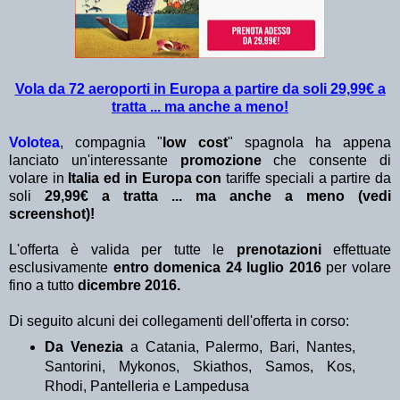
Vola da 72 aeroporti in Europa a partire da soli 29,99€ a
tratta ... ma anche a meno!
Volotea
, compagnia "
low cost
" spagnola ha appena
lanciato un'interessante
promozione
che consente di
volare
in
Italia ed in Europa con
tariffe speciali a partire da
soli
29,99€ a tratta ... ma anche a meno (vedi
screenshot)!
L'offerta è valida per tutte le
prenotazioni
effettuate
esclusivamente
entro domenica 24 luglio 2016
per volare
fino a tutto
dicembre 2016.
Di seguito alcuni dei collegamenti dell'offerta in corso:
Da Venezia
a Catania, Palermo, Bari, Nantes,
Santorini, Mykonos, Skiathos, Samos, Kos,
Rhodi, Pantelleria e Lampedusa