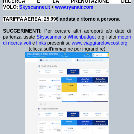
RICERCA E LA PRENOTAZIONE DEL
VOLO:
Skyscanner.it
+
www.ryanair.com
TARIFFA AEREA: 25,99
€ andata e ritorno a persona
SUGGERIMENTI:
Per cercare altri aeroporti e/o date di
partenza usate
Skyscanner
o
Whichbudget
o gli altri
motori
di ricerca voli
e
links
presenti su
www.viaggiarelowcost.org
.
(clicca sull'immagine per ingrandire)