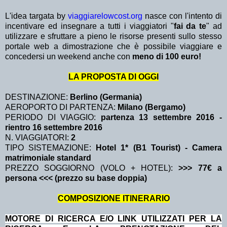
L'idea targata by
viaggiarelowcost.org
nasce con l'intento di
incentivare ed insegnare a tutti i viaggiatori "
fai da te
" ad
utilizzare e sfruttare a pieno le risorse presenti sullo stesso
portale web a dimostrazione che è possibile viaggiare e
concedersi un weekend anche con
meno di 100 euro!
LA PROPOSTA DI OGGI
DESTINAZIONE:
Berlino (Germania)
AEROPORTO DI PARTENZA:
Milano (Bergamo)
PERIODO DI VIAGGIO:
partenza 13 settembre 2016
-
rientro 16 settembre 2016
N. VIAGGIATORI:
2
TIPO SISTEMAZIONE:
Hotel 1* (B1 Tourist) - Camera
matrimoniale standard
PREZZO SOGGIORNO (VOLO + HOTEL):
>>> 77€ a
persona <<< (prezzo su base doppia)
COMPOSIZIONE ITINERARIO
MOTORE DI RICERCA E/O LINK UTILIZZATI PER LA