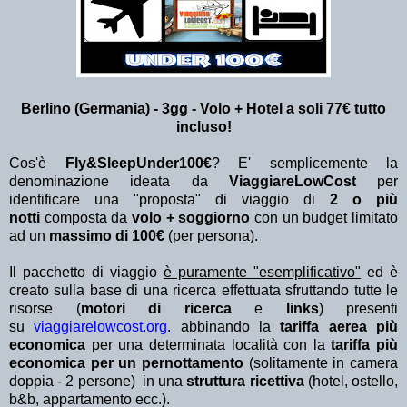
Berlino (Germania) - 3gg - Volo + Hotel a soli 77€ tutto
incluso!
Cos'è
Fly&SleepUnder100€
? E' semplicemente la
denominazione ideata da
ViaggiareLowCost
per
identificare una "proposta" di viaggio di
2 o più
notti
composta da
volo + soggiorno
con un budget limitato
ad un
massimo di 100€
(per persona).
Il pacchetto di viaggio
è puramente "esemplificativo"
ed è
creato sulla base di una ricerca effettuata sfruttando tutte le
risorse (
motori di ricerca
e
links
) presenti
su
viaggiarelowcost.org
. abbinando la
tariffa aerea più
economica
per una determinata località con la
tariffa più
economica per un pernottamento
(solitamente in camera
doppia - 2 persone) in una
struttura ricettiva
(hotel, ostello,
b&b, appartamento ecc.).