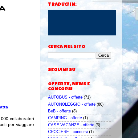
ta
TRADUCI IN:
CERCA NEL SITO
SEGUIMI SU
OFFERTE, NEWS E
CONCORSI
AUTOBUS - offerte
(71)
AUTONOLEGGIO - offerte
(80)
ratta
BeB - offerte
(8)
CAMPING - offerte
(1)
000 collaboratori
sti per viaggiare
CASE VACANZE - offerte
(6)
CROCIERE - concorsi
(1)