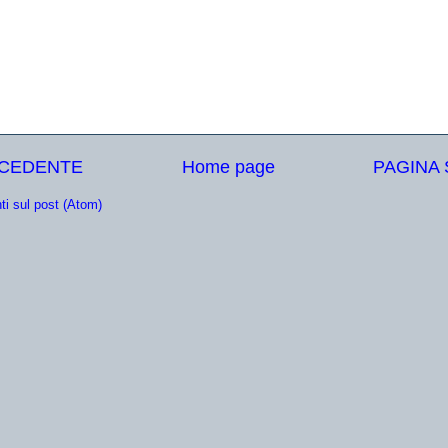
ECEDENTE
Home page
PAGINA
i sul post (Atom)