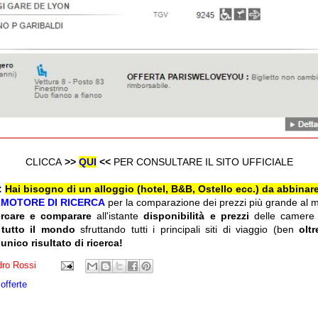
CLICCA
>>
QUI
<<
PER CONSULTARE IL SITO UFFICIALE
:
Hai bisogno di un alloggio (hotel, B&B, Ostello ecc.) da abbinare
l
MOTORE DI RICERCA
per la comparazione dei prezzi più grande al 
ercare e comparare
all'istante
disponibilità e prezzi
delle camere
 tutto il mondo
sfruttando tutti i principali siti di viaggio (ben
olt
 unico risultato di ricerca!
ro Rossi
offerte