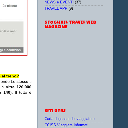
NEWS e EVENTI
(37)
TRAVEL APP
(9)
SFOGLIA IL TRAVEL WEB
MAGAZINE
 al treno?
mondo Lo stesso ti
 in
oltre 120.000
re 140
). Il tutto è
SITI UTILI
Carta doganale del viaggiatore
CCISS Viaggiare Informati