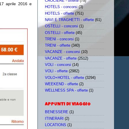
CROCIERE - offerte
(75)
 17 aprile 2016 e
HOTELS - concorsi
(3)
HOTELS - offerte
(751)
NAVI E TRAGHETTI - offerte
(61)
OSTELLI - concorsi
(1)
OSTELLI - offerte
(45)
TRENI - concorsi
(1)
TRENI - offerte
(340)
VACANZE - concorsi
(10)
VACANZE - offerte
(2512)
VOLI - concorsi
(14)
VOLI - offerte
(2982)
VOLO+HOTEL - offerte
(3294)
WEEKEND - offerte
(2)
WELLNESS SPA - offerte
(1)
APPUNTI DI VIAGGIO
BENESSERE
(1)
ITINERARI
(2)
LOCATIONS
(1)