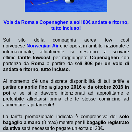
Vola da Roma a Copenaghen a soli 80€ andata e ritorno,
tutto incluso!
Sul sito della compagnia aerea low cost
norvegese
Norwegian Air
che opera in ambito nazionale e
internazionale, attualmente si riescono a scovare
ottime
tariffe lowcost
per raggiungere
Copenaghen
con
partenza da
Roma
a partire da soli
80€ per un volo di
andata e ritorno, tutto incluso
.
Al momento c'è una discreta disponibilità di tali tariffe a
partire d
a aprile fino a giugno 2016 e da ottobre 2016 in
poi
e se si è davvero intenzionati ad approfittarne e
preferibile affrettarsi prima che le stesse comincino ad
aumentare rapidamente!
La tariffa promozionale indicata è comprensiva del
solo
bagaglio a mano
(8 max) mentre per il
bagaglio registrato
da stiva
sarà necessario pagare un extra di 23€.