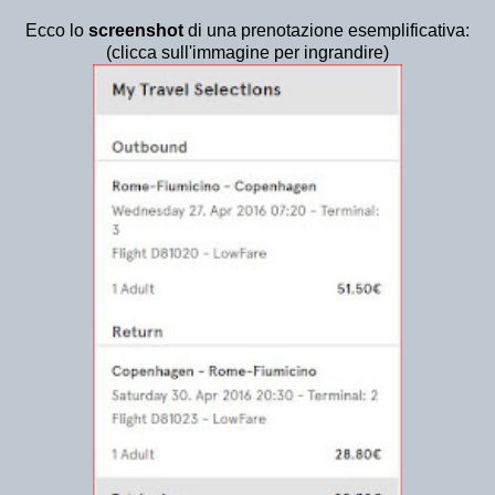
Ecco lo
screenshot
di una prenotazione esemplificativa:
(clicca sull'immagine per ingrandire)