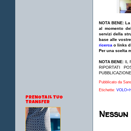
NOTA BENE: La s
al momento del
servizi della s
base alle vostr
ricerca
o links d
Per una scelta m
NOTA BENE:
IL
RIPORTATI P
PUBBLICAZIONE
Pubblicato da
Sand
Etichette:
VOLO+HO
PRENOTA IL TUO
TRANSFER
Nessun