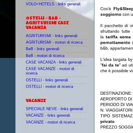
VOLO+HOTELS - links generali
Cos'è
Fly&Slee
soggiorno
con u
OSTELLI - B&B -
AGRITURISMI CASE
Il pacchetto di 
VACANZA
sfruttando tutte 
AGRITURISMI - links generali
la
tariffa aerea
pernottamento
(
AGRITURISMI - motori di ricerca
b&b, appartament
BeB - links generali
BeB - motori di ricerca
L'idea targata b
CASE VACANZA - links generali
"
fai da te
" ad ut
CASE VACANZE - motori di
che è possibile 
ricerca
OSTELLI - links generali
OSTELLI - motori di ricerca
DESTINAZIONE
AEROPORTO DI
VACANZE
PERIODO DI VIA
SPECIALE NEVE - links generali
N. VIAGGIATORI
TIPO SISTEMAZ
VACANZE - links generali
privato
VACANZE - motori di ricerca
PREZZO SOGGI