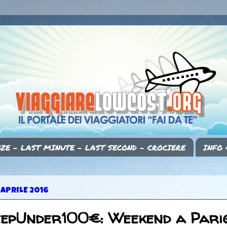
ZE - LAST MINUTE - LAST SECOND - CROCIERE
INFO 
 APRILE 2016
eepUnder100€: Weekend a Parig