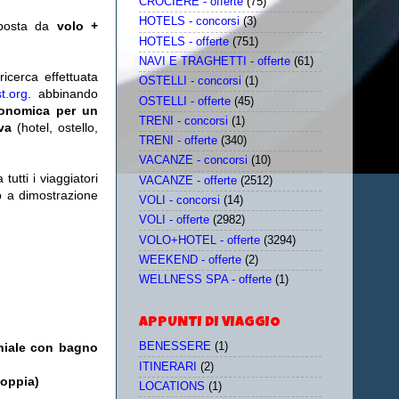
CROCIERE - offerte
(75)
HOTELS - concorsi
(3)
posta da
volo +
HOTELS - offerte
(751)
NAVI E TRAGHETTI - offerte
(61)
icerca effettuata
OSTELLI - concorsi
(1)
t.org
. abbinando
OSTELLI - offerte
(45)
conomica per un
TRENI - concorsi
(1)
iva
(hotel, ostello,
TRENI - offerte
(340)
VACANZE - concorsi
(10)
utti i viaggiatori
VACANZE - offerte
(2512)
eb a dimostrazione
VOLI - concorsi
(14)
VOLI - offerte
(2982)
VOLO+HOTEL - offerte
(3294)
WEEKEND - offerte
(2)
WELLNESS SPA - offerte
(1)
APPUNTI DI VIAGGIO
oniale con bagno
BENESSERE
(1)
ITINERARI
(2)
doppia)
LOCATIONS
(1)