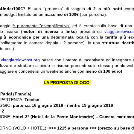
pUnder100€
? E' una "proposta" di viaggio di
2 o più notti
com
n budget limitato ad un
massimo di 100€
(per persona).
viaggio
è puramente "esemplificativo"
ed è creato sulla base di una r
le risorse (
motori di ricerca
e
links
) presenti su
viaggiarelowcos
 più economica
per una determinata località con la
tariffa più e
solitamente in camera doppia - 2 persone) in una
struttura ricett
o ecc.).
y
viaggiarelowcost.org
nasce con l'intento di incentivare ed insegnare a t
ilizzare e sfruttare a pieno le risorse presenti sullo stesso portale w
viaggiare e concedersi un weekend anche con
meno di 100 euro!
LA PROPOSTA DI OGGI
:
Parigi (Francia)
 PARTENZA:
Treviso
GGIO:
partenza 16 giugno 2016
- rientro 19 giugno 2016
:
2
IONE:
Hotel 3* (Hotel de la Poste Montmartre) - Camera matrim
ORNO (VOLO + HOTEL):
>>> 121€ a persona <<< (prezzo su base 