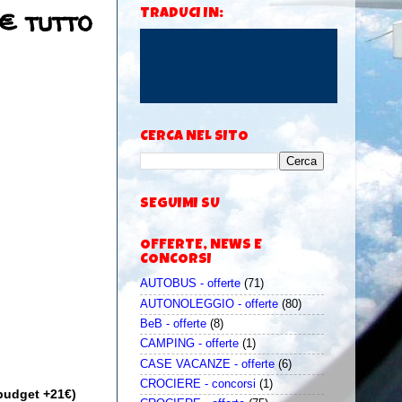
1€ tutto
TRADUCI IN:
CERCA NEL SITO
SEGUIMI SU
OFFERTE, NEWS E
CONCORSI
AUTOBUS - offerte
(71)
AUTONOLEGGIO - offerte
(80)
BeB - offerte
(8)
CAMPING - offerte
(1)
CASE VACANZE - offerte
(6)
CROCIERE - concorsi
(1)
 budget +21€)