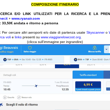
COMPOSIZIONE ITINERARIO
CERCA E/O LINK UTILIZZATI PER LA RICERCA E LA PRE
er.it
+
www.ryanair.com
 33,50
€ andata e ritorno a persona
:
Per cercare altri aeroporti e/o date di partenza usate
Skyscanner
o
rca voli
e
links
presenti su
www.viaggiarelowcost.org
.
(clicca sull'immagine per ingrandire)