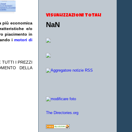
VISUALIZZAZIONI TOTALI
NaN
fa più economica
atteristiche e/o
ro piacimento in
zando i
motori di
 TUTTI I PREZZI
OMENTO DELLA
The Directories.org