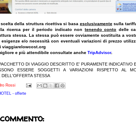
celta della struttura ricettiva si basa
esclusivamente
sulla tarif
la ricerca per il periodo indicato non
tenendo conto
delle car
truttura stessa. La stessa può essere ovviamente sostituita a vost
e esigenze e/o necessità con eventuali variazioni di prezzo utiliz
i viaggiarelowcost.org
igliore e più attendibile consultate anche
TripAdvisor
.
 PACCHETTO DI VIAGGIO DESCRITTO E' PURAMENTE INDICATIVO E
OSSONO ESSERE SOGGETTI A VARIAZIONI RISPETTO AL M
 DELL'OFFERTA STESSA
ro Rossi
TEL - offerte
 commento: