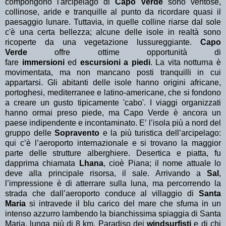
compongono l'arcipelago di
Capo Verde
sono ventose,
collinose, aride e tranquille al punto da ricordare quasi il
paesaggio lunare. Tuttavia, in quelle colline riarse dal sole
c'è una certa bellezza; alcune delle isole in realtà sono
ricoperte da una vegetazione lussureggiante.
Capo
Verde
offre ottime opportunità di
fare
immersioni
ed
escursioni a piedi
. La vita notturna è
movimentata, ma non mancano posti tranquilli in cui
appartarsi. Gli abitanti delle isole hanno origini africane,
portoghesi, mediterranee e latino-americane, che si fondono
a creare un gusto tipicamente 'cabo'. I viaggi organizzati
hanno ormai preso piede, ma Capo Verde è ancora un
paese indipendente e incontaminato. E’ l’isola più a nord del
gruppo delle
Sopravento
e la più turistica dell’arcipelago:
qui c’è l’aeroporto internazionale e si trovano la maggior
parte delle strutture alberghiere. Desertica e piatta, fu
dapprima chiamata
Lhana
, cioè Piana; il nome attuale lo
deve alla principale risorsa, il sale. Arrivando a
Sal
,
l’impressione è di atterrare sulla luna, ma percorrendo la
strada che dall’aeroporto conduce al villaggio di
Santa
Maria
si intravede il blu carico del mare che sfuma in un
intenso azzurro lambendo la bianchissima spiaggia di Santa
Maria, lunga più di 8 km. Paradiso dei
windsurfisti
e di chi