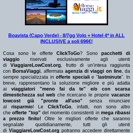
Boavista (Capo Verde) - 8/7gg Volo + Hotel 4* in ALL
INCLUSIVE a soli 696€!
Cosa sono le offerte
ClickToGo
? Sono
pacchetti di
viaggio
riservati esclusivamente agli utenti
di
ViaggiareLowCost.org
, frutto di un'intesa raggiunta
con
BorsaViaggi
, affermata
agenzia di viaggi on line
, da
sempre specializzata in
offerte speciali
e "
lastminute
". In
breve, rappresentano la soluzione migliore e più adatta
ai
viaggiatori "meno fai da te" e/o con scarsa
dimestichezza sul web
che ricercano le proprie
vacanze
lowcost già "pronte all'uso"
senza rinunciare
al
risparmio
! Le
ClickToGo
, infatti, non sono altro
che
offerte "top"
del momento consistenti in
mega ribassi
a prezzo finito!
Oltre le migliori offerte che saranno
segnalate quotidianamente, tutti gli utenti
di
ViaggiareLowCost.org
potranno accedere direttamente