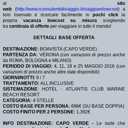
al
sito
web
(
http://www.iconsulentidiviaggio.it/viaggiarelowcost
) a
loro riservato e ricercare facilmente in
pochi click
la
propria
vacanza lowcost su misura
scegliendo
tra
centinaia di offerte
per viaggiare in tutto il mondo!
DETTAGLI BASE OFFERTA
DESTINAZIONE:
BOAVISTA (CAPO VERDE)
PARTENZA DA:
VERONA (con variazioni di prezzo anche
da ROMA, BOLOGNA e MILANO)
PERIODO DI VIAGGIO:
4, 11, 18 e 25 MAGGIO 2016 (con
variazioni di prezzo anche altre date disponibili)
GIORNI/NOTTI:
8 / 7
TRATTAMENTO:
ALL INCLUSIVE
SISTEMAZIONE
: HOTEL - ATLANTIS CLUB MARINE
BEACH RESORT
CATEGORIA:
4 STELLE
COSTO BASE PER PERSONA:
696€ (SU BASE DOPPIA)
COSTO FINITO PER 2 PERSONE:
1.392€
INFO DESTINAZIONE: CAPO VERDE -
Le isole che